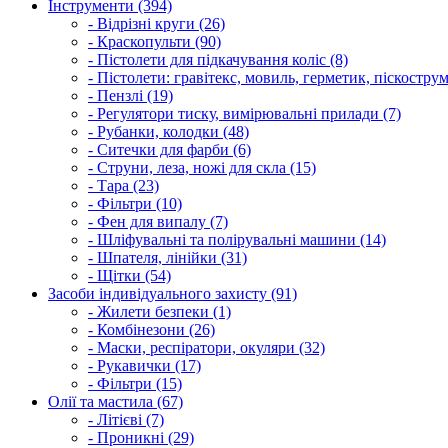
Інструменти (394)
- Відрізні круги (26)
- Краскопульти (90)
- Пістолети для підкачування коліс (8)
- Пістолети: гравітекс, мовиль, герметик, піскострум
- Пензлі (19)
- Регулятори тиску, вимірювальні прилади (7)
- Рубанки, колодки (48)
- Ситечки для фарби (6)
- Струни, леза, ножі для скла (15)
- Тара (23)
- Фільтри (10)
- Фен для випалу (7)
- Шліфувальні та полірувальні машини (14)
- Шпателя, лінійки (31)
- Щітки (54)
Засоби індивідуального захисту (91)
- Жилети безпеки (1)
- Комбінезони (26)
- Маски, респіратори, окуляри (32)
- Рукавички (17)
- Фільтри (15)
Олії та мастила (67)
- Літієві (7)
- Проникні (29)