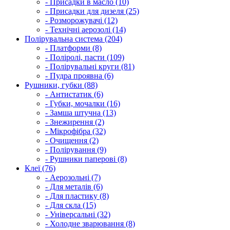
- Присадки в масло (10)
- Присадки для дизеля (25)
- Розморожувачі (12)
- Технічні аерозолі (14)
Полірувальна система (204)
- Платформи (8)
- Поліролі, пасти (109)
- Полірувальні круги (81)
- Пудра проявна (6)
Рушники, губки (88)
- Антистатик (6)
- Губки, мочалки (16)
- Замша штучна (13)
- Знежирення (2)
- Мікрофібра (32)
- Очищення (2)
- Полірування (9)
- Рушники паперові (8)
Клеї (76)
- Аерозольні (7)
- Для металів (6)
- Для пластику (8)
- Для скла (15)
- Універсальні (32)
- Холодне зварювання (8)