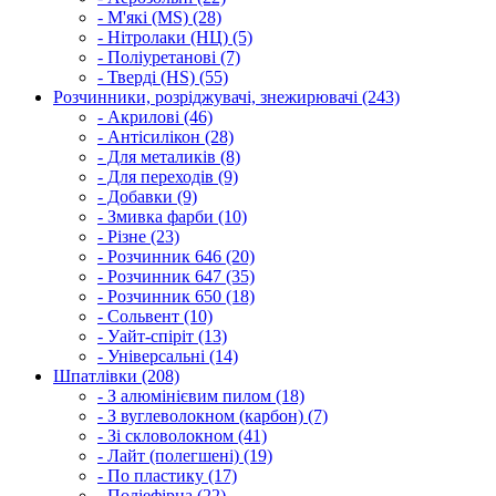
- М'які (MS) (28)
- Нітролаки (НЦ) (5)
- Поліуретанові (7)
- Тверді (HS) (55)
Розчинники, розріджувачі, знежирювачі (243)
- Акрилові (46)
- Антісилікон (28)
- Для металиків (8)
- Для переходів (9)
- Добавки (9)
- Змивка фарби (10)
- Різне (23)
- Розчинник 646 (20)
- Розчинник 647 (35)
- Розчинник 650 (18)
- Сольвент (10)
- Уайт-спіріт (13)
- Універсальні (14)
Шпатлівки (208)
- З алюмінієвим пилом (18)
- З вуглеволокном (карбон) (7)
- Зі скловолокном (41)
- Лайт (полегшені) (19)
- По пластику (17)
- Поліефірна (22)