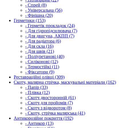
- Спрей (8)
- Універсальна (56)
- Фінішна (20)
Герметики (153)
- Герметік прокладок (24)
- Для гідропідсилювача (7)
- Для двигуна, АКПП (7)
- Для радіатора (6)
- Для скла (16)
- Для швів (21)
- Поліуретанові (40)
- Силіконові (12)
- Термостійкі (11)
- Фіксатори (9)
Реставраційні олівці (309)
Скотч, малярна стрічка, маскувальні матеріали (162)
- Папір (33)
- Плівка (12)
- Скотч двосторонній (61)
- Скотч для пройомів (7)
- Скотч з відворотом (8)
- Скотч, стрічка малярська (41)
Антикорозійне покриття (192)
- Антикор (13)