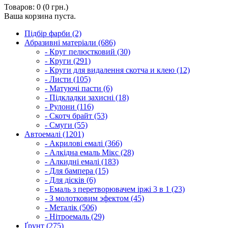
Товаров: 0 (0 грн.)
Ваша корзина пуста.
Підбір фарби (2)
Абразивні матеріали (686)
- Круг пелюстковий (30)
- Круги (291)
- Круги для видалення скотча и клею (12)
- Листи (105)
- Матуючі пасти (6)
- Підкладки захисні (18)
- Рулони (116)
- Скотч брайт (53)
- Смуги (55)
Автоемалі (1201)
- Акрилові емалі (366)
- Алкідна емаль Мікс (28)
- Алкидні емалі (183)
- Для бампера (15)
- Для дісків (6)
- Емаль з перетворювачем іржі 3 в 1 (23)
- З молотковим эфектом (45)
- Металік (506)
- Нітроемаль (29)
Ґрунт (275)