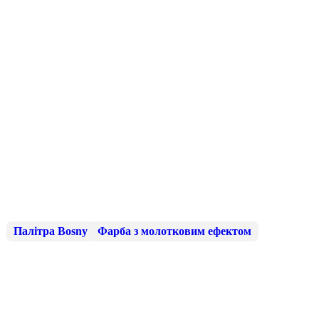
Палітра Bosny
Фарба з молотковим ефектом