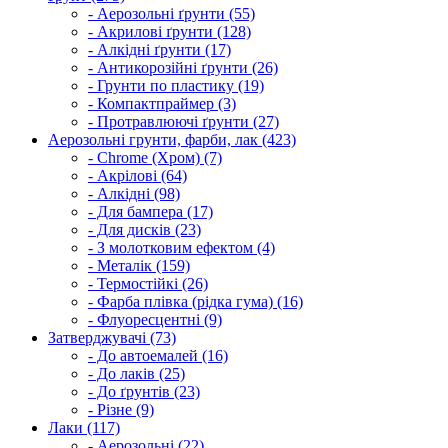
- Аерозольні ґрунти (55)
- Акрилові ґрунти (128)
- Алкідні ґрунти (17)
- Антикорозійні ґрунти (26)
- Грунти по пластику (19)
- Компактпраймер (3)
- Протравлюючі ґрунти (27)
Аерозольні грунти, фарби, лак (423)
- Chrome (Хром) (7)
- Акрілові (64)
- Алкідні (98)
- Для бампера (17)
- Для дисків (23)
- З молотковим ефектом (4)
- Металік (159)
- Термостійкі (26)
- Фарба плівка (рідка гума) (16)
- Флуоресцентні (9)
Затверджувачі (73)
- До автоемалей (16)
- До лаків (25)
- До ґрунтів (23)
- Різне (9)
Лаки (117)
- Аерозольні (22)