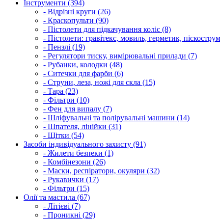
Інструменти (394)
- Відрізні круги (26)
- Краскопульти (90)
- Пістолети для підкачування коліс (8)
- Пістолети: гравітекс, мовиль, герметик, піскострум
- Пензлі (19)
- Регулятори тиску, вимірювальні прилади (7)
- Рубанки, колодки (48)
- Ситечки для фарби (6)
- Струни, леза, ножі для скла (15)
- Тара (23)
- Фільтри (10)
- Фен для випалу (7)
- Шліфувальні та полірувальні машини (14)
- Шпателя, лінійки (31)
- Щітки (54)
Засоби індивідуального захисту (91)
- Жилети безпеки (1)
- Комбінезони (26)
- Маски, респіратори, окуляри (32)
- Рукавички (17)
- Фільтри (15)
Олії та мастила (67)
- Літієві (7)
- Проникні (29)