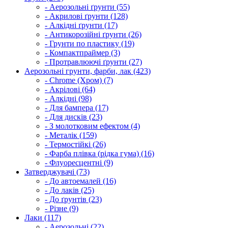
- Аерозольні ґрунти (55)
- Акрилові ґрунти (128)
- Алкідні ґрунти (17)
- Антикорозійні ґрунти (26)
- Грунти по пластику (19)
- Компактпраймер (3)
- Протравлюючі ґрунти (27)
Аерозольні грунти, фарби, лак (423)
- Chrome (Хром) (7)
- Акрілові (64)
- Алкідні (98)
- Для бампера (17)
- Для дисків (23)
- З молотковим ефектом (4)
- Металік (159)
- Термостійкі (26)
- Фарба плівка (рідка гума) (16)
- Флуоресцентні (9)
Затверджувачі (73)
- До автоемалей (16)
- До лаків (25)
- До ґрунтів (23)
- Різне (9)
Лаки (117)
- Аерозольні (22)