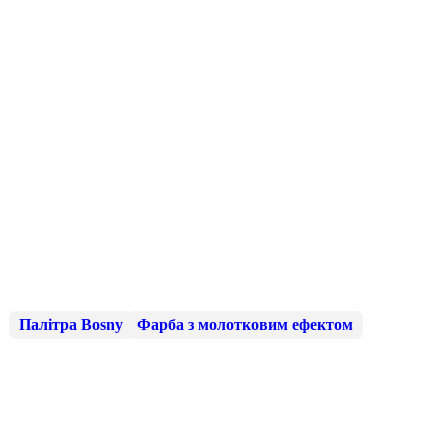
Палітра Bosny
Фарба з молотковим ефектом