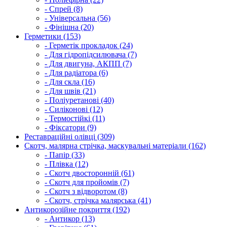
- Спрей (8)
- Універсальна (56)
- Фінішна (20)
Герметики (153)
- Герметік прокладок (24)
- Для гідропідсилювача (7)
- Для двигуна, АКПП (7)
- Для радіатора (6)
- Для скла (16)
- Для швів (21)
- Поліуретанові (40)
- Силіконові (12)
- Термостійкі (11)
- Фіксатори (9)
Реставраційні олівці (309)
Скотч, малярна стрічка, маскувальні матеріали (162)
- Папір (33)
- Плівка (12)
- Скотч двосторонній (61)
- Скотч для пройомів (7)
- Скотч з відворотом (8)
- Скотч, стрічка малярська (41)
Антикорозійне покриття (192)
- Антикор (13)