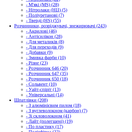
- М'які (MS) (28)
- Нітролаки (НЦ) (5)
- Поліуретанові (7)
- Тверді (HS) (55)
Розчинники, розріджувачі, знежирювачі (243)
- Акрилові (46)
- Антісилікон (28)
- Для металиків (8)
- Для переходів (9)
- Добавки (9)
- Змивка фарби (10)
- Різне (23)
- Розчинник 646 (20)
- Розчинник 647 (35)
- Розчинник 650 (18)
- Сольвент (10)
- Уайт-спіріт (13)
- Універсальні (14)
Шпатлівки (208)
- З алюмінієвим пилом (18)
- З вуглеволокном (карбон) (7)
- Зі скловолокном (41)
- Лайт (полегшені) (19)
- По пластику (17)
- Поліефірна (22)