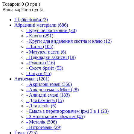
Товаров: 0 (0 грн.)
Ваша корзина пуста.
Підбір фарби (2)
Абразивні матеріали (686)
- Круг пелюстковий (30)
- Круги (291)
- Круги для видалення скотча и клею (12)
- Листи (105)
- Матуючі пасти (6)
- Підкладки захисні (18)
- Рулони (116)
- Скотч брайт (53)
- Смуги (55)
Автоемалі (1201)
- Акрилові емалі (366)
- Алкідна емаль Мікс (28)
- Алкидні емалі (183)
- Для бампера (15)
- Для дісків (6)
- Емаль з перетворювачем іржі 3 в 1 (23)
- З молотковим эфектом (45)
- Металік (506)
- Нітроемаль (29)
Ґрунт (275)