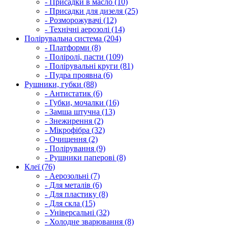
- Присадки в масло (10)
- Присадки для дизеля (25)
- Розморожувачі (12)
- Технічні аерозолі (14)
Полірувальна система (204)
- Платформи (8)
- Поліролі, пасти (109)
- Полірувальні круги (81)
- Пудра проявна (6)
Рушники, губки (88)
- Антистатик (6)
- Губки, мочалки (16)
- Замша штучна (13)
- Знежирення (2)
- Мікрофібра (32)
- Очищення (2)
- Полірування (9)
- Рушники паперові (8)
Клеї (76)
- Аерозольні (7)
- Для металів (6)
- Для пластику (8)
- Для скла (15)
- Універсальні (32)
- Холодне зварювання (8)