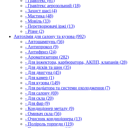
- Гравітекс (61)
- Гравітекс аерозольний (18)
- Захист шасі (4)
- Мастика (48)
- Мовіль (33)
- Перетворювачі іржі (13)
- Різне (2)
Автохімія для салону та кузова (992)
- Автошампунь (56)
- Антипрокол (9)
- Антифриз (24)
- Ароматизатори (282)
- Для інжектора, карбюратора, АКПП, клапанів (28)
- Для дісків та шин (35)
- Для двигуна (45)
- Для камер (1)
- Для кузова (149)
- Для радіатора та системи охолодження (7)
- Для салону (69)
- Для скла (20)
- Для фар (9)
- Кондиціонер металу (9)
- Омивач скла (56)
- Очисник кондиціонера (13)
- Поліроль торпеди (119)