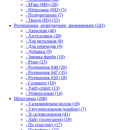
- М'які (MS) (28)
- Нітролаки (НЦ) (5)
- Поліуретанові (7)
- Тверді (HS) (55)
Розчинники, розріджувачі, знежирювачі (243)
- Акрилові (46)
- Антісилікон (28)
- Для металиків (8)
- Для переходів (9)
- Добавки (9)
- Змивка фарби (10)
- Різне (23)
- Розчинник 646 (20)
- Розчинник 647 (35)
- Розчинник 650 (18)
- Сольвент (10)
- Уайт-спіріт (13)
- Універсальні (14)
Шпатлівки (208)
- З алюмінієвим пилом (18)
- З вуглеволокном (карбон) (7)
- Зі скловолокном (41)
- Лайт (полегшені) (19)
- По пластику (17)
- Поліефірна (22)