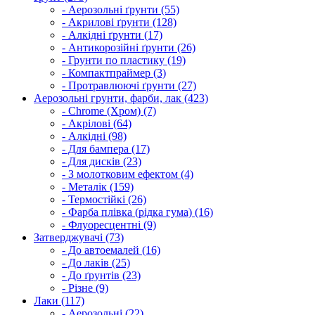
- Аерозольні ґрунти (55)
- Акрилові ґрунти (128)
- Алкідні ґрунти (17)
- Антикорозійні ґрунти (26)
- Грунти по пластику (19)
- Компактпраймер (3)
- Протравлюючі ґрунти (27)
Аерозольні грунти, фарби, лак (423)
- Chrome (Хром) (7)
- Акрілові (64)
- Алкідні (98)
- Для бампера (17)
- Для дисків (23)
- З молотковим ефектом (4)
- Металік (159)
- Термостійкі (26)
- Фарба плівка (рідка гума) (16)
- Флуоресцентні (9)
Затверджувачі (73)
- До автоемалей (16)
- До лаків (25)
- До ґрунтів (23)
- Різне (9)
Лаки (117)
- Аерозольні (22)