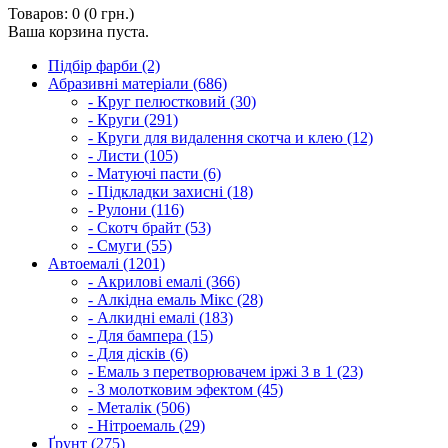
Товаров: 0 (0 грн.)
Ваша корзина пуста.
Підбір фарби (2)
Абразивні матеріали (686)
- Круг пелюстковий (30)
- Круги (291)
- Круги для видалення скотча и клею (12)
- Листи (105)
- Матуючі пасти (6)
- Підкладки захисні (18)
- Рулони (116)
- Скотч брайт (53)
- Смуги (55)
Автоемалі (1201)
- Акрилові емалі (366)
- Алкідна емаль Мікс (28)
- Алкидні емалі (183)
- Для бампера (15)
- Для дісків (6)
- Емаль з перетворювачем іржі 3 в 1 (23)
- З молотковим эфектом (45)
- Металік (506)
- Нітроемаль (29)
Ґрунт (275)