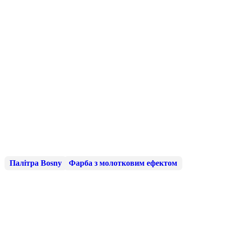
Палітра Bosny
Фарба з молотковим ефектом