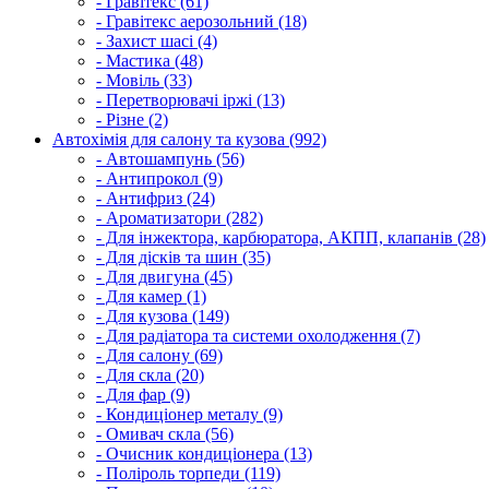
- Гравітекс (61)
- Гравітекс аерозольний (18)
- Захист шасі (4)
- Мастика (48)
- Мовіль (33)
- Перетворювачі іржі (13)
- Різне (2)
Автохімія для салону та кузова (992)
- Автошампунь (56)
- Антипрокол (9)
- Антифриз (24)
- Ароматизатори (282)
- Для інжектора, карбюратора, АКПП, клапанів (28)
- Для дісків та шин (35)
- Для двигуна (45)
- Для камер (1)
- Для кузова (149)
- Для радіатора та системи охолодження (7)
- Для салону (69)
- Для скла (20)
- Для фар (9)
- Кондиціонер металу (9)
- Омивач скла (56)
- Очисник кондиціонера (13)
- Поліроль торпеди (119)