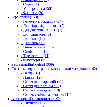
- Спрей (8)
- Універсальна (56)
- Фінішна (20)
Герметики (153)
- Герметік прокладок (24)
- Для гідропідсилювача (7)
- Для двигуна, АКПП (7)
- Для радіатора (6)
- Для скла (16)
- Для швів (21)
- Поліуретанові (40)
- Силіконові (12)
- Термостійкі (11)
- Фіксатори (9)
Реставраційні олівці (309)
Скотч, малярна стрічка, маскувальні матеріали (162)
- Папір (33)
- Плівка (12)
- Скотч двосторонній (61)
- Скотч для пройомів (7)
- Скотч з відворотом (8)
- Скотч, стрічка малярська (41)
Антикорозійне покриття (192)
- Антикор (13)