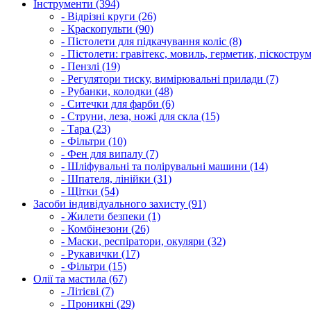
Інструменти (394)
- Відрізні круги (26)
- Краскопульти (90)
- Пістолети для підкачування коліс (8)
- Пістолети: гравітекс, мовиль, герметик, піскострум
- Пензлі (19)
- Регулятори тиску, вимірювальні прилади (7)
- Рубанки, колодки (48)
- Ситечки для фарби (6)
- Струни, леза, ножі для скла (15)
- Тара (23)
- Фільтри (10)
- Фен для випалу (7)
- Шліфувальні та полірувальні машини (14)
- Шпателя, лінійки (31)
- Щітки (54)
Засоби індивідуального захисту (91)
- Жилети безпеки (1)
- Комбінезони (26)
- Маски, респіратори, окуляри (32)
- Рукавички (17)
- Фільтри (15)
Олії та мастила (67)
- Літієві (7)
- Проникні (29)