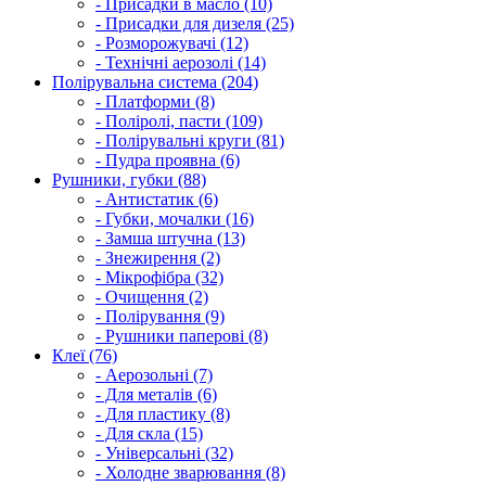
- Присадки в масло (10)
- Присадки для дизеля (25)
- Розморожувачі (12)
- Технічні аерозолі (14)
Полірувальна система (204)
- Платформи (8)
- Поліролі, пасти (109)
- Полірувальні круги (81)
- Пудра проявна (6)
Рушники, губки (88)
- Антистатик (6)
- Губки, мочалки (16)
- Замша штучна (13)
- Знежирення (2)
- Мікрофібра (32)
- Очищення (2)
- Полірування (9)
- Рушники паперові (8)
Клеї (76)
- Аерозольні (7)
- Для металів (6)
- Для пластику (8)
- Для скла (15)
- Універсальні (32)
- Холодне зварювання (8)