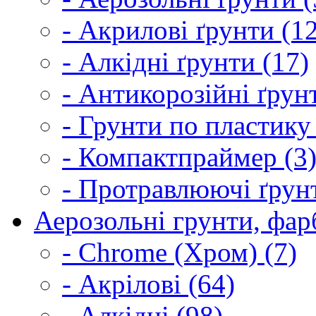
- Акрилові ґрунти (1
- Алкідні ґрунти (17)
- Антикорозійні ґрун
- Грунти по пластику
- Компактпраймер (3
- Протравлюючі ґрунт
Аерозольні грунти, фарб
- Chrome (Хром) (7)
- Акрілові (64)
- Алкідні (98)