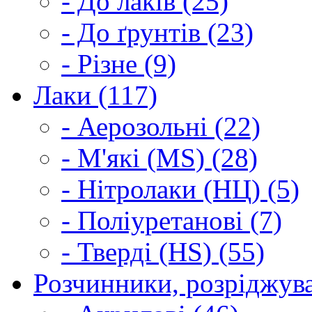
- До лаків (25)
- До ґрунтів (23)
- Різне (9)
Лаки (117)
- Аерозольні (22)
- М'які (MS) (28)
- Нітролаки (НЦ) (5)
- Поліуретанові (7)
- Тверді (HS) (55)
Розчинники, розріджува