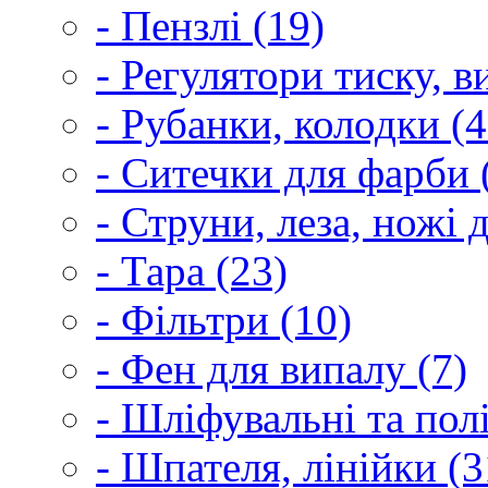
- Пензлі (19)
- Регулятори тиску, 
- Рубанки, колодки (4
- Ситечки для фарби 
- Струни, леза, ножі 
- Тара (23)
- Фільтри (10)
- Фен для випалу (7)
- Шліфувальні та пол
- Шпателя, лінійки (3