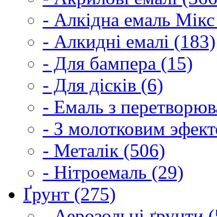
- Алкідна емаль Мікс
- Алкидні емалі (183)
- Для бампера (15)
- Для дісків (6)
- Емаль з перетворюва
- З молотковим эфект
- Металік (506)
- Нітроемаль (29)
Ґрунт (275)
- Аерозольні ґрунти (