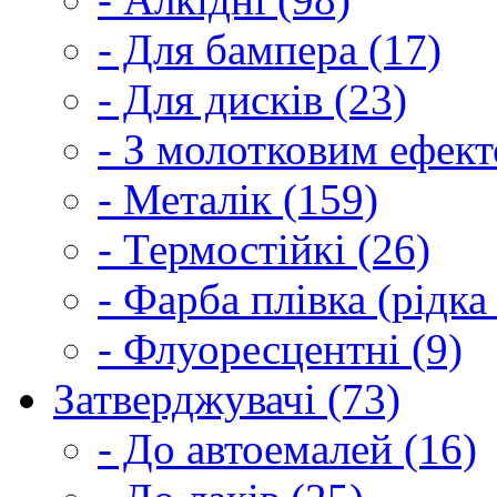
- Для бампера (17)
- Для дисків (23)
- З молотковим ефект
- Металік (159)
- Термостійкі (26)
- Фарба плівка (рідка
- Флуоресцентні (9)
Затверджувачі (73)
- До автоемалей (16)