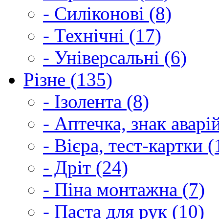
- Силіконові (8)
- Технічні (17)
- Універсальні (6)
Різне (135)
- Ізолента (8)
- Аптечка, знак аварі
- Вієра, тест-картки (
- Дріт (24)
- Піна монтажна (7)
- Паста для рук (10)