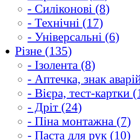
- Силіконові (8)
- Технічні (17)
- Універсальні (6)
Різне (135)
- Ізолента (8)
- Аптечка, знак аварі
- Вієра, тест-картки (
- Дріт (24)
- Піна монтажна (7)
- Паста для рук (10)