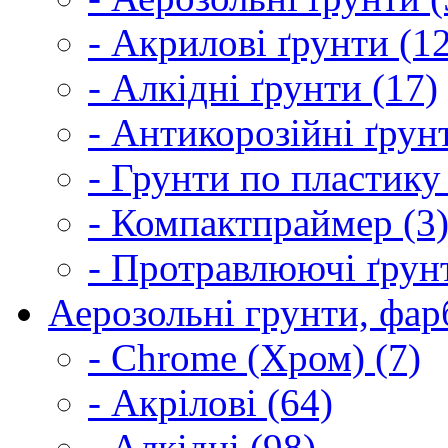
- Акрилові ґрунти (1
- Алкідні ґрунти (17)
- Антикорозійні ґрун
- Грунти по пластику
- Компактпраймер (3
- Протравлюючі ґрунт
Аерозольні грунти, фарб
- Chrome (Хром) (7)
- Акрілові (64)
- Алкідні (98)