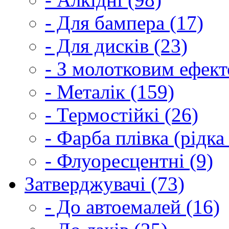
- Для бампера (17)
- Для дисків (23)
- З молотковим ефект
- Металік (159)
- Термостійкі (26)
- Фарба плівка (рідка
- Флуоресцентні (9)
Затверджувачі (73)
- До автоемалей (16)