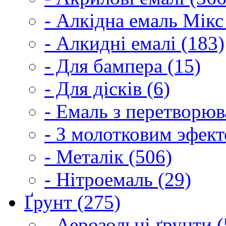
- Алкідна емаль Мікс
- Алкидні емалі (183)
- Для бампера (15)
- Для дісків (6)
- Емаль з перетворюва
- З молотковим эфект
- Металік (506)
- Нітроемаль (29)
Ґрунт (275)
- Аерозольні ґрунти (