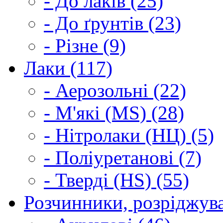
- До лаків (25)
- До ґрунтів (23)
- Різне (9)
Лаки (117)
- Аерозольні (22)
- М'які (MS) (28)
- Нітролаки (НЦ) (5)
- Поліуретанові (7)
- Тверді (HS) (55)
Розчинники, розріджува