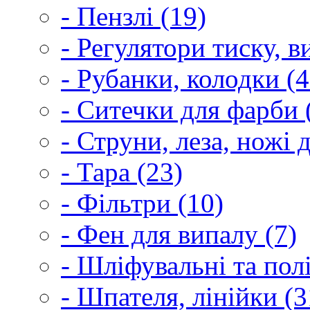
- Пензлі (19)
- Регулятори тиску, 
- Рубанки, колодки (4
- Ситечки для фарби 
- Струни, леза, ножі 
- Тара (23)
- Фільтри (10)
- Фен для випалу (7)
- Шліфувальні та пол
- Шпателя, лінійки (3