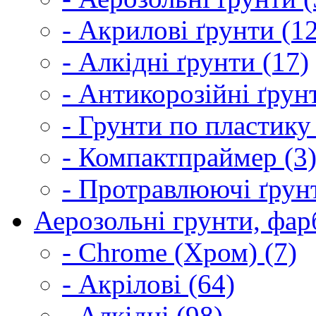
- Акрилові ґрунти (1
- Алкідні ґрунти (17)
- Антикорозійні ґрун
- Грунти по пластику
- Компактпраймер (3
- Протравлюючі ґрунт
Аерозольні грунти, фарб
- Chrome (Хром) (7)
- Акрілові (64)
- Алкідні (98)