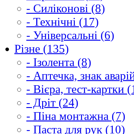
- Силіконові (8)
- Технічні (17)
- Універсальні (6)
Різне (135)
- Ізолента (8)
- Аптечка, знак аварі
- Вієра, тест-картки (
- Дріт (24)
- Піна монтажна (7)
- Паста для рук (10)