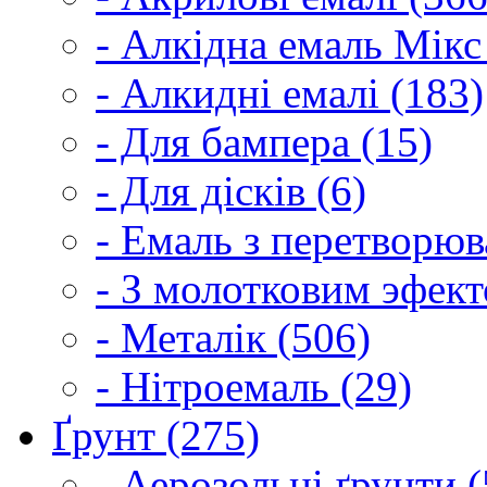
- Алкідна емаль Мікс
- Алкидні емалі (183)
- Для бампера (15)
- Для дісків (6)
- Емаль з перетворюва
- З молотковим эфект
- Металік (506)
- Нітроемаль (29)
Ґрунт (275)
- Аерозольні ґрунти (