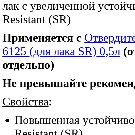
лак с увеличенной устойч
Resistant (SR)
Применяется с
Отвердит
6125 (для лака SR) 0,5л
(о
отдельно)
He превышайте рекоменд
Свойства
:
Повышенная устойчивос
Resistant (SR)