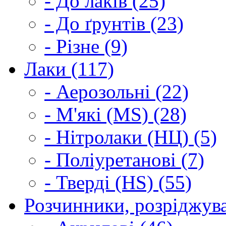
- До лаків (25)
- До ґрунтів (23)
- Різне (9)
Лаки (117)
- Аерозольні (22)
- М'які (MS) (28)
- Нітролаки (НЦ) (5)
- Поліуретанові (7)
- Тверді (HS) (55)
Розчинники, розріджува