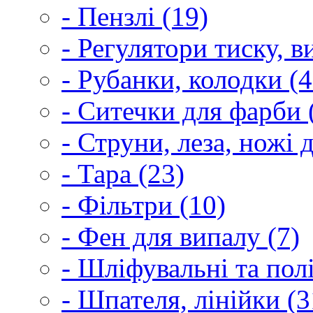
- Пензлі (19)
- Регулятори тиску, 
- Рубанки, колодки (4
- Ситечки для фарби 
- Струни, леза, ножі 
- Тара (23)
- Фільтри (10)
- Фен для випалу (7)
- Шліфувальні та пол
- Шпателя, лінійки (3