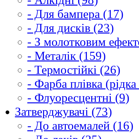
- Для бампера (17)
- Для дисків (23)
- З молотковим ефект
- Металік (159)
- Термостійкі (26)
- Фарба плівка (рідка
- Флуоресцентні (9)
Затверджувачі (73)
- До автоемалей (16)