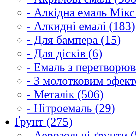
- Алкідна емаль Мікс
- Алкидні емалі (183)
- Для бампера (15)
- Для дісків (6)
- Емаль з перетворюва
- З молотковим эфект
- Металік (506)
- Нітроемаль (29)
Ґрунт (275)
- Аерозольні ґрунти (