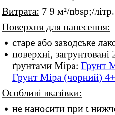
Витрата:
7 9 м²/nbsp;/літр.
Поверхня для нанесення:
старе або заводське ла
поверхні, загрунтовані
ґрунтами Mipa:
Грунт M
Грунт Mipa (чорний) 4
Особливі вказівки:
не наносити при t нижч