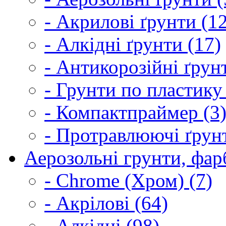
- Акрилові ґрунти (1
- Алкідні ґрунти (17)
- Антикорозійні ґрун
- Грунти по пластику
- Компактпраймер (3
- Протравлюючі ґрунт
Аерозольні грунти, фарб
- Chrome (Хром) (7)
- Акрілові (64)
- Алкідні (98)