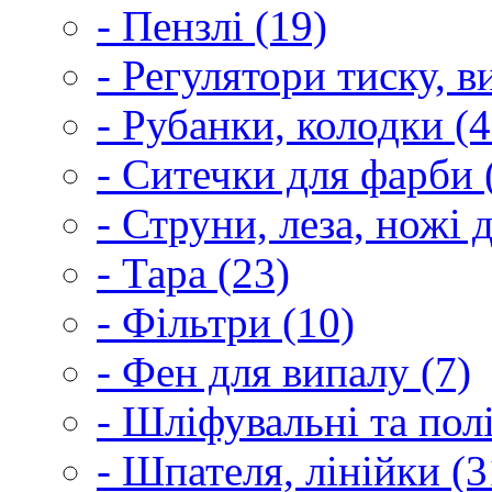
- Пензлі (19)
- Регулятори тиску, 
- Рубанки, колодки (4
- Ситечки для фарби 
- Струни, леза, ножі 
- Тара (23)
- Фільтри (10)
- Фен для випалу (7)
- Шліфувальні та пол
- Шпателя, лінійки (3