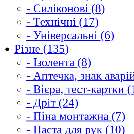
- Силіконові (8)
- Технічні (17)
- Універсальні (6)
Різне (135)
- Ізолента (8)
- Аптечка, знак аварі
- Вієра, тест-картки (
- Дріт (24)
- Піна монтажна (7)
- Паста для рук (10)