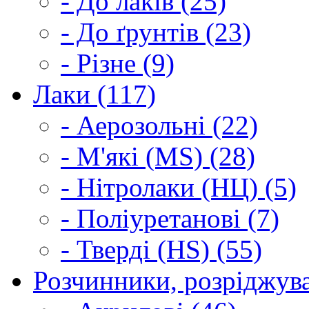
- До лаків (25)
- До ґрунтів (23)
- Різне (9)
Лаки (117)
- Аерозольні (22)
- М'які (MS) (28)
- Нітролаки (НЦ) (5)
- Поліуретанові (7)
- Тверді (HS) (55)
Розчинники, розріджува