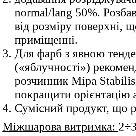
normal/lang 50%. Розба
від розміру поверхні, щ
приміщенні.
Для фарб з явною тенд
(«яблучності») рекомен
розчинник Mipa Stabili
покращити орієнтацію 
Сумісний продукт, що 
Міжшарова витримка:
2÷3