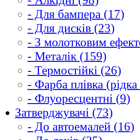
- Для бампера (17)
- Для дисків (23)
- З молотковим ефект
- Металік (159)
- Термостійкі (26)
- Фарба плівка (рідка
- Флуоресцентні (9)
Затверджувачі (73)
- До автоемалей (16)