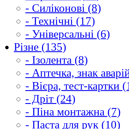
- Силіконові (8)
- Технічні (17)
- Універсальні (6)
Різне (135)
- Ізолента (8)
- Аптечка, знак аварі
- Вієра, тест-картки (
- Дріт (24)
- Піна монтажна (7)
- Паста для рук (10)