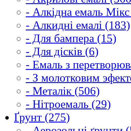
- Алкідна емаль Мікс
- Алкидні емалі (183)
- Для бампера (15)
- Для дісків (6)
- Емаль з перетворюва
- З молотковим эфект
- Металік (506)
- Нітроемаль (29)
Ґрунт (275)
- Аерозольні ґрунти (