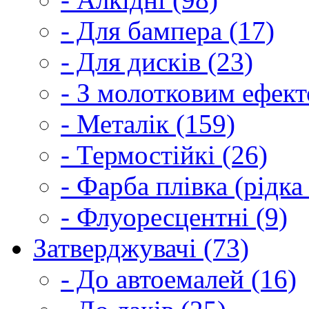
- Для бампера (17)
- Для дисків (23)
- З молотковим ефект
- Металік (159)
- Термостійкі (26)
- Фарба плівка (рідка
- Флуоресцентні (9)
Затверджувачі (73)
- До автоемалей (16)