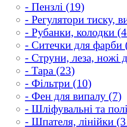
- Пензлі (19)
- Регулятори тиску, 
- Рубанки, колодки (4
- Ситечки для фарби 
- Струни, леза, ножі 
- Тара (23)
- Фільтри (10)
- Фен для випалу (7)
- Шліфувальні та пол
- Шпателя, лінійки (3