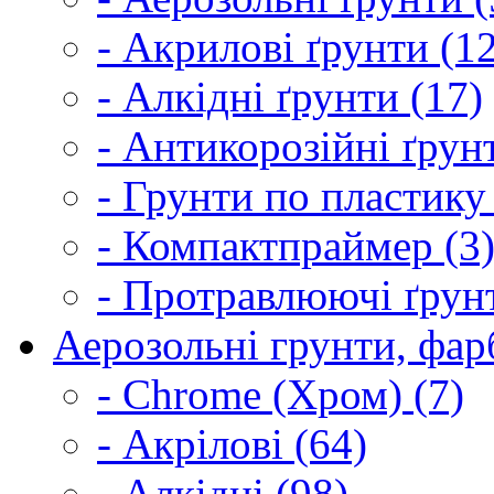
- Акрилові ґрунти (1
- Алкідні ґрунти (17)
- Антикорозійні ґрун
- Грунти по пластику
- Компактпраймер (3
- Протравлюючі ґрунт
Аерозольні грунти, фарб
- Chrome (Хром) (7)
- Акрілові (64)
- Алкідні (98)