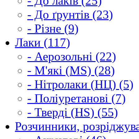
- До лаків (25)
- До ґрунтів (23)
- Різне (9)
Лаки (117)
- Аерозольні (22)
- М'які (MS) (28)
- Нітролаки (НЦ) (5)
- Поліуретанові (7)
- Тверді (HS) (55)
Розчинники, розріджува