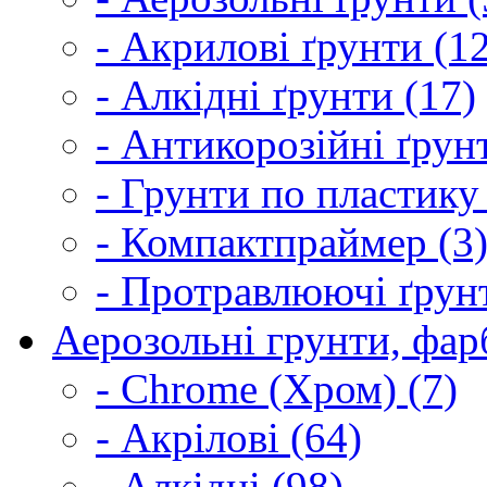
- Акрилові ґрунти (1
- Алкідні ґрунти (17)
- Антикорозійні ґрун
- Грунти по пластику
- Компактпраймер (3
- Протравлюючі ґрунт
Аерозольні грунти, фарб
- Chrome (Хром) (7)
- Акрілові (64)
- Алкідні (98)