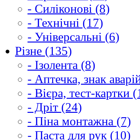
- Силіконові (8)
- Технічні (17)
- Універсальні (6)
Різне (135)
- Ізолента (8)
- Аптечка, знак аварі
- Вієра, тест-картки (
- Дріт (24)
- Піна монтажна (7)
- Паста для рук (10)