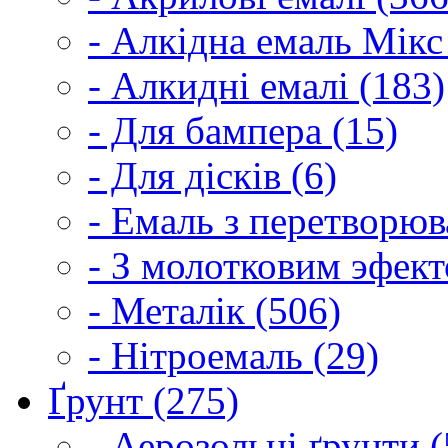
- Алкідна емаль Мікс
- Алкидні емалі (183)
- Для бампера (15)
- Для дісків (6)
- Емаль з перетворюва
- З молотковим эфект
- Металік (506)
- Нітроемаль (29)
Ґрунт (275)
- Аерозольні ґрунти (