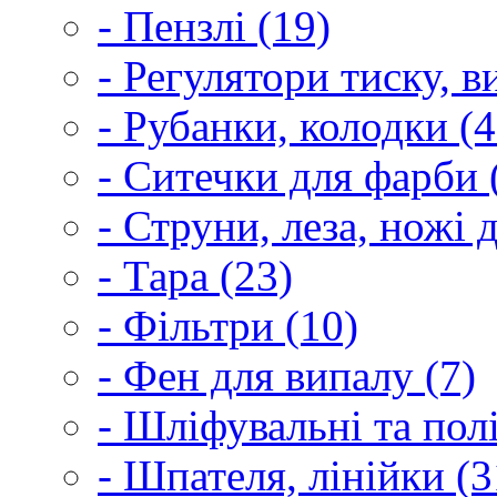
- Пензлі (19)
- Регулятори тиску, 
- Рубанки, колодки (4
- Ситечки для фарби 
- Струни, леза, ножі 
- Тара (23)
- Фільтри (10)
- Фен для випалу (7)
- Шліфувальні та пол
- Шпателя, лінійки (3