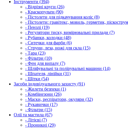
Інструменти (394)
- Відрізні круги (26)
- Краскопульти (90)
- Пістолети для підкачування коліс (8)
- Пістолети: гравітекс, мовиль, герметик, піскострум
- Пензлі (19)
- Регулятори тиску, вимірювальні прилади (7)
- Рубанки, колодки (48)
- Ситечки для фарби (6)
- Струни, леза, ножі для скла (15)
- Тара (23)
- Фільтри (10)
- Фен для випалу (7)
- Шліфувальні та полірувальні машини (14)
- Шпателя, лінійки (31)
- Щітки (54)
Засоби індивідуального захисту (91)
- Жилети безпеки (1)
- Комбінезони (26)
- Маски, респіратори, окуляри (32)
- Рукавички (17)
- Фільтри (15)
Олії та мастила (67)
- Літієві (7)
- Проникні (29)