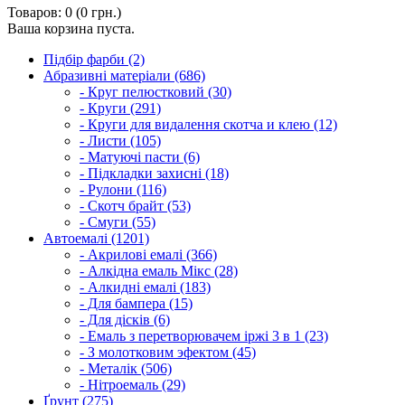
Товаров: 0 (0 грн.)
Ваша корзина пуста.
Підбір фарби (2)
Абразивні матеріали (686)
- Круг пелюстковий (30)
- Круги (291)
- Круги для видалення скотча и клею (12)
- Листи (105)
- Матуючі пасти (6)
- Підкладки захисні (18)
- Рулони (116)
- Скотч брайт (53)
- Смуги (55)
Автоемалі (1201)
- Акрилові емалі (366)
- Алкідна емаль Мікс (28)
- Алкидні емалі (183)
- Для бампера (15)
- Для дісків (6)
- Емаль з перетворювачем іржі 3 в 1 (23)
- З молотковим эфектом (45)
- Металік (506)
- Нітроемаль (29)
Ґрунт (275)