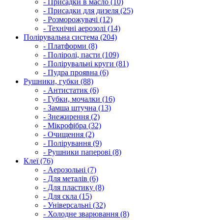
- Присадки в масло (10)
- Присадки для дизеля (25)
- Розморожувачі (12)
- Технічні аерозолі (14)
Полірувальна система (204)
- Платформи (8)
- Поліролі, пасти (109)
- Полірувальні круги (81)
- Пудра проявна (6)
Рушники, губки (88)
- Антистатик (6)
- Губки, мочалки (16)
- Замша штучна (13)
- Знежирення (2)
- Мікрофібра (32)
- Очищення (2)
- Полірування (9)
- Рушники паперові (8)
Клеї (76)
- Аерозольні (7)
- Для металів (6)
- Для пластику (8)
- Для скла (15)
- Універсальні (32)
- Холодне зварювання (8)