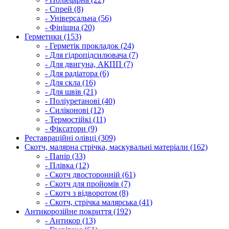
- Спрей (8)
- Універсальна (56)
- Фінішна (20)
Герметики (153)
- Герметік прокладок (24)
- Для гідропідсилювача (7)
- Для двигуна, АКПП (7)
- Для радіатора (6)
- Для скла (16)
- Для швів (21)
- Поліуретанові (40)
- Силіконові (12)
- Термостійкі (11)
- Фіксатори (9)
Реставраційні олівці (309)
Скотч, малярна стрічка, маскувальні матеріали (162)
- Папір (33)
- Плівка (12)
- Скотч двосторонній (61)
- Скотч для пройомів (7)
- Скотч з відворотом (8)
- Скотч, стрічка малярська (41)
Антикорозійне покриття (192)
- Антикор (13)