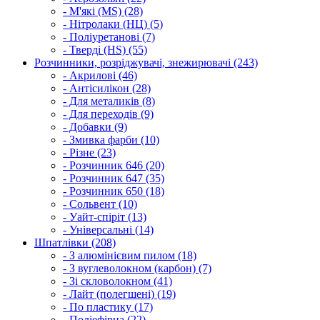
- М'які (MS) (28)
- Нітролаки (НЦ) (5)
- Поліуретанові (7)
- Тверді (HS) (55)
Розчинники, розріджувачі, знежирювачі (243)
- Акрилові (46)
- Антісилікон (28)
- Для металиків (8)
- Для переходів (9)
- Добавки (9)
- Змивка фарби (10)
- Різне (23)
- Розчинник 646 (20)
- Розчинник 647 (35)
- Розчинник 650 (18)
- Сольвент (10)
- Уайт-спіріт (13)
- Універсальні (14)
Шпатлівки (208)
- З алюмінієвим пилом (18)
- З вуглеволокном (карбон) (7)
- Зі скловолокном (41)
- Лайт (полегшені) (19)
- По пластику (17)
- Поліефірна (22)