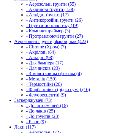
- Аерозольні ґрунти (55)
- Акрилові ґрунти (128)
- Алкідні ґрунти (17)
- Антикорозійні ґрунти (26)
- Грунти по пластику (19)
- Компактпраймер (3)
- Протравлюючі ґрунти (27)
Аерозольні грунти, фарби, лак (423)
- Chrome (Хром) (7)
- Акрілові (64)
- Алкідні (98)
- Для бампера (17)
- Для дисків (23)
- З молотковим ефектом (4)
- Металік (159)
- Термостійкі (26)
- Фарба плівка (рідка гума) (16)
- Флуоресцентні (9)
Затверджувачі (73)
- До автоемалей (16)
- До лаків (25)
- До ґрунтів (23)
- Різне (9)
Лаки (117)
- Аерозольні (22)