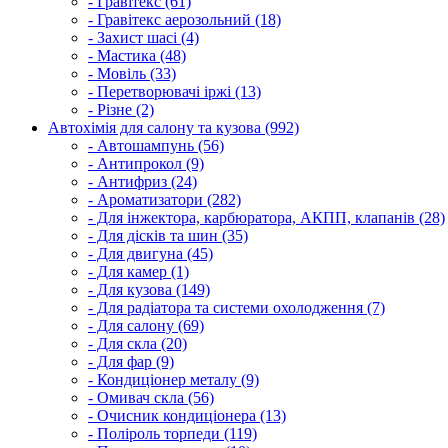
- Гравітекс (61)
- Гравітекс аерозольний (18)
- Захист шасі (4)
- Мастика (48)
- Мовіль (33)
- Перетворювачі іржі (13)
- Різне (2)
Автохімія для салону та кузова (992)
- Автошампунь (56)
- Антипрокол (9)
- Антифриз (24)
- Ароматизатори (282)
- Для інжектора, карбюратора, АКПП, клапанів (28)
- Для дісків та шин (35)
- Для двигуна (45)
- Для камер (1)
- Для кузова (149)
- Для радіатора та системи охолодження (7)
- Для салону (69)
- Для скла (20)
- Для фар (9)
- Кондиціонер металу (9)
- Омивач скла (56)
- Очисник кондиціонера (13)
- Поліроль торпеди (119)