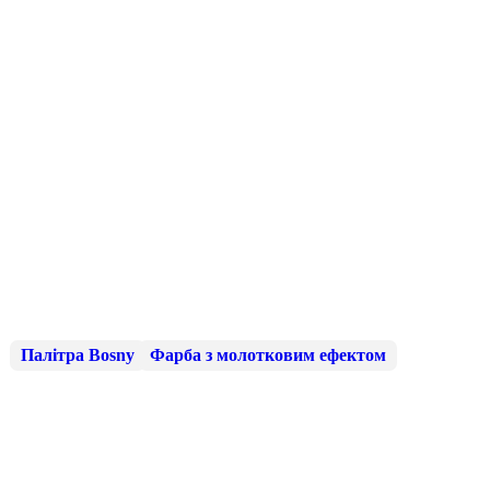
Палітра Bosny
Фарба з молотковим ефектом