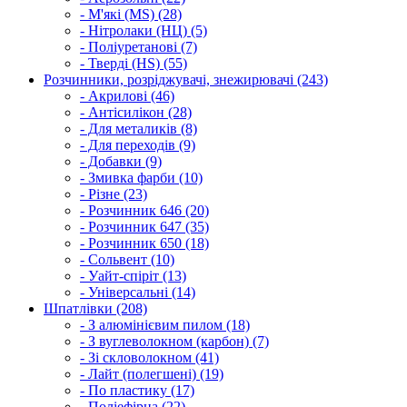
- М'які (MS) (28)
- Нітролаки (НЦ) (5)
- Поліуретанові (7)
- Тверді (HS) (55)
Розчинники, розріджувачі, знежирювачі (243)
- Акрилові (46)
- Антісилікон (28)
- Для металиків (8)
- Для переходів (9)
- Добавки (9)
- Змивка фарби (10)
- Різне (23)
- Розчинник 646 (20)
- Розчинник 647 (35)
- Розчинник 650 (18)
- Сольвент (10)
- Уайт-спіріт (13)
- Універсальні (14)
Шпатлівки (208)
- З алюмінієвим пилом (18)
- З вуглеволокном (карбон) (7)
- Зі скловолокном (41)
- Лайт (полегшені) (19)
- По пластику (17)
- Поліефірна (22)