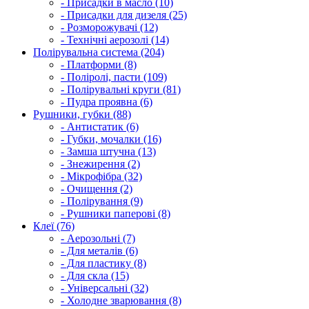
- Присадки в масло (10)
- Присадки для дизеля (25)
- Розморожувачі (12)
- Технічні аерозолі (14)
Полірувальна система (204)
- Платформи (8)
- Поліролі, пасти (109)
- Полірувальні круги (81)
- Пудра проявна (6)
Рушники, губки (88)
- Антистатик (6)
- Губки, мочалки (16)
- Замша штучна (13)
- Знежирення (2)
- Мікрофібра (32)
- Очищення (2)
- Полірування (9)
- Рушники паперові (8)
Клеї (76)
- Аерозольні (7)
- Для металів (6)
- Для пластику (8)
- Для скла (15)
- Універсальні (32)
- Холодне зварювання (8)