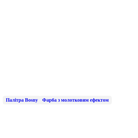
Палітра Bosny
Фарба з молотковим ефектом