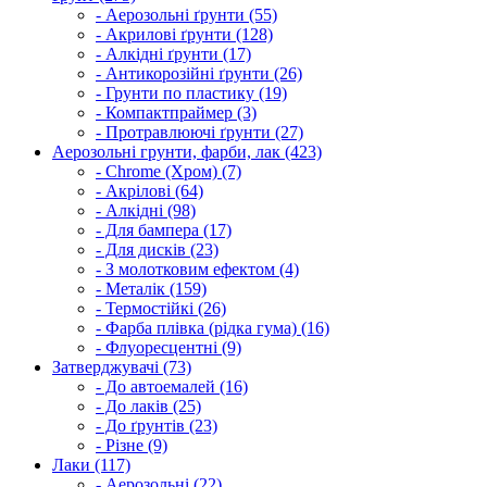
- Аерозольні ґрунти (55)
- Акрилові ґрунти (128)
- Алкідні ґрунти (17)
- Антикорозійні ґрунти (26)
- Грунти по пластику (19)
- Компактпраймер (3)
- Протравлюючі ґрунти (27)
Аерозольні грунти, фарби, лак (423)
- Chrome (Хром) (7)
- Акрілові (64)
- Алкідні (98)
- Для бампера (17)
- Для дисків (23)
- З молотковим ефектом (4)
- Металік (159)
- Термостійкі (26)
- Фарба плівка (рідка гума) (16)
- Флуоресцентні (9)
Затверджувачі (73)
- До автоемалей (16)
- До лаків (25)
- До ґрунтів (23)
- Різне (9)
Лаки (117)
- Аерозольні (22)