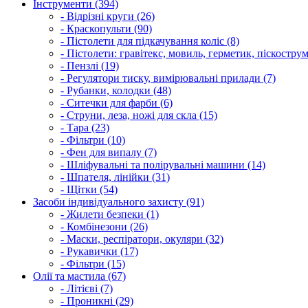
Інструменти (394)
- Відрізні круги (26)
- Краскопульти (90)
- Пістолети для підкачування коліс (8)
- Пістолети: гравітекс, мовиль, герметик, піскострум
- Пензлі (19)
- Регулятори тиску, вимірювальні прилади (7)
- Рубанки, колодки (48)
- Ситечки для фарби (6)
- Струни, леза, ножі для скла (15)
- Тара (23)
- Фільтри (10)
- Фен для випалу (7)
- Шліфувальні та полірувальні машини (14)
- Шпателя, лінійки (31)
- Щітки (54)
Засоби індивідуального захисту (91)
- Жилети безпеки (1)
- Комбінезони (26)
- Маски, респіратори, окуляри (32)
- Рукавички (17)
- Фільтри (15)
Олії та мастила (67)
- Літієві (7)
- Проникні (29)