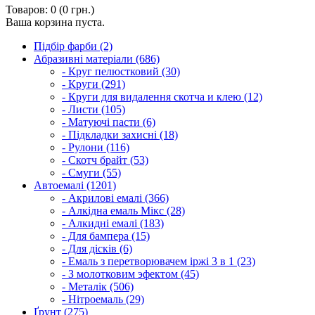
Товаров: 0 (0 грн.)
Ваша корзина пуста.
Підбір фарби (2)
Абразивні матеріали (686)
- Круг пелюстковий (30)
- Круги (291)
- Круги для видалення скотча и клею (12)
- Листи (105)
- Матуючі пасти (6)
- Підкладки захисні (18)
- Рулони (116)
- Скотч брайт (53)
- Смуги (55)
Автоемалі (1201)
- Акрилові емалі (366)
- Алкідна емаль Мікс (28)
- Алкидні емалі (183)
- Для бампера (15)
- Для дісків (6)
- Емаль з перетворювачем іржі 3 в 1 (23)
- З молотковим эфектом (45)
- Металік (506)
- Нітроемаль (29)
Ґрунт (275)