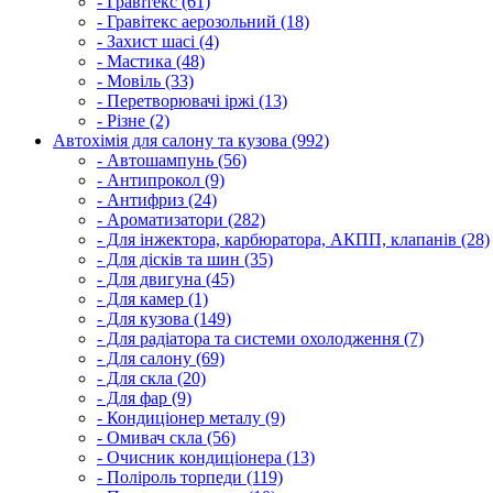
- Гравітекс (61)
- Гравітекс аерозольний (18)
- Захист шасі (4)
- Мастика (48)
- Мовіль (33)
- Перетворювачі іржі (13)
- Різне (2)
Автохімія для салону та кузова (992)
- Автошампунь (56)
- Антипрокол (9)
- Антифриз (24)
- Ароматизатори (282)
- Для інжектора, карбюратора, АКПП, клапанів (28)
- Для дісків та шин (35)
- Для двигуна (45)
- Для камер (1)
- Для кузова (149)
- Для радіатора та системи охолодження (7)
- Для салону (69)
- Для скла (20)
- Для фар (9)
- Кондиціонер металу (9)
- Омивач скла (56)
- Очисник кондиціонера (13)
- Поліроль торпеди (119)