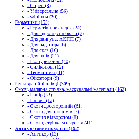
- Спрей (8)
- Універсальна (56)
- Фінішна (20)
Герметики (153)
- Герметік прокладок (24)
- Для гідропідсилювача (7)
- Для двигуна, АКПП (7)
- Для радіатора (6)
- Для скла (16)
- Для швів (21)
- Поліуретанові (40)
- Силіконові (12)
- Термостійкі (11)
- Фіксатори (9)
Реставраційні олівці (309)
Скотч, малярна стрічка, маскувальні матеріали (162)
- Папір (33)
- Плівка (12)
- Скотч двосторонній (61)
- Скотч для пройомів (7)
- Скотч з відворотом (8)
- Скотч, стрічка малярська (41)
Антикорозійне покриття (192)
- Антикор (13)