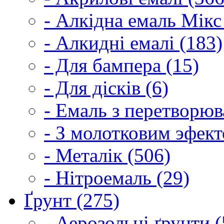
- Алкідна емаль Мікс
- Алкидні емалі (183)
- Для бампера (15)
- Для дісків (6)
- Емаль з перетворюва
- З молотковим эфект
- Металік (506)
- Нітроемаль (29)
Ґрунт (275)
- Аерозольні ґрунти (