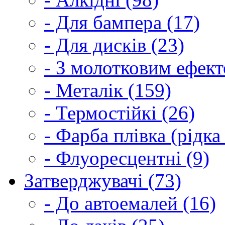
- Для бампера (17)
- Для дисків (23)
- З молотковим ефект
- Металік (159)
- Термостійкі (26)
- Фарба плівка (рідка
- Флуоресцентні (9)
Затверджувачі (73)
- До автоемалей (16)