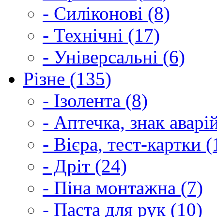
- Силіконові (8)
- Технічні (17)
- Універсальні (6)
Різне (135)
- Ізолента (8)
- Аптечка, знак аварі
- Вієра, тест-картки (
- Дріт (24)
- Піна монтажна (7)
- Паста для рук (10)