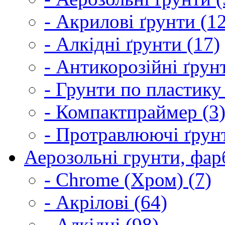
- Акрилові ґрунти (1
- Алкідні ґрунти (17)
- Антикорозійні ґрун
- Грунти по пластику
- Компактпраймер (3
- Протравлюючі ґрунт
Аерозольні грунти, фарб
- Chrome (Хром) (7)
- Акрілові (64)
- Алкідні (98)