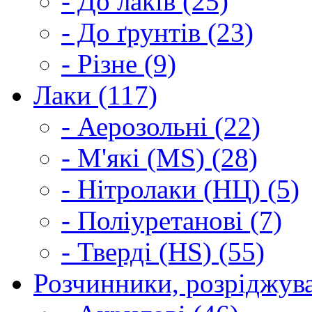
- До лаків (25)
- До ґрунтів (23)
- Різне (9)
Лаки (117)
- Аерозольні (22)
- М'які (MS) (28)
- Нітролаки (НЦ) (5)
- Поліуретанові (7)
- Тверді (HS) (55)
Розчинники, розріджува