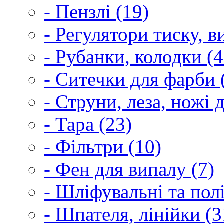
- Пензлі (19)
- Регулятори тиску, 
- Рубанки, колодки (4
- Ситечки для фарби 
- Струни, леза, ножі 
- Тара (23)
- Фільтри (10)
- Фен для випалу (7)
- Шліфувальні та пол
- Шпателя, лінійки (3