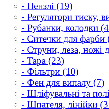
- Пензлі (19)
- Регулятори тиску, 
- Рубанки, колодки (4
- Ситечки для фарби 
- Струни, леза, ножі 
- Тара (23)
- Фільтри (10)
- Фен для випалу (7)
- Шліфувальні та пол
- Шпателя, лінійки (3