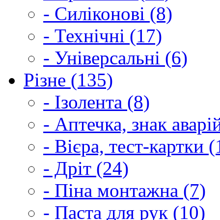
- Силіконові (8)
- Технічні (17)
- Універсальні (6)
Різне (135)
- Ізолента (8)
- Аптечка, знак аварі
- Вієра, тест-картки (
- Дріт (24)
- Піна монтажна (7)
- Паста для рук (10)