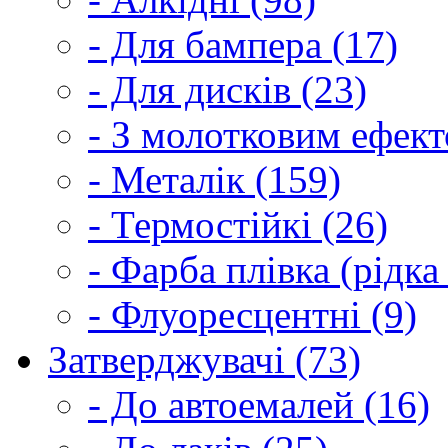
- Для бампера (17)
- Для дисків (23)
- З молотковим ефект
- Металік (159)
- Термостійкі (26)
- Фарба плівка (рідка
- Флуоресцентні (9)
Затверджувачі (73)
- До автоемалей (16)