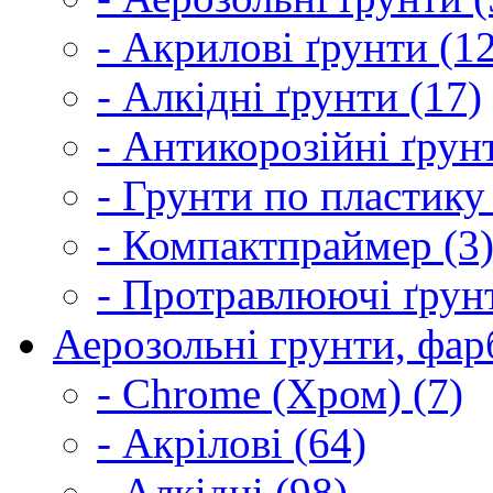
- Акрилові ґрунти (1
- Алкідні ґрунти (17)
- Антикорозійні ґрун
- Грунти по пластику
- Компактпраймер (3
- Протравлюючі ґрунт
Аерозольні грунти, фарб
- Chrome (Хром) (7)
- Акрілові (64)
- Алкідні (98)