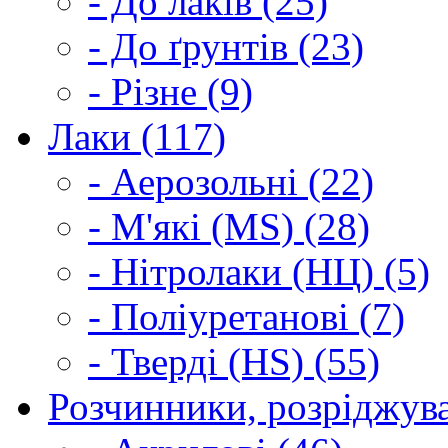
- До лаків (25)
- До ґрунтів (23)
- Різне (9)
Лаки (117)
- Аерозольні (22)
- М'які (MS) (28)
- Нітролаки (НЦ) (5)
- Поліуретанові (7)
- Тверді (HS) (55)
Розчинники, розріджува