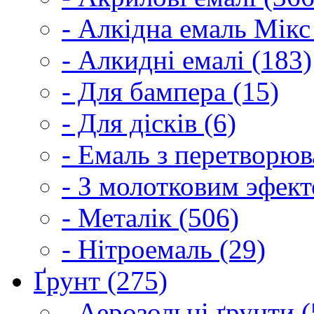
- Алкідна емаль Мікс
- Алкидні емалі (183)
- Для бампера (15)
- Для дісків (6)
- Емаль з перетворюва
- З молотковим эфект
- Металік (506)
- Нітроемаль (29)
Ґрунт (275)
- Аерозольні ґрунти (