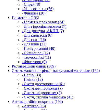
- Спрей (8)
- Універсальна (56)
- Фінішна (20)
Герметики (153)
- Герметік прокладок (24)
- Для гідропідсилювача (7)
- Для двигуна, АКПП (7)
- Для радіатора (6)
- Для скла (16)
- Для швів (21)
- Поліуретанові (40)
- Силіконові (12)
- Термостійкі (11)
- Фіксатори (9)
Реставраційні олівці (309)
Скотч, малярна стрічка, маскувальні матеріали (162)
- Папір (33)
- Плівка (12)
- Скотч двосторонній (61)
- Скотч для пройомів (7)
- Скотч з відворотом (8)
- Скотч, стрічка малярська (41)
Антикорозійне покриття (192)
- Антикор (13)