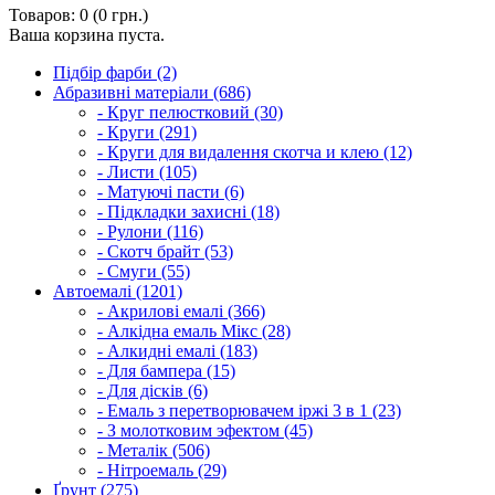
Товаров: 0 (0 грн.)
Ваша корзина пуста.
Підбір фарби (2)
Абразивні матеріали (686)
- Круг пелюстковий (30)
- Круги (291)
- Круги для видалення скотча и клею (12)
- Листи (105)
- Матуючі пасти (6)
- Підкладки захисні (18)
- Рулони (116)
- Скотч брайт (53)
- Смуги (55)
Автоемалі (1201)
- Акрилові емалі (366)
- Алкідна емаль Мікс (28)
- Алкидні емалі (183)
- Для бампера (15)
- Для дісків (6)
- Емаль з перетворювачем іржі 3 в 1 (23)
- З молотковим эфектом (45)
- Металік (506)
- Нітроемаль (29)
Ґрунт (275)