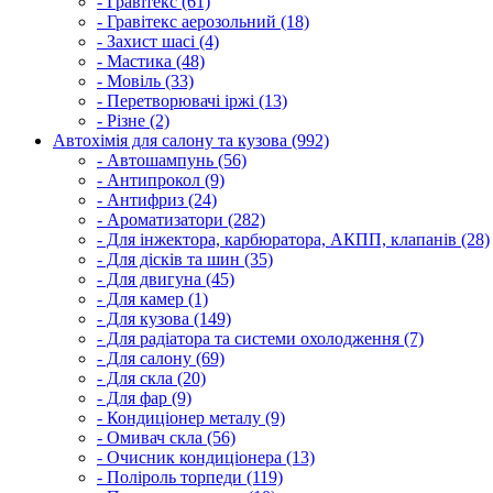
- Гравітекс (61)
- Гравітекс аерозольний (18)
- Захист шасі (4)
- Мастика (48)
- Мовіль (33)
- Перетворювачі іржі (13)
- Різне (2)
Автохімія для салону та кузова (992)
- Автошампунь (56)
- Антипрокол (9)
- Антифриз (24)
- Ароматизатори (282)
- Для інжектора, карбюратора, АКПП, клапанів (28)
- Для дісків та шин (35)
- Для двигуна (45)
- Для камер (1)
- Для кузова (149)
- Для радіатора та системи охолодження (7)
- Для салону (69)
- Для скла (20)
- Для фар (9)
- Кондиціонер металу (9)
- Омивач скла (56)
- Очисник кондиціонера (13)
- Поліроль торпеди (119)