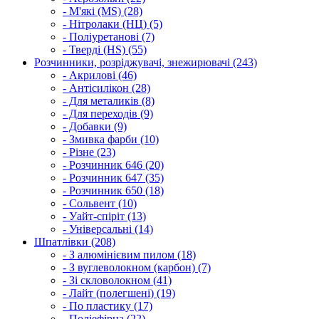
- М'які (MS) (28)
- Нітролаки (НЦ) (5)
- Поліуретанові (7)
- Тверді (HS) (55)
Розчинники, розріджувачі, знежирювачі (243)
- Акрилові (46)
- Антісилікон (28)
- Для металиків (8)
- Для переходів (9)
- Добавки (9)
- Змивка фарби (10)
- Різне (23)
- Розчинник 646 (20)
- Розчинник 647 (35)
- Розчинник 650 (18)
- Сольвент (10)
- Уайт-спіріт (13)
- Універсальні (14)
Шпатлівки (208)
- З алюмінієвим пилом (18)
- З вуглеволокном (карбон) (7)
- Зі скловолокном (41)
- Лайт (полегшені) (19)
- По пластику (17)
- Поліефірна (22)