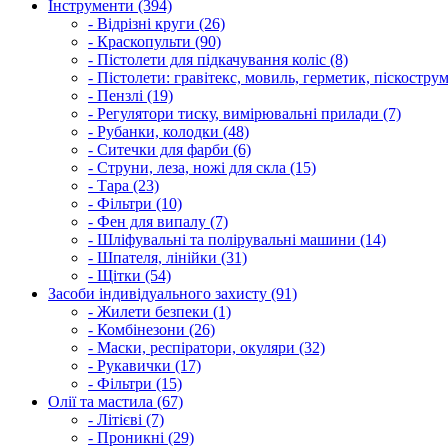
Інструменти (394)
- Відрізні круги (26)
- Краскопульти (90)
- Пістолети для підкачування коліс (8)
- Пістолети: гравітекс, мовиль, герметик, піскострум
- Пензлі (19)
- Регулятори тиску, вимірювальні прилади (7)
- Рубанки, колодки (48)
- Ситечки для фарби (6)
- Струни, леза, ножі для скла (15)
- Тара (23)
- Фільтри (10)
- Фен для випалу (7)
- Шліфувальні та полірувальні машини (14)
- Шпателя, лінійки (31)
- Щітки (54)
Засоби індивідуального захисту (91)
- Жилети безпеки (1)
- Комбінезони (26)
- Маски, респіратори, окуляри (32)
- Рукавички (17)
- Фільтри (15)
Олії та мастила (67)
- Літієві (7)
- Проникні (29)