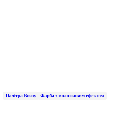
Палітра Bosny
Фарба з молотковим ефектом