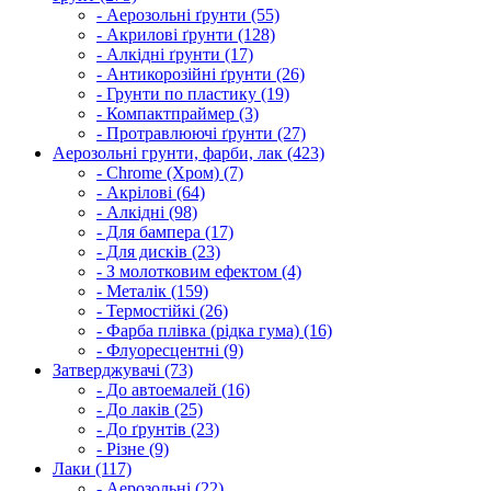
- Аерозольні ґрунти (55)
- Акрилові ґрунти (128)
- Алкідні ґрунти (17)
- Антикорозійні ґрунти (26)
- Грунти по пластику (19)
- Компактпраймер (3)
- Протравлюючі ґрунти (27)
Аерозольні грунти, фарби, лак (423)
- Chrome (Хром) (7)
- Акрілові (64)
- Алкідні (98)
- Для бампера (17)
- Для дисків (23)
- З молотковим ефектом (4)
- Металік (159)
- Термостійкі (26)
- Фарба плівка (рідка гума) (16)
- Флуоресцентні (9)
Затверджувачі (73)
- До автоемалей (16)
- До лаків (25)
- До ґрунтів (23)
- Різне (9)
Лаки (117)
- Аерозольні (22)