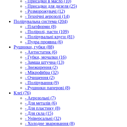
- Присадки в масло (10)
- Присадки для дизеля (25)
- Розморожувачі (12)
- Технічні аерозолі (14)
Полірувальна система (204)
- Платформи (8)
- Поліролі, пасти (109)
- Полірувальні круги (81)
- Пудра проявна (6)
Рушники, губки (88)
- Антистатик (6)
- Губки, мочалки (16)
- Замша штучна (13)
- Знежирення (2)
- Мікрофібра (32)
- Очищення (2)
- Полірування (9)
- Рушники паперові (8)
Клеї (76)
- Аерозольні (7)
- Для металів (6)
- Для пластику (8)
- Для скла (15)
- Універсальні (32)
- Холодне зварювання (8)