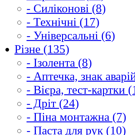
- Силіконові (8)
- Технічні (17)
- Універсальні (6)
Різне (135)
- Ізолента (8)
- Аптечка, знак аварі
- Вієра, тест-картки (
- Дріт (24)
- Піна монтажна (7)
- Паста для рук (10)