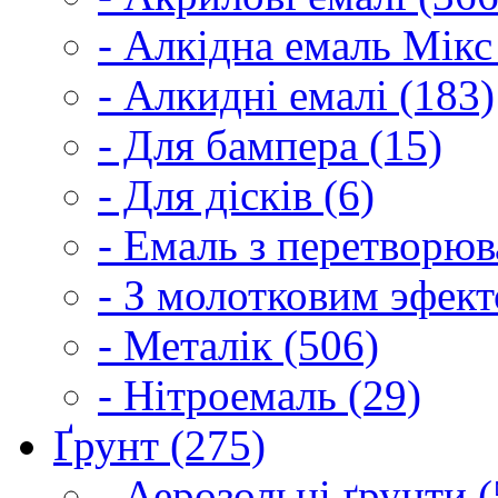
- Алкідна емаль Мікс
- Алкидні емалі (183)
- Для бампера (15)
- Для дісків (6)
- Емаль з перетворюва
- З молотковим эфект
- Металік (506)
- Нітроемаль (29)
Ґрунт (275)
- Аерозольні ґрунти (