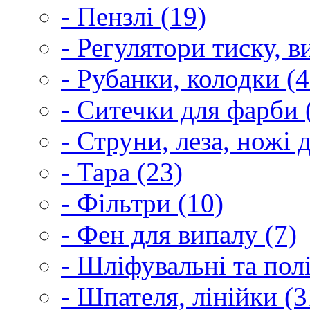
- Пензлі (19)
- Регулятори тиску, 
- Рубанки, колодки (4
- Ситечки для фарби 
- Струни, леза, ножі 
- Тара (23)
- Фільтри (10)
- Фен для випалу (7)
- Шліфувальні та пол
- Шпателя, лінійки (3