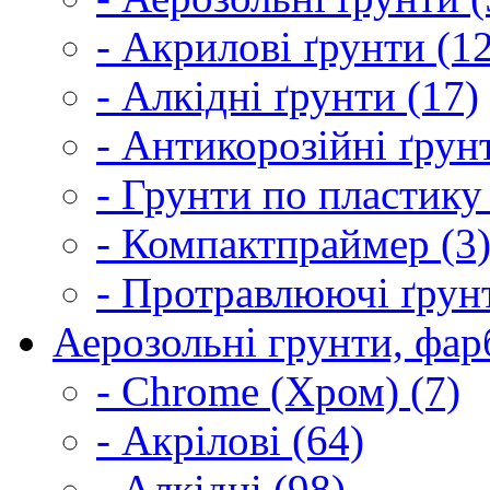
- Акрилові ґрунти (1
- Алкідні ґрунти (17)
- Антикорозійні ґрун
- Грунти по пластику
- Компактпраймер (3
- Протравлюючі ґрунт
Аерозольні грунти, фарб
- Chrome (Хром) (7)
- Акрілові (64)
- Алкідні (98)