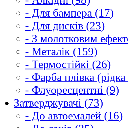
- Для бампера (17)
- Для дисків (23)
- З молотковим ефект
- Металік (159)
- Термостійкі (26)
- Фарба плівка (рідка
- Флуоресцентні (9)
Затверджувачі (73)
- До автоемалей (16)