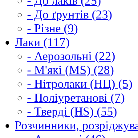
- До лаків (25)
- До ґрунтів (23)
- Різне (9)
Лаки (117)
- Аерозольні (22)
- М'які (MS) (28)
- Нітролаки (НЦ) (5)
- Поліуретанові (7)
- Тверді (HS) (55)
Розчинники, розріджува