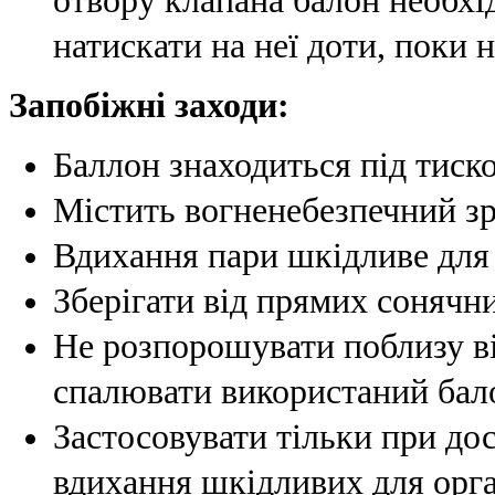
отвору клапана балон необхі
натискати на неї доти, поки н
Запобіжні заходи:
Баллон знаходиться під тиск
Містить вогненебезпечний зр
Вдихання пари шкідливе для 
Зберігати від прямих сонячн
Не розпорошувати поблизу ві
спалювати використаний бал
Застосовувати тільки при до
вдихання шкідливих для орга