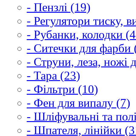
- Пензлі (19)
- Регулятори тиску, 
- Рубанки, колодки (4
- Ситечки для фарби 
- Струни, леза, ножі 
- Тара (23)
- Фільтри (10)
- Фен для випалу (7)
- Шліфувальні та пол
- Шпателя, лінійки (3