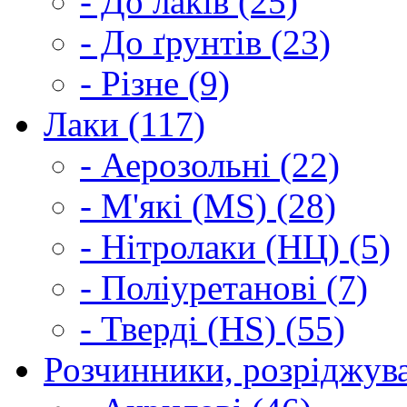
- До лаків (25)
- До ґрунтів (23)
- Різне (9)
Лаки (117)
- Аерозольні (22)
- М'які (MS) (28)
- Нітролаки (НЦ) (5)
- Поліуретанові (7)
- Тверді (HS) (55)
Розчинники, розріджува