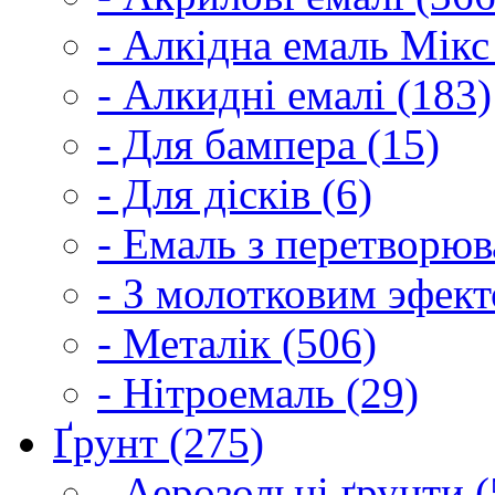
- Алкідна емаль Мікс
- Алкидні емалі (183)
- Для бампера (15)
- Для дісків (6)
- Емаль з перетворюва
- З молотковим эфект
- Металік (506)
- Нітроемаль (29)
Ґрунт (275)
- Аерозольні ґрунти (