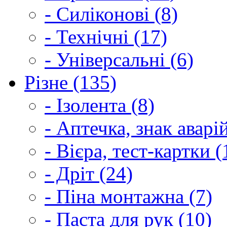
- Силіконові (8)
- Технічні (17)
- Універсальні (6)
Різне (135)
- Ізолента (8)
- Аптечка, знак аварі
- Вієра, тест-картки (
- Дріт (24)
- Піна монтажна (7)
- Паста для рук (10)