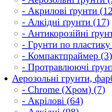
- Акрилові ґрунти (1
- Алкідні ґрунти (17)
- Антикорозійні ґрун
- Грунти по пластику
- Компактпраймер (3
- Протравлюючі ґрунт
Аерозольні грунти, фарб
- Chrome (Хром) (7)
- Акрілові (64)
- Алкідні (98)