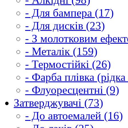
- Для бампера (17)
- Для дисків (23)
- З молотковим ефект
- Металік (159)
- Термостійкі (26)
- Фарба плівка (рідка
- Флуоресцентні (9)
Затверджувачі (73)
- До автоемалей (16)