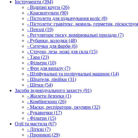
Інструменти (394)
- Відрізні круги (26)
- Краскопульти (90)
- Пістолети для підкачування коліс (8)
- Пістолети: гравітекс, мовиль, герметик, піскострум
- Пензлі (19)
- Регулятори тиску, вимірювальні прилади (7)
- Рубанки, колодки (48)
- Ситечки для фарби (6)
- Струни, леза, ножі для скла (15)
- Тара (23)
- Фільтри (10)
- Фен для випалу (7)
- Шліфувальні та полірувальні машини (14)
- Шпателя, лінійки (31)
- Щітки (54)
Засоби індивідуального захисту (91)
- Жилети безпеки (1)
- Комбінезони (26)
- Маски, респіратори, окуляри (32)
- Рукавички (17)
- Фільтри (15)
Олії та мастила (67)
- Літієві (7)
- Проникні (29)