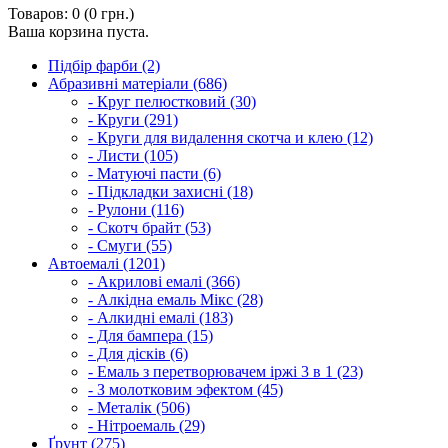
Товаров: 0 (0 грн.)
Ваша корзина пуста.
Підбір фарби (2)
Абразивні матеріали (686)
- Круг пелюстковий (30)
- Круги (291)
- Круги для видалення скотча и клею (12)
- Листи (105)
- Матуючі пасти (6)
- Підкладки захисні (18)
- Рулони (116)
- Скотч брайт (53)
- Смуги (55)
Автоемалі (1201)
- Акрилові емалі (366)
- Алкідна емаль Мікс (28)
- Алкидні емалі (183)
- Для бампера (15)
- Для дісків (6)
- Емаль з перетворювачем іржі 3 в 1 (23)
- З молотковим эфектом (45)
- Металік (506)
- Нітроемаль (29)
Ґрунт (275)