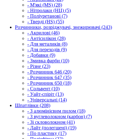
- М'які (MS) (28)
- Нітролаки (НЦ) (5)
- Поліуретанові (7)
- Тверді (HS) (55)
Розчинники, розріджувачі, знежирювачі (243)
- Акрилові (46)
- Антісилікон (28)
- Для металиків (8)
- Для переходів (9)
- Добавки (9)
- Змивка фарби (10)
- Різне (23)
- Розчинник 646 (20)
- Розчинник 647 (35)
- Розчинник 650 (18)
- Сольвент (10)
- Уайт-спіріт (13)
- Універсальні (14)
Шпатлівки (208)
- З алюмінієвим пилом (18)
- З вуглеволокном (карбон) (7)
- Зі скловолокном (41)
- Лайт (полегшені) (19)
- По пластику (17)
- Поліефірна (22)