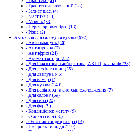
- Гравітекс (61)
- Гравітекс аерозольний (18)
- Захист шасі (4)
- Мастика (48)
- Мовіль (33)
- Перетворювачі іржі (13)
- Різне (2)
Автохімія для салону та кузова (992)
- Автошампунь (56)
- Антипрокол (9)
- Антифриз (24)
- Ароматизатори (282)
- Для інжектора, карбюратора, АКПП, клапанів (28)
- Для дісків та шин (35)
- Для двигуна (45)
- Для камер (1)
- Для кузова (149)
- Для радіатора та системи охолодження (7)
- Для салону (69)
- Для скла (20)
- Для фар (9)
- Кондиціонер металу (9)
- Омивач скла (56)
- Очисник кондиціонера (13)
- Поліроль торпеди (119)