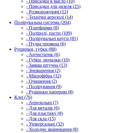
- Присадки в масло (10)
- Присадки для дизеля (25)
- Розморожувачі (12)
- Технічні аерозолі (14)
Полірувальна система (204)
- Платформи (8)
- Поліролі, пасти (109)
- Полірувальні круги (81)
- Пудра проявна (6)
Рушники, губки (88)
- Антистатик (6)
- Губки, мочалки (16)
- Замша штучна (13)
- Знежирення (2)
- Мікрофібра (32)
- Очищення (2)
- Полірування (9)
- Рушники паперові (8)
Клеї (76)
- Аерозольні (7)
- Для металів (6)
- Для пластику (8)
- Для скла (15)
- Універсальні (32)
- Холодне зварювання (8)