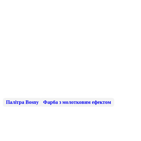
Палітра Bosny
Фарба з молотковим ефектом