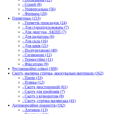
- Спрей (8)
- Універсальна (56)
- Фінішна (20)
Герметики (153)
- Герметік прокладок (24)
- Для гідропідсилювача (7)
- Для двигуна, АКПП (7)
- Для радіатора (6)
- Для скла (16)
- Для швів (21)
- Поліуретанові (40)
- Силіконові (12)
- Термостійкі (11)
- Фіксатори (9)
Реставраційні олівці (309)
Скотч, малярна стрічка, маскувальні матеріали (162)
- Папір (33)
- Плівка (12)
- Скотч двосторонній (61)
- Скотч для пройомів (7)
- Скотч з відворотом (8)
- Скотч, стрічка малярська (41)
Антикорозійне покриття (192)
- Антикор (13)