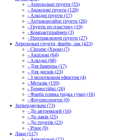
- Аерозольні ґрунти (55)
- Акрилові ґрунти (128)
- Алкідні ґрунти (17)
- Антикорозійні ґрунти (26)
- Грунти по пластику (19)
- Компактпраймер (3)
- Протравлюючі ґрунти (27)
Аерозольні грунти, фарби, лак (423)
- Chrome (Хром) (7)
- Акрілові (64)
- Алкідні (98)
- Для бампера (17)
- Для дисків (23)
- З молотковим ефектом (4)
- Металік (159)
- Термостійкі (26)
- Фарба плівка (рідка гума) (16)
- Флуоресцентні (9)
Затверджувачі (73)
- До автоемалей (16)
- До лаків (25)
- До ґрунтів (23)
- Різне (9)
Лаки (117)
- Аерозольні (22)