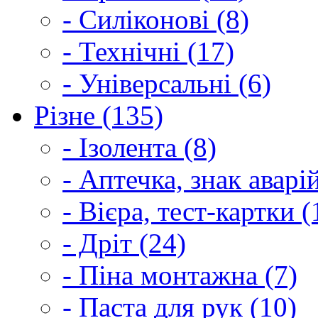
- Силіконові (8)
- Технічні (17)
- Універсальні (6)
Різне (135)
- Ізолента (8)
- Аптечка, знак аварі
- Вієра, тест-картки (
- Дріт (24)
- Піна монтажна (7)
- Паста для рук (10)