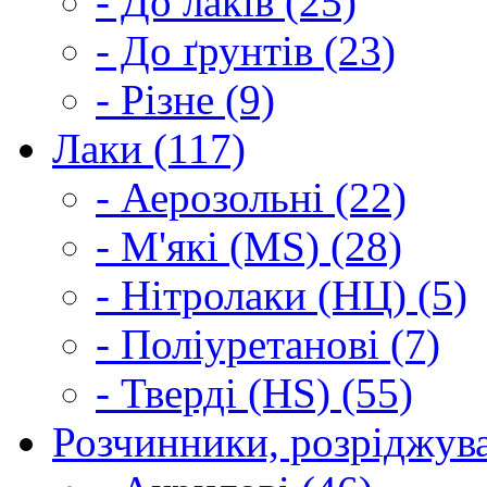
- До лаків (25)
- До ґрунтів (23)
- Різне (9)
Лаки (117)
- Аерозольні (22)
- М'які (MS) (28)
- Нітролаки (НЦ) (5)
- Поліуретанові (7)
- Тверді (HS) (55)
Розчинники, розріджува