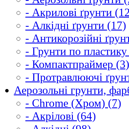
- Акрилові ґрунти (1
- Алкідні ґрунти (17)
- Антикорозійні ґрун
- Грунти по пластику
- Компактпраймер (3
- Протравлюючі ґрунт
Аерозольні грунти, фарб
- Chrome (Хром) (7)
- Акрілові (64)
- Алкідні (98)