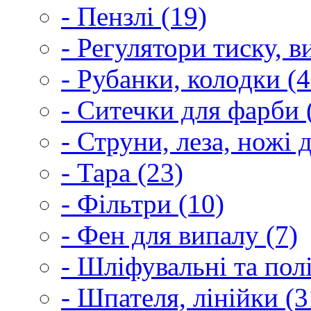
- Пензлі (19)
- Регулятори тиску, 
- Рубанки, колодки (4
- Ситечки для фарби 
- Струни, леза, ножі 
- Тара (23)
- Фільтри (10)
- Фен для випалу (7)
- Шліфувальні та пол
- Шпателя, лінійки (3