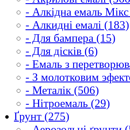
- Алкідна емаль Мікс
- Алкидні емалі (183)
- Для бампера (15)
- Для дісків (6)
- Емаль з перетворюва
- З молотковим эфект
- Металік (506)
- Нітроемаль (29)
Ґрунт (275)
- Аерозольні ґрунти (