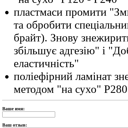
пластмаси промити "Зм
та обробити спеціальни
брайт). Знову знежирит
збільшує адгезію" і "До
еластичність"
поліефірний ламінат зн
методом "на сухо" Р280
Ваше имя:
Ваш отзыв: