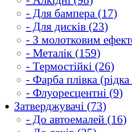
- Для бампера (17)
- Для дисків (23)
- З молотковим ефект
- Металік (159)
- Термостійкі (26)
- Фарба плівка (рідка
- Флуоресцентні (9)
Затверджувачі (73)
- До автоемалей (16)