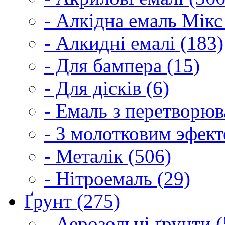
- Алкідна емаль Мікс
- Алкидні емалі (183)
- Для бампера (15)
- Для дісків (6)
- Емаль з перетворюва
- З молотковим эфект
- Металік (506)
- Нітроемаль (29)
Ґрунт (275)
- Аерозольні ґрунти (