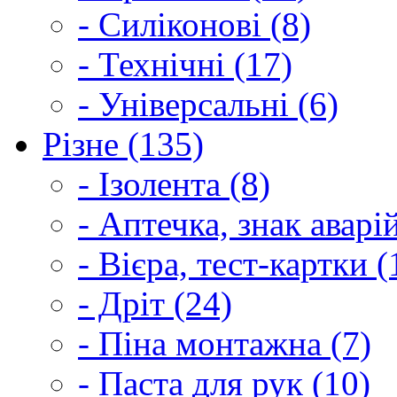
- Силіконові (8)
- Технічні (17)
- Універсальні (6)
Різне (135)
- Ізолента (8)
- Аптечка, знак аварі
- Вієра, тест-картки (
- Дріт (24)
- Піна монтажна (7)
- Паста для рук (10)