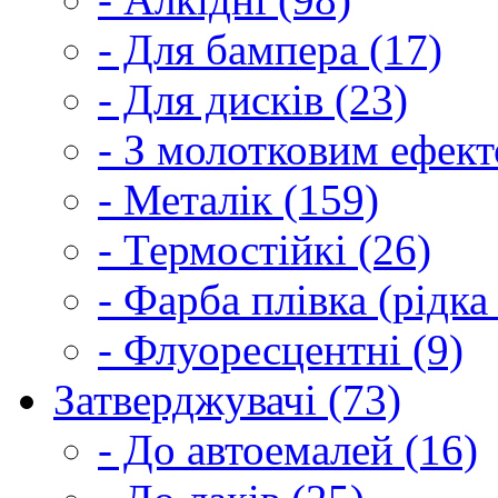
- Для бампера (17)
- Для дисків (23)
- З молотковим ефект
- Металік (159)
- Термостійкі (26)
- Фарба плівка (рідка
- Флуоресцентні (9)
Затверджувачі (73)
- До автоемалей (16)