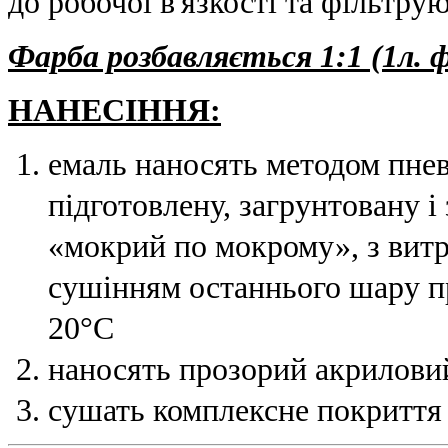
до робочої в'язкості та фільтрую
Фарба розбавляється 1:1 (1л. 
НАНЕСІННЯ:
емаль наносять методом пне
підготовлену, загрунтовану 
«мокрий по мокрому», з вит
сушінням останнього шару п
20°С
наносять прозорий акрилови
сушать комплексне покриття 