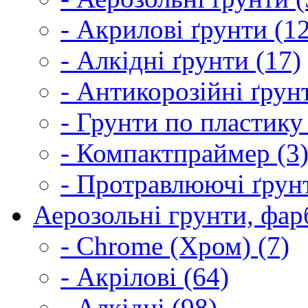
- Акрилові ґрунти (1
- Алкідні ґрунти (17)
- Антикорозійні ґрун
- Грунти по пластику
- Компактпраймер (3
- Протравлюючі ґрунт
Аерозольні грунти, фарб
- Chrome (Хром) (7)
- Акрілові (64)
- Алкідні (98)