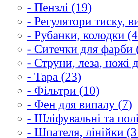
- Пензлі (19)
- Регулятори тиску, 
- Рубанки, колодки (4
- Ситечки для фарби 
- Струни, леза, ножі 
- Тара (23)
- Фільтри (10)
- Фен для випалу (7)
- Шліфувальні та пол
- Шпателя, лінійки (3