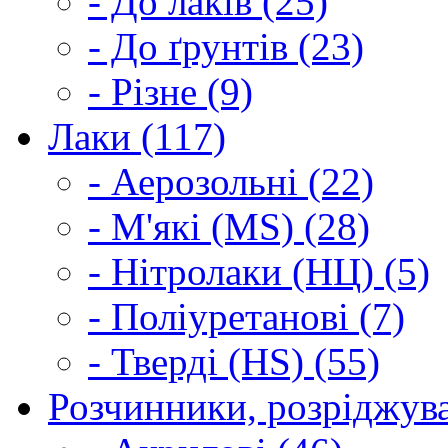
- До лаків (25)
- До ґрунтів (23)
- Різне (9)
Лаки (117)
- Аерозольні (22)
- М'які (MS) (28)
- Нітролаки (НЦ) (5)
- Поліуретанові (7)
- Тверді (HS) (55)
Розчинники, розріджува