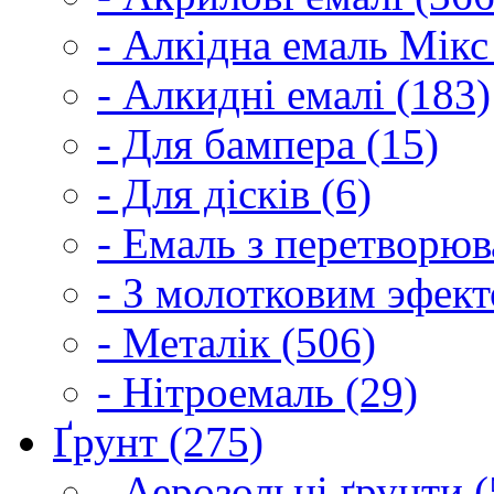
- Алкідна емаль Мікс
- Алкидні емалі (183)
- Для бампера (15)
- Для дісків (6)
- Емаль з перетворюва
- З молотковим эфект
- Металік (506)
- Нітроемаль (29)
Ґрунт (275)
- Аерозольні ґрунти (