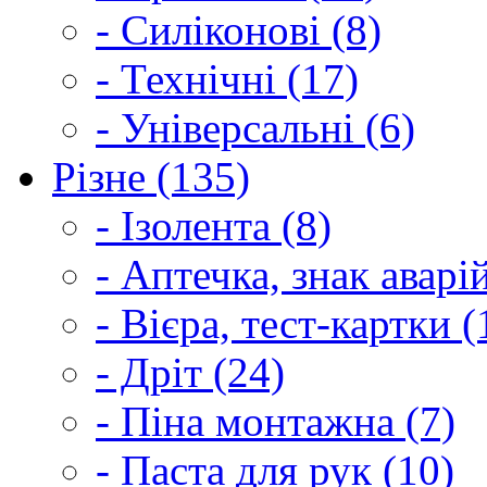
- Силіконові (8)
- Технічні (17)
- Універсальні (6)
Різне (135)
- Ізолента (8)
- Аптечка, знак аварі
- Вієра, тест-картки (
- Дріт (24)
- Піна монтажна (7)
- Паста для рук (10)