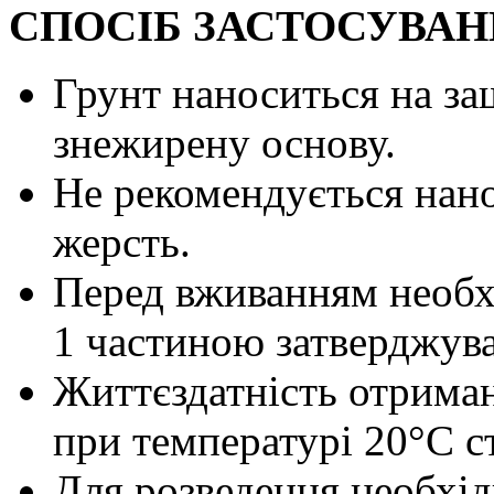
СПОСІБ ЗАСТОСУВАН
Грунт наноситься на за
знежирену основу.
Не рекомендується нано
жерсть.
Перед вживанням необхі
1 частиною затверджува
Життєздатність отриман
при температурі 20°С с
Для розведення необхід