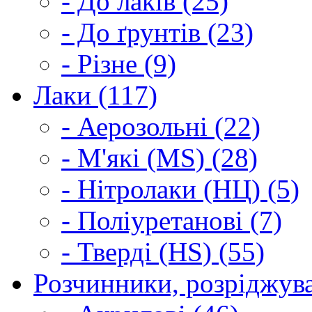
- До лаків (25)
- До ґрунтів (23)
- Різне (9)
Лаки (117)
- Аерозольні (22)
- М'які (MS) (28)
- Нітролаки (НЦ) (5)
- Поліуретанові (7)
- Тверді (HS) (55)
Розчинники, розріджува