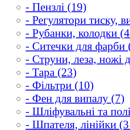
- Пензлі (19)
- Регулятори тиску, 
- Рубанки, колодки (4
- Ситечки для фарби 
- Струни, леза, ножі 
- Тара (23)
- Фільтри (10)
- Фен для випалу (7)
- Шліфувальні та пол
- Шпателя, лінійки (3