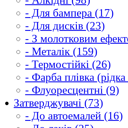
- Для бампера (17)
- Для дисків (23)
- З молотковим ефект
- Металік (159)
- Термостійкі (26)
- Фарба плівка (рідка
- Флуоресцентні (9)
Затверджувачі (73)
- До автоемалей (16)