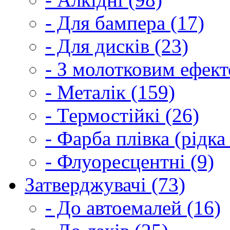
- Для бампера (17)
- Для дисків (23)
- З молотковим ефект
- Металік (159)
- Термостійкі (26)
- Фарба плівка (рідка
- Флуоресцентні (9)
Затверджувачі (73)
- До автоемалей (16)