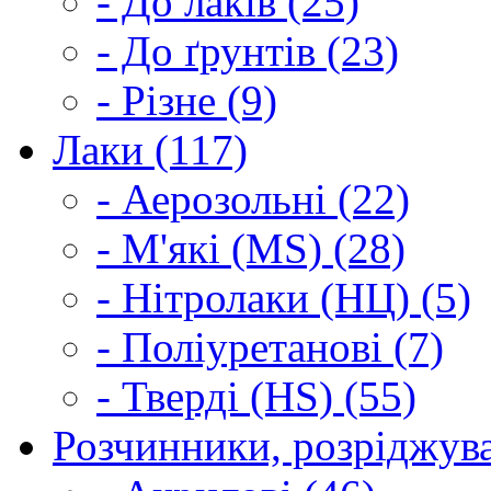
- До лаків (25)
- До ґрунтів (23)
- Різне (9)
Лаки (117)
- Аерозольні (22)
- М'які (MS) (28)
- Нітролаки (НЦ) (5)
- Поліуретанові (7)
- Тверді (HS) (55)
Розчинники, розріджува