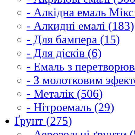
- Алкідна емаль Мікс
- Алкидні емалі (183)
- Для бампера (15)
- Для дісків (6)
- Емаль з перетворюва
- З молотковим эфект
- Металік (506)
- Нітроемаль (29)
Ґрунт (275)
- Аерозольні ґрунти (