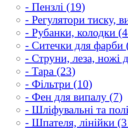
- Пензлі (19)
- Регулятори тиску, 
- Рубанки, колодки (4
- Ситечки для фарби 
- Струни, леза, ножі 
- Тара (23)
- Фільтри (10)
- Фен для випалу (7)
- Шліфувальні та пол
- Шпателя, лінійки (3