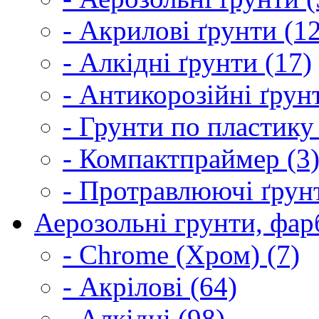
- Акрилові ґрунти (1
- Алкідні ґрунти (17)
- Антикорозійні ґрун
- Грунти по пластику
- Компактпраймер (3
- Протравлюючі ґрунт
Аерозольні грунти, фарб
- Chrome (Хром) (7)
- Акрілові (64)
- Алкідні (98)