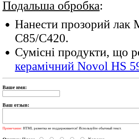
Подальша обробка
:
Нанести прозорий лак M
С85/С420.
Сумісні продукти, що 
керамічний Novol НS 59
Ваше имя:
Ваш отзыв:
Примечание:
HTML разметка не поддерживается! Используйте обычный текст.