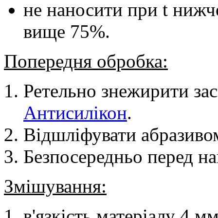
не наносити при t нижч
вище 75%.
Попередня обробка:
Ретельно знежирити зас
Антисилікон
.
Відшліфувати абразиво
Безпосередньо перед н
Змішування:
в'язкість матеріалу 4 м