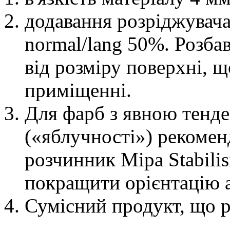
додавання розріджувач
normal/lang 50%. Розба
від розміру поверхні, щ
приміщенні.
Для фарб з явною тенд
(«яблучності») рекомен
розчинник Mipa Stabili
покращити орієнтацію 
Сумісний продукт, що 