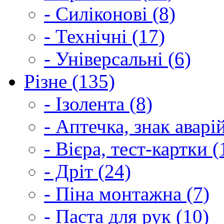
- Силіконові (8)
- Технічні (17)
- Універсальні (6)
Різне (135)
- Ізолента (8)
- Аптечка, знак аварі
- Вієра, тест-картки (
- Дріт (24)
- Піна монтажна (7)
- Паста для рук (10)