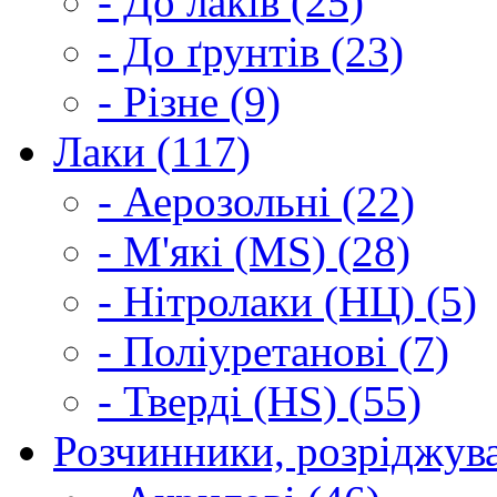
- До лаків (25)
- До ґрунтів (23)
- Різне (9)
Лаки (117)
- Аерозольні (22)
- М'які (MS) (28)
- Нітролаки (НЦ) (5)
- Поліуретанові (7)
- Тверді (HS) (55)
Розчинники, розріджува