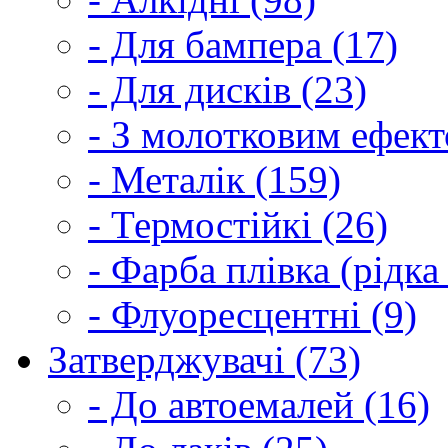
- Для бампера (17)
- Для дисків (23)
- З молотковим ефект
- Металік (159)
- Термостійкі (26)
- Фарба плівка (рідка
- Флуоресцентні (9)
Затверджувачі (73)
- До автоемалей (16)