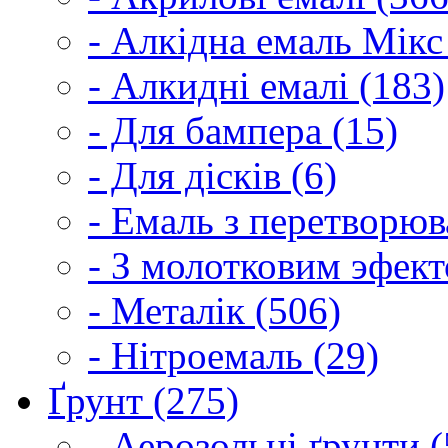
- Алкідна емаль Мікс
- Алкидні емалі (183)
- Для бампера (15)
- Для дісків (6)
- Емаль з перетворюва
- З молотковим эфект
- Металік (506)
- Нітроемаль (29)
Ґрунт (275)
- Аерозольні ґрунти (