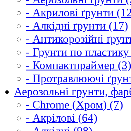
- Акрилові ґрунти (1
- Алкідні ґрунти (17)
- Антикорозійні ґрун
- Грунти по пластику
- Компактпраймер (3
- Протравлюючі ґрунт
Аерозольні грунти, фарб
- Chrome (Хром) (7)
- Акрілові (64)
- Алкідні (98)