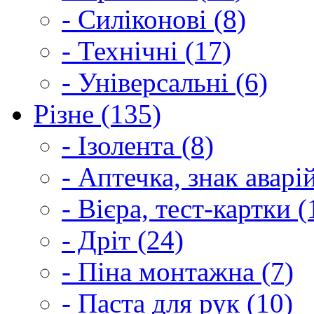
- Силіконові (8)
- Технічні (17)
- Універсальні (6)
Різне (135)
- Ізолента (8)
- Аптечка, знак аварі
- Вієра, тест-картки (
- Дріт (24)
- Піна монтажна (7)
- Паста для рук (10)