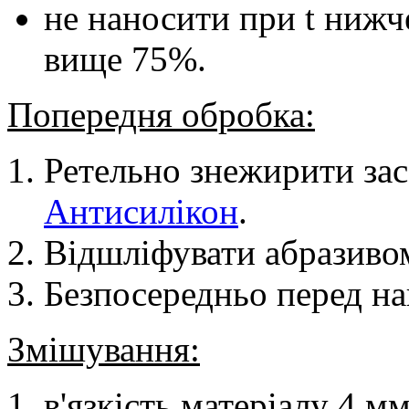
не наносити при t нижч
вище 75%.
Попередня обробка:
Ретельно знежирити зас
Антисилікон
.
Відшліфувати абразиво
Безпосередньо перед н
Змішування:
в'язкість матеріалу 4 м