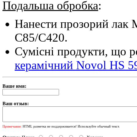
Подальша обробка
:
Нанести прозорий лак M
С85/С420.
Сумісні продукти, що 
керамічний Novol НS 59
Ваше имя:
Ваш отзыв:
Примечание:
HTML разметка не поддерживается! Используйте обычный текст.