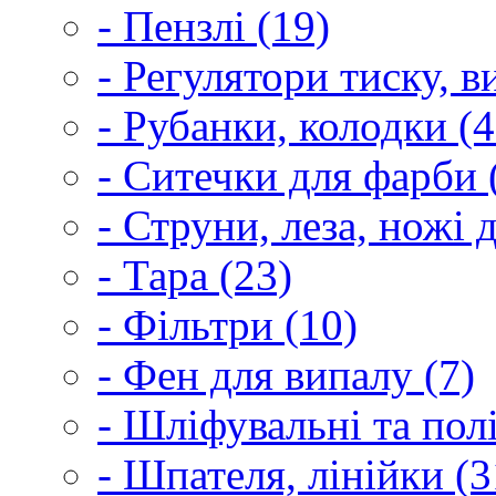
- Пензлі (19)
- Регулятори тиску, 
- Рубанки, колодки (4
- Ситечки для фарби 
- Струни, леза, ножі 
- Тара (23)
- Фільтри (10)
- Фен для випалу (7)
- Шліфувальні та пол
- Шпателя, лінійки (3