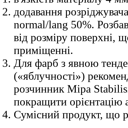
додавання розріджувач
normal/lang 50%. Розба
від розміру поверхні, щ
приміщенні.
Для фарб з явною тенд
(«яблучності») рекомен
розчинник Mipa Stabili
покращити орієнтацію 
Сумісний продукт, що 