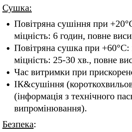
Сушка:
Повітряна сушіння при +20°С
міцність: 6 годин, повне виси
Повітряна сушка при +60°С: 
міцність: 25-30 хв., повне в
Час витримки при прискорено
ІК&сушіння (короткохвильов
(інформація з технічного па
випромінювання).
Безпека
: