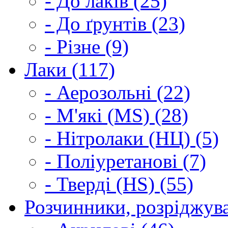
- До лаків (25)
- До ґрунтів (23)
- Різне (9)
Лаки (117)
- Аерозольні (22)
- М'які (MS) (28)
- Нітролаки (НЦ) (5)
- Поліуретанові (7)
- Тверді (HS) (55)
Розчинники, розріджува