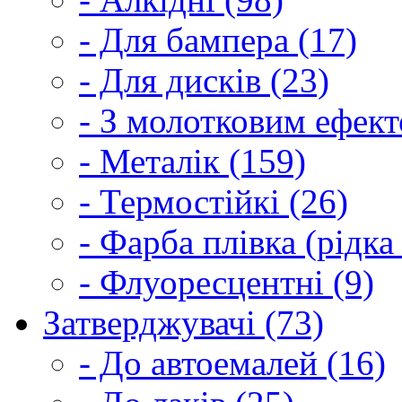
- Для бампера (17)
- Для дисків (23)
- З молотковим ефект
- Металік (159)
- Термостійкі (26)
- Фарба плівка (рідка
- Флуоресцентні (9)
Затверджувачі (73)
- До автоемалей (16)