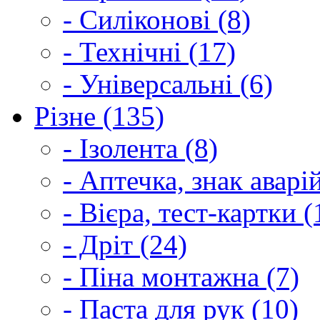
- Силіконові (8)
- Технічні (17)
- Універсальні (6)
Різне (135)
- Ізолента (8)
- Аптечка, знак аварі
- Вієра, тест-картки (
- Дріт (24)
- Піна монтажна (7)
- Паста для рук (10)