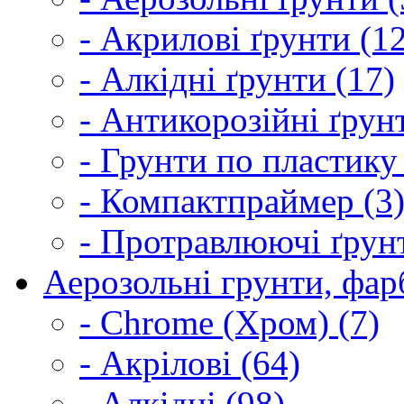
- Акрилові ґрунти (1
- Алкідні ґрунти (17)
- Антикорозійні ґрун
- Грунти по пластику
- Компактпраймер (3
- Протравлюючі ґрунт
Аерозольні грунти, фарб
- Chrome (Хром) (7)
- Акрілові (64)
- Алкідні (98)