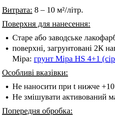
Витрата:
8 – 10 м²/літр.
Поверхня для нанесення:
Старе або заводське лакофар
поверхні, загрунтовані 2К 
Mipa:
грунт Mipa HS 4+1 (сі
Особливі вказівки:
Не наносити при t нижче +10
Не змішувати активований ма
Попередня обробка: