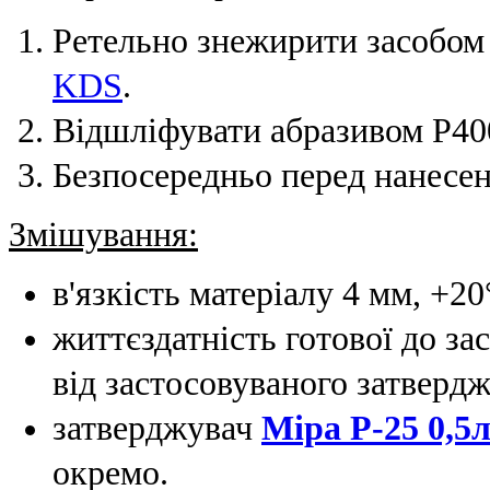
Ретельно знежирити засобом 
KDS
.
Відшліфувати абразивом Р40
Безпосередньо перед нанесе
Змішування:
в'язкість матеріалу 4 мм, +2
життєздатність готової до за
від застосовуваного затвердж
затверджувач
Mipa Р-25 0,5
окремо.