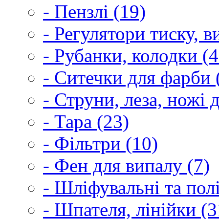
- Пензлі (19)
- Регулятори тиску, 
- Рубанки, колодки (4
- Ситечки для фарби 
- Струни, леза, ножі 
- Тара (23)
- Фільтри (10)
- Фен для випалу (7)
- Шліфувальні та пол
- Шпателя, лінійки (3