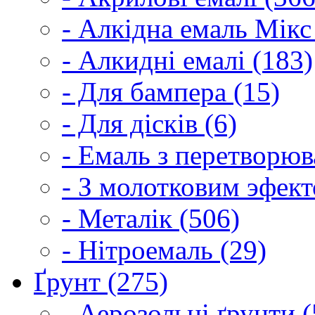
- Алкідна емаль Мікс
- Алкидні емалі (183)
- Для бампера (15)
- Для дісків (6)
- Емаль з перетворюва
- З молотковим эфект
- Металік (506)
- Нітроемаль (29)
Ґрунт (275)
- Аерозольні ґрунти (