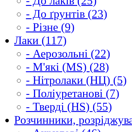
- До лаків (25)
- До ґрунтів (23)
- Різне (9)
Лаки (117)
- Аерозольні (22)
- М'які (MS) (28)
- Нітролаки (НЦ) (5)
- Поліуретанові (7)
- Тверді (HS) (55)
Розчинники, розріджува