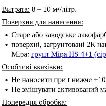
Витрата:
8 – 10 м²/літр.
Поверхня для нанесення:
Старе або заводське лакофар
поверхні, загрунтовані 2К 
Mipa:
грунт Mipa HS 4+1 (сі
Особливі вказівки:
Не наносити при t нижче +10
Не змішувати активований ма
Попередня обробка: