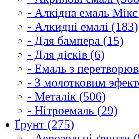
- Алкідна емаль Мікс
- Алкидні емалі (183)
- Для бампера (15)
- Для дісків (6)
- Емаль з перетворюва
- З молотковим эфект
- Металік (506)
- Нітроемаль (29)
Ґрунт (275)
- Аерозольні ґрунти (