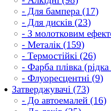
- Для бампера (17)
- Для дисків (23)
- З молотковим ефект
- Металік (159)
- Термостійкі (26)
- Фарба плівка (рідка
- Флуоресцентні (9)
Затверджувачі (73)
- До автоемалей (16)