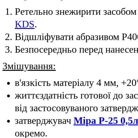
Ретельно знежирити засобом 
KDS
.
Відшліфувати абразивом Р40
Безпосередньо перед нанесе
Змішування:
в'язкість матеріалу 4 мм, +2
життєздатність готової до за
від застосовуваного затвердж
затверджувач
Mipa Р-25 0,5
окремо.