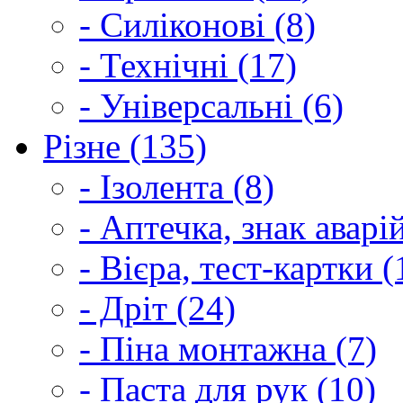
- Силіконові (8)
- Технічні (17)
- Універсальні (6)
Різне (135)
- Ізолента (8)
- Аптечка, знак аварі
- Вієра, тест-картки (
- Дріт (24)
- Піна монтажна (7)
- Паста для рук (10)