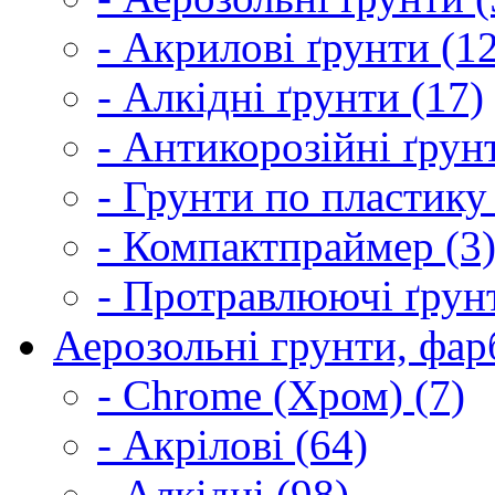
- Акрилові ґрунти (1
- Алкідні ґрунти (17)
- Антикорозійні ґрун
- Грунти по пластику
- Компактпраймер (3
- Протравлюючі ґрунт
Аерозольні грунти, фарб
- Chrome (Хром) (7)
- Акрілові (64)
- Алкідні (98)