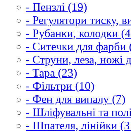
- Пензлі (19)
- Регулятори тиску, 
- Рубанки, колодки (4
- Ситечки для фарби 
- Струни, леза, ножі 
- Тара (23)
- Фільтри (10)
- Фен для випалу (7)
- Шліфувальні та пол
- Шпателя, лінійки (3