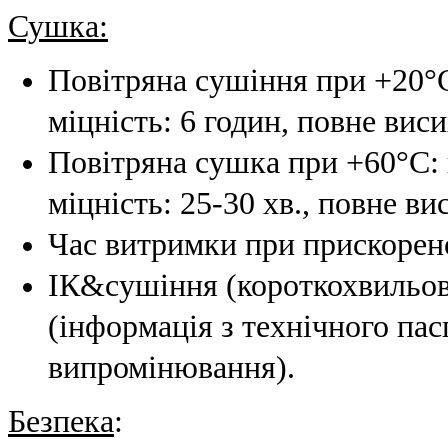
Сушка:
Повітряна сушіння при +20°С
міцність: 6 годин, повне виси
Повітряна сушка при +60°С: 
міцність: 25-30 хв., повне в
Час витримки при прискорено
ІК&сушіння (короткохвильов
(інформація з технічного па
випромінювання).
Безпека
: