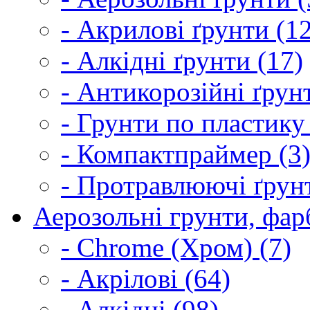
- Акрилові ґрунти (1
- Алкідні ґрунти (17)
- Антикорозійні ґрун
- Грунти по пластику
- Компактпраймер (3
- Протравлюючі ґрунт
Аерозольні грунти, фарб
- Chrome (Хром) (7)
- Акрілові (64)
- Алкідні (98)