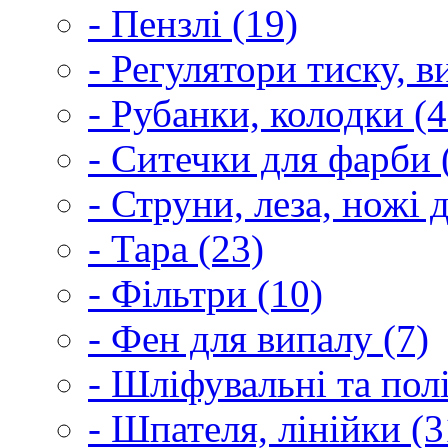
- Пензлі (19)
- Регулятори тиску, 
- Рубанки, колодки (4
- Ситечки для фарби 
- Струни, леза, ножі 
- Тара (23)
- Фільтри (10)
- Фен для випалу (7)
- Шліфувальні та пол
- Шпателя, лінійки (3