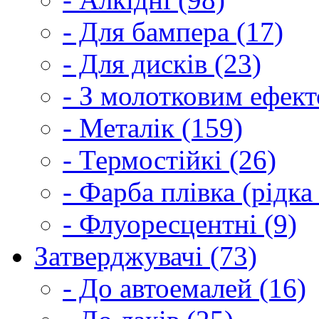
- Для бампера (17)
- Для дисків (23)
- З молотковим ефект
- Металік (159)
- Термостійкі (26)
- Фарба плівка (рідка
- Флуоресцентні (9)
Затверджувачі (73)
- До автоемалей (16)