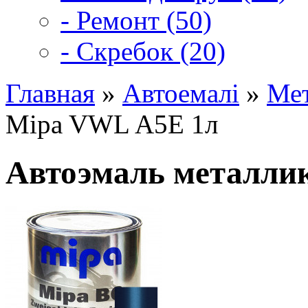
- Ремонт (50)
- Скребок (20)
Главная
»
Автоемалі
»
Мет
Mipa VWL A5E 1л
Автоэмаль металли