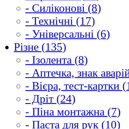
- Силіконові (8)
- Технічні (17)
- Універсальні (6)
Різне (135)
- Ізолента (8)
- Аптечка, знак аварі
- Вієра, тест-картки (
- Дріт (24)
- Піна монтажна (7)
- Паста для рук (10)