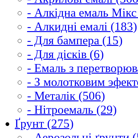
- Алкідна емаль Мікс
- Алкидні емалі (183)
- Для бампера (15)
- Для дісків (6)
- Емаль з перетворюва
- З молотковим эфект
- Металік (506)
- Нітроемаль (29)
Ґрунт (275)
- Аерозольні ґрунти (