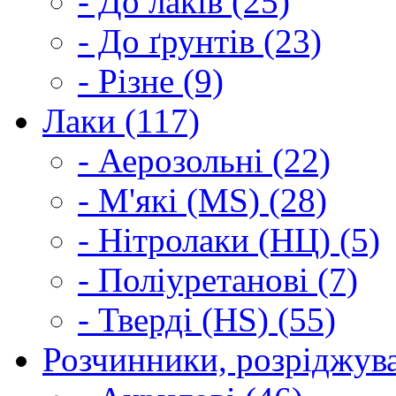
- До лаків (25)
- До ґрунтів (23)
- Різне (9)
Лаки (117)
- Аерозольні (22)
- М'які (MS) (28)
- Нітролаки (НЦ) (5)
- Поліуретанові (7)
- Тверді (HS) (55)
Розчинники, розріджува