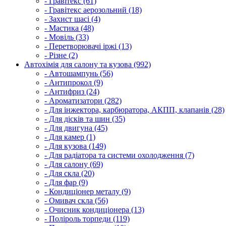
- Гравітекс (61)
- Гравітекс аерозольний (18)
- Захист шасі (4)
- Мастика (48)
- Мовіль (33)
- Перетворювачі іржі (13)
- Різне (2)
Автохімія для салону та кузова (992)
- Автошампунь (56)
- Антипрокол (9)
- Антифриз (24)
- Ароматизатори (282)
- Для інжектора, карбюратора, АКПП, клапанів (28)
- Для дісків та шин (35)
- Для двигуна (45)
- Для камер (1)
- Для кузова (149)
- Для радіатора та системи охолодження (7)
- Для салону (69)
- Для скла (20)
- Для фар (9)
- Кондиціонер металу (9)
- Омивач скла (56)
- Очисник кондиціонера (13)
- Поліроль торпеди (119)