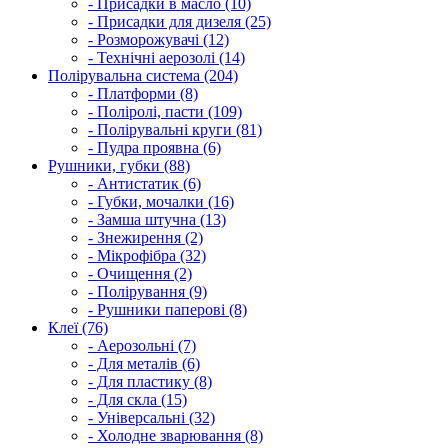
- Присадки в масло (10)
- Присадки для дизеля (25)
- Розморожувачі (12)
- Технічні аерозолі (14)
Полірувальна система (204)
- Платформи (8)
- Поліролі, пасти (109)
- Полірувальні круги (81)
- Пудра проявна (6)
Рушники, губки (88)
- Антистатик (6)
- Губки, мочалки (16)
- Замша штучна (13)
- Знежирення (2)
- Мікрофібра (32)
- Очищення (2)
- Полірування (9)
- Рушники паперові (8)
Клеї (76)
- Аерозольні (7)
- Для металів (6)
- Для пластику (8)
- Для скла (15)
- Універсальні (32)
- Холодне зварювання (8)