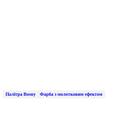
Палітра Bosny
Фарба з молотковим ефектом