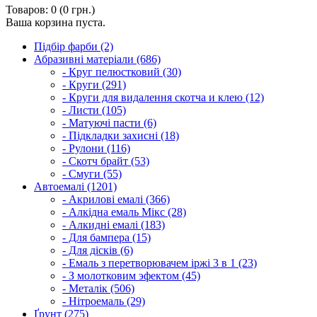
Товаров: 0 (0 грн.)
Ваша корзина пуста.
Підбір фарби (2)
Абразивні матеріали (686)
- Круг пелюстковий (30)
- Круги (291)
- Круги для видалення скотча и клею (12)
- Листи (105)
- Матуючі пасти (6)
- Підкладки захисні (18)
- Рулони (116)
- Скотч брайт (53)
- Смуги (55)
Автоемалі (1201)
- Акрилові емалі (366)
- Алкідна емаль Мікс (28)
- Алкидні емалі (183)
- Для бампера (15)
- Для дісків (6)
- Емаль з перетворювачем іржі 3 в 1 (23)
- З молотковим эфектом (45)
- Металік (506)
- Нітроемаль (29)
Ґрунт (275)