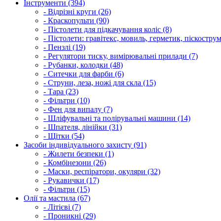
Інструменти (394)
- Відрізні круги (26)
- Краскопульти (90)
- Пістолети для підкачування коліс (8)
- Пістолети: гравітекс, мовиль, герметик, піскострум
- Пензлі (19)
- Регулятори тиску, вимірювальні прилади (7)
- Рубанки, колодки (48)
- Ситечки для фарби (6)
- Струни, леза, ножі для скла (15)
- Тара (23)
- Фільтри (10)
- Фен для випалу (7)
- Шліфувальні та полірувальні машини (14)
- Шпателя, лінійки (31)
- Щітки (54)
Засоби індивідуального захисту (91)
- Жилети безпеки (1)
- Комбінезони (26)
- Маски, респіратори, окуляри (32)
- Рукавички (17)
- Фільтри (15)
Олії та мастила (67)
- Літієві (7)
- Проникні (29)