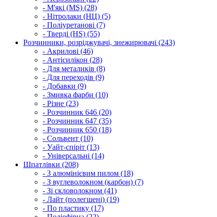
- М'які (MS) (28)
- Нітролаки (НЦ) (5)
- Поліуретанові (7)
- Тверді (HS) (55)
Розчинники, розріджувачі, знежирювачі (243)
- Акрилові (46)
- Антісилікон (28)
- Для металиків (8)
- Для переходів (9)
- Добавки (9)
- Змивка фарби (10)
- Різне (23)
- Розчинник 646 (20)
- Розчинник 647 (35)
- Розчинник 650 (18)
- Сольвент (10)
- Уайт-спіріт (13)
- Універсальні (14)
Шпатлівки (208)
- З алюмінієвим пилом (18)
- З вуглеволокном (карбон) (7)
- Зі скловолокном (41)
- Лайт (полегшені) (19)
- По пластику (17)
- Поліефірна (22)