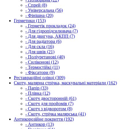
- Спрей (8)
- Універсальна (56)
- Фінішна (20)
Герметики (153)
- Герметік прокладок (24)
- Для гідропідсилювача (7)
- Для двигуна, АКПП (7)
- Для радіатора (6)
- Для скла (16)
- Для швів (21)
- Поліуретанові (40)
- Силіконові (12)
- Термостійкі (11)
- Фіксатори (9)
Реставраційні олівці (309)
Скотч, малярна стрічка, маскувальні матеріали (162)
- Папір (33)
- Плівка (12)
- Скотч двосторонній (61)
- Скотч для пройомів (7)
- Скотч з відворотом (8)
- Скотч, стрічка малярська (41)
Антикорозійне покриття (192)
- Антикор (13)