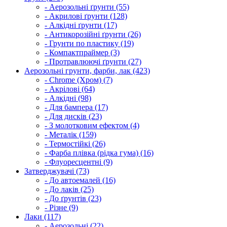
- Аерозольні ґрунти (55)
- Акрилові ґрунти (128)
- Алкідні ґрунти (17)
- Антикорозійні ґрунти (26)
- Грунти по пластику (19)
- Компактпраймер (3)
- Протравлюючі ґрунти (27)
Аерозольні грунти, фарби, лак (423)
- Chrome (Хром) (7)
- Акрілові (64)
- Алкідні (98)
- Для бампера (17)
- Для дисків (23)
- З молотковим ефектом (4)
- Металік (159)
- Термостійкі (26)
- Фарба плівка (рідка гума) (16)
- Флуоресцентні (9)
Затверджувачі (73)
- До автоемалей (16)
- До лаків (25)
- До ґрунтів (23)
- Різне (9)
Лаки (117)
- Аерозольні (22)