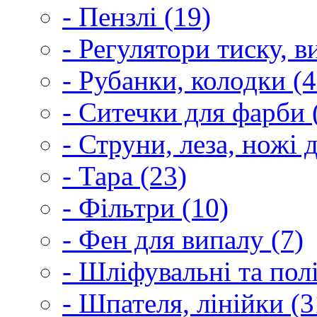
- Пензлі (19)
- Регулятори тиску, 
- Рубанки, колодки (4
- Ситечки для фарби 
- Струни, леза, ножі 
- Тара (23)
- Фільтри (10)
- Фен для випалу (7)
- Шліфувальні та пол
- Шпателя, лінійки (3