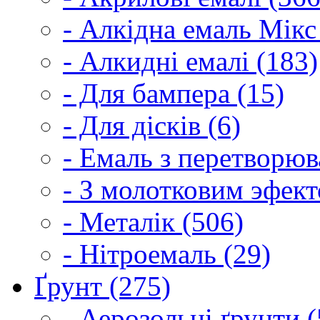
- Алкідна емаль Мікс
- Алкидні емалі (183)
- Для бампера (15)
- Для дісків (6)
- Емаль з перетворюва
- З молотковим эфект
- Металік (506)
- Нітроемаль (29)
Ґрунт (275)
- Аерозольні ґрунти (