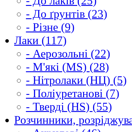
- До лаків (25)
- До ґрунтів (23)
- Різне (9)
Лаки (117)
- Аерозольні (22)
- М'які (MS) (28)
- Нітролаки (НЦ) (5)
- Поліуретанові (7)
- Тверді (HS) (55)
Розчинники, розріджува