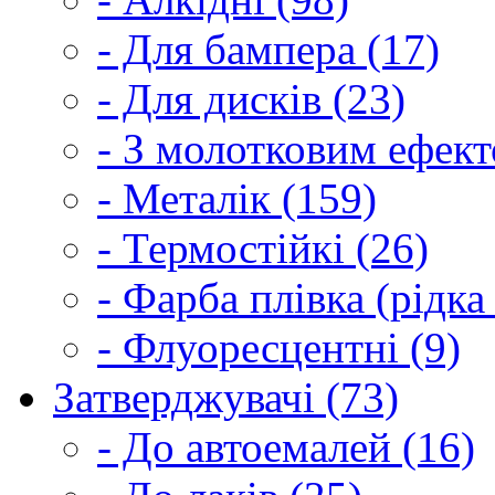
- Для бампера (17)
- Для дисків (23)
- З молотковим ефект
- Металік (159)
- Термостійкі (26)
- Фарба плівка (рідка
- Флуоресцентні (9)
Затверджувачі (73)
- До автоемалей (16)