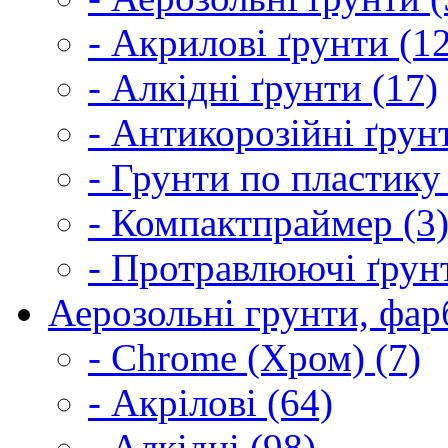
- Акрилові ґрунти (1
- Алкідні ґрунти (17)
- Антикорозійні ґрун
- Грунти по пластику
- Компактпраймер (3
- Протравлюючі ґрунт
Аерозольні грунти, фарб
- Chrome (Хром) (7)
- Акрілові (64)
- Алкідні (98)