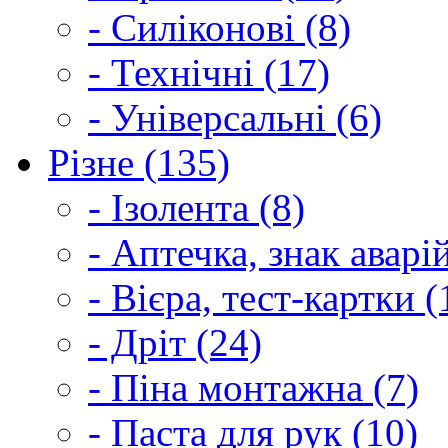
- Силіконові (8)
- Технічні (17)
- Універсальні (6)
Різне (135)
- Ізолента (8)
- Аптечка, знак аварі
- Вієра, тест-картки (
- Дріт (24)
- Піна монтажна (7)
- Паста для рук (10)