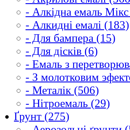
- Алкідна емаль Мікс
- Алкидні емалі (183)
- Для бампера (15)
- Для дісків (6)
- Емаль з перетворюва
- З молотковим эфект
- Металік (506)
- Нітроемаль (29)
Ґрунт (275)
- Аерозольні ґрунти (