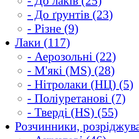
- До лаків (25)
- До ґрунтів (23)
- Різне (9)
Лаки (117)
- Аерозольні (22)
- М'які (MS) (28)
- Нітролаки (НЦ) (5)
- Поліуретанові (7)
- Тверді (HS) (55)
Розчинники, розріджува