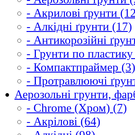
- Акрилові ґрунти (1
- Алкідні ґрунти (17)
- Антикорозійні ґрун
- Грунти по пластику
- Компактпраймер (3
- Протравлюючі ґрунт
Аерозольні грунти, фарб
- Chrome (Хром) (7)
- Акрілові (64)
- Алкідні (98)