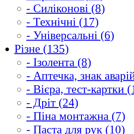
- Силіконові (8)
- Технічні (17)
- Універсальні (6)
Різне (135)
- Ізолента (8)
- Аптечка, знак аварі
- Вієра, тест-картки (
- Дріт (24)
- Піна монтажна (7)
- Паста для рук (10)