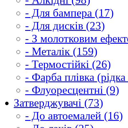
- Для бампера (17)
- Для дисків (23)
- З молотковим ефект
- Металік (159)
- Термостійкі (26)
- Фарба плівка (рідка
- Флуоресцентні (9)
Затверджувачі (73)
- До автоемалей (16)