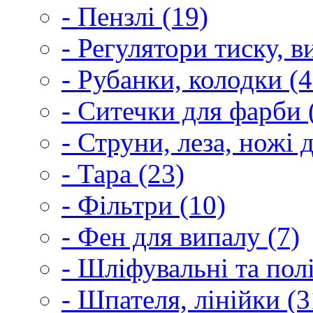
- Пензлі (19)
- Регулятори тиску, 
- Рубанки, колодки (4
- Ситечки для фарби 
- Струни, леза, ножі 
- Тара (23)
- Фільтри (10)
- Фен для випалу (7)
- Шліфувальні та пол
- Шпателя, лінійки (3