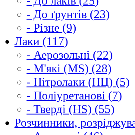
- До лаків (25)
- До ґрунтів (23)
- Різне (9)
Лаки (117)
- Аерозольні (22)
- М'які (MS) (28)
- Нітролаки (НЦ) (5)
- Поліуретанові (7)
- Тверді (HS) (55)
Розчинники, розріджува