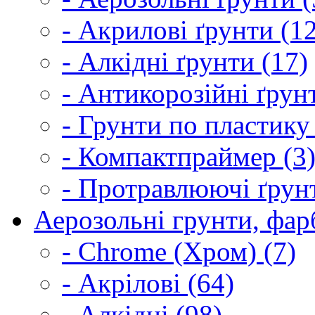
- Акрилові ґрунти (1
- Алкідні ґрунти (17)
- Антикорозійні ґрун
- Грунти по пластику
- Компактпраймер (3
- Протравлюючі ґрунт
Аерозольні грунти, фарб
- Chrome (Хром) (7)
- Акрілові (64)
- Алкідні (98)