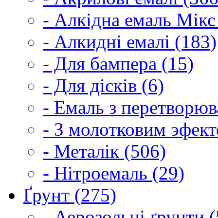
- Алкідна емаль Мікс
- Алкидні емалі (183)
- Для бампера (15)
- Для дісків (6)
- Емаль з перетворюва
- З молотковим эфект
- Металік (506)
- Нітроемаль (29)
Ґрунт (275)
- Аерозольні ґрунти (