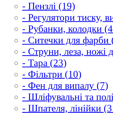
- Пензлі (19)
- Регулятори тиску, 
- Рубанки, колодки (4
- Ситечки для фарби 
- Струни, леза, ножі 
- Тара (23)
- Фільтри (10)
- Фен для випалу (7)
- Шліфувальні та пол
- Шпателя, лінійки (3