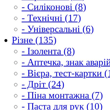
- Силіконові (8)
- Технічні (17)
- Універсальні (6)
Різне (135)
- Ізолента (8)
- Аптечка, знак аварі
- Вієра, тест-картки (
- Дріт (24)
- Піна монтажна (7)
- Паста для рук (10)