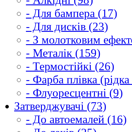
- Для бампера (17)
- Для дисків (23)
- З молотковим ефект
- Металік (159)
- Термостійкі (26)
- Фарба плівка (рідка
- Флуоресцентні (9)
Затверджувачі (73)
- До автоемалей (16)