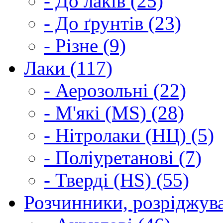
- До лаків (25)
- До ґрунтів (23)
- Різне (9)
Лаки (117)
- Аерозольні (22)
- М'які (MS) (28)
- Нітролаки (НЦ) (5)
- Поліуретанові (7)
- Тверді (HS) (55)
Розчинники, розріджува