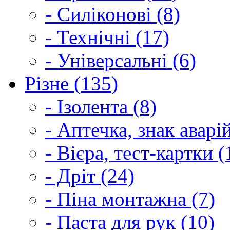
- Силіконові (8)
- Технічні (17)
- Універсальні (6)
Різне (135)
- Ізолента (8)
- Аптечка, знак аварі
- Вієра, тест-картки (
- Дріт (24)
- Піна монтажна (7)
- Паста для рук (10)