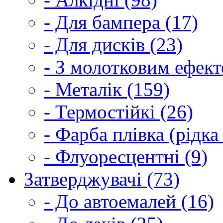
- Для бампера (17)
- Для дисків (23)
- З молотковим ефект
- Металік (159)
- Термостійкі (26)
- Фарба плівка (рідка
- Флуоресцентні (9)
Затверджувачі (73)
- До автоемалей (16)