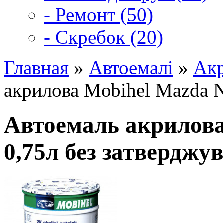
- Ремонт (50)
- Скребок (20)
Главная
»
Автоемалі
»
Акр
акрилова Mobihel Mazda N
Автоемаль акрилов
0,75л без затверджу