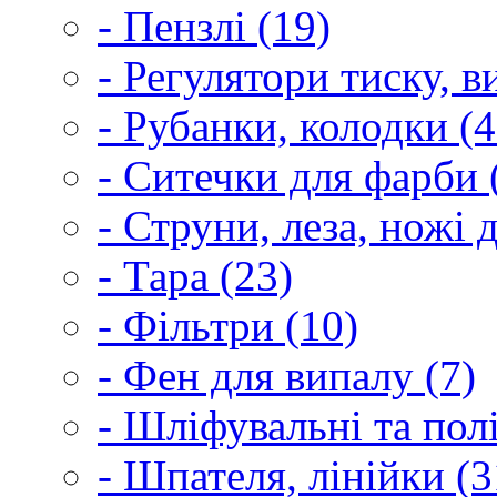
- Пензлі (19)
- Регулятори тиску, 
- Рубанки, колодки (4
- Ситечки для фарби 
- Струни, леза, ножі 
- Тара (23)
- Фільтри (10)
- Фен для випалу (7)
- Шліфувальні та пол
- Шпателя, лінійки (3