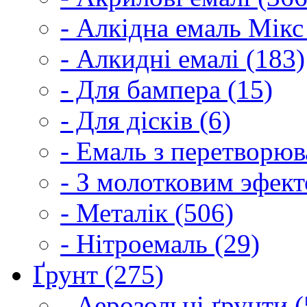
- Алкідна емаль Мікс
- Алкидні емалі (183)
- Для бампера (15)
- Для дісків (6)
- Емаль з перетворюва
- З молотковим эфект
- Металік (506)
- Нітроемаль (29)
Ґрунт (275)
- Аерозольні ґрунти (