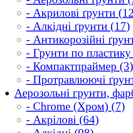
- Акрилові ґрунти (1
- Алкідні ґрунти (17)
- Антикорозійні ґрун
- Грунти по пластику
- Компактпраймер (3
- Протравлюючі ґрунт
Аерозольні грунти, фарб
- Chrome (Хром) (7)
- Акрілові (64)
- Алкідні (98)