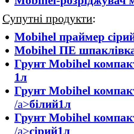
Mobihel-розріджувач 
Супутні продукти
:
Mobihel праймер сіри
Mobihel ПЕ шпаклівк
Грунт Mobihel компак
1л
Грунт Mobihel компа
/a>
білий
1л
Грунт Mobihel компа
/a>
сірий
1л