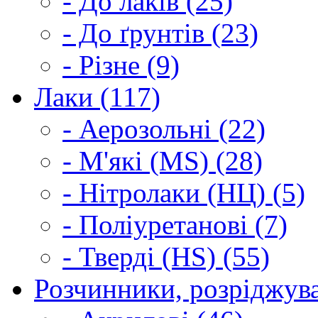
- До лаків (25)
- До ґрунтів (23)
- Різне (9)
Лаки (117)
- Аерозольні (22)
- М'які (MS) (28)
- Нітролаки (НЦ) (5)
- Поліуретанові (7)
- Тверді (HS) (55)
Розчинники, розріджува