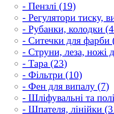
- Пензлі (19)
- Регулятори тиску, 
- Рубанки, колодки (4
- Ситечки для фарби 
- Струни, леза, ножі 
- Тара (23)
- Фільтри (10)
- Фен для випалу (7)
- Шліфувальні та пол
- Шпателя, лінійки (3