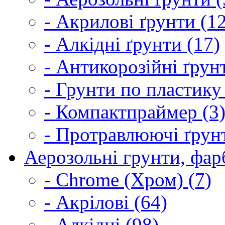
- Акрилові ґрунти (1
- Алкідні ґрунти (17)
- Антикорозійні ґрун
- Грунти по пластику
- Компактпраймер (3
- Протравлюючі ґрунт
Аерозольні грунти, фарб
- Chrome (Хром) (7)
- Акрілові (64)
- Алкідні (98)