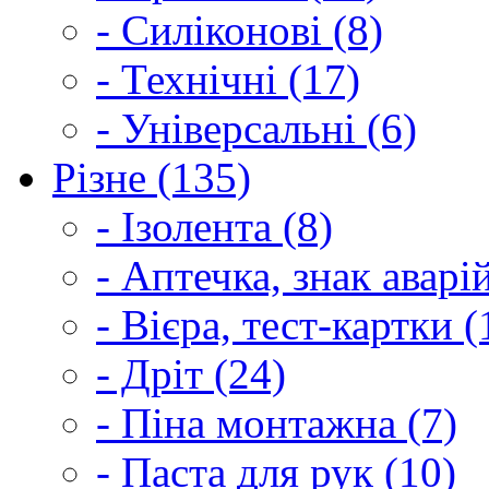
- Силіконові (8)
- Технічні (17)
- Універсальні (6)
Різне (135)
- Ізолента (8)
- Аптечка, знак аварі
- Вієра, тест-картки (
- Дріт (24)
- Піна монтажна (7)
- Паста для рук (10)