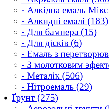
- Алкідна емаль Мікс
- Алкидні емалі (183)
- Для бампера (15)
- Для дісків (6)
- Емаль з перетворюва
- З молотковим эфект
- Металік (506)
- Нітроемаль (29)
Ґрунт (275)
- Аерозольні ґрунти (