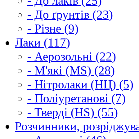
- До лаків (25)
- До ґрунтів (23)
- Різне (9)
Лаки (117)
- Аерозольні (22)
- М'які (MS) (28)
- Нітролаки (НЦ) (5)
- Поліуретанові (7)
- Тверді (HS) (55)
Розчинники, розріджува