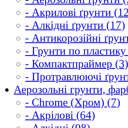
- Акрилові ґрунти (1
- Алкідні ґрунти (17)
- Антикорозійні ґрун
- Грунти по пластику
- Компактпраймер (3
- Протравлюючі ґрунт
Аерозольні грунти, фарб
- Chrome (Хром) (7)
- Акрілові (64)
- Алкідні (98)