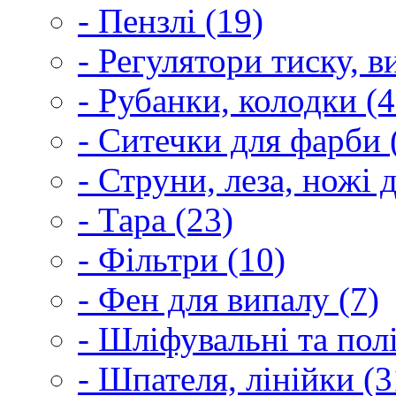
- Пензлі (19)
- Регулятори тиску, 
- Рубанки, колодки (4
- Ситечки для фарби 
- Струни, леза, ножі 
- Тара (23)
- Фільтри (10)
- Фен для випалу (7)
- Шліфувальні та пол
- Шпателя, лінійки (3