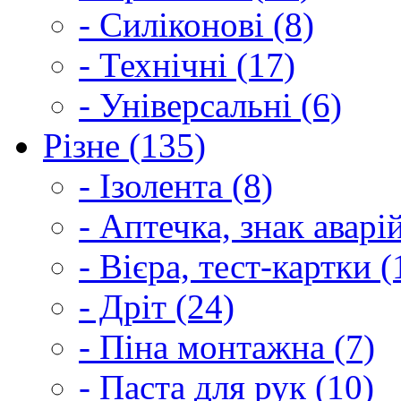
- Силіконові (8)
- Технічні (17)
- Універсальні (6)
Різне (135)
- Ізолента (8)
- Аптечка, знак аварі
- Вієра, тест-картки (
- Дріт (24)
- Піна монтажна (7)
- Паста для рук (10)