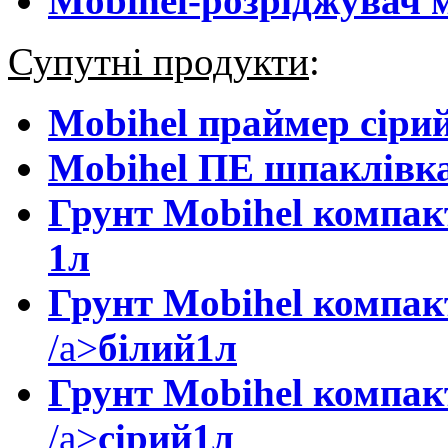
Mobihel-розріджувач 
Супутні продукти
:
Mobihel праймер сіри
Mobihel ПЕ шпаклівк
Грунт Mobihel компак
1л
Грунт Mobihel компа
/a>
білий
1л
Грунт Mobihel компа
/a>
сірий
1л