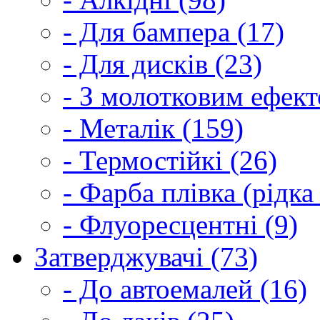
- Для бампера (17)
- Для дисків (23)
- З молотковим ефект
- Металік (159)
- Термостійкі (26)
- Фарба плівка (рідка
- Флуоресцентні (9)
Затверджувачі (73)
- До автоемалей (16)