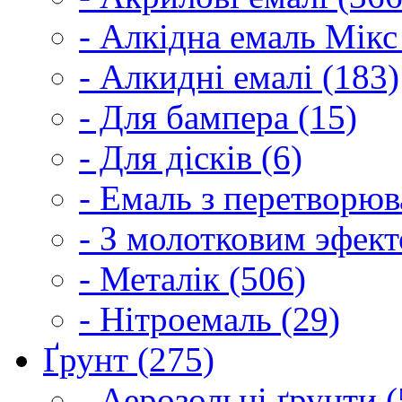
- Алкідна емаль Мікс
- Алкидні емалі (183)
- Для бампера (15)
- Для дісків (6)
- Емаль з перетворюва
- З молотковим эфект
- Металік (506)
- Нітроемаль (29)
Ґрунт (275)
- Аерозольні ґрунти (