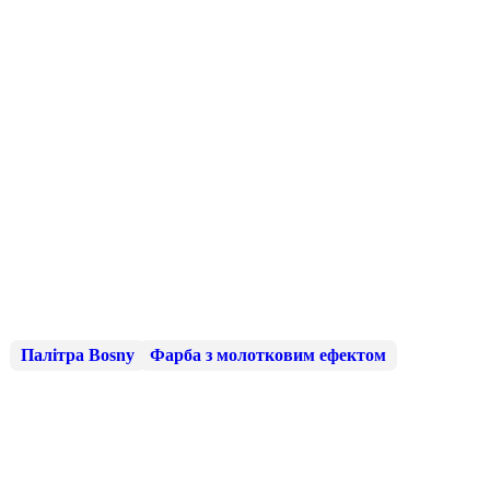
Палітра Bosny
Фарба з молотковим ефектом