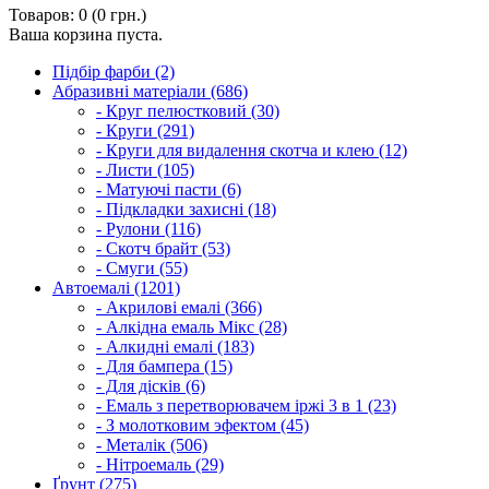
Товаров: 0 (0 грн.)
Ваша корзина пуста.
Підбір фарби (2)
Абразивні матеріали (686)
- Круг пелюстковий (30)
- Круги (291)
- Круги для видалення скотча и клею (12)
- Листи (105)
- Матуючі пасти (6)
- Підкладки захисні (18)
- Рулони (116)
- Скотч брайт (53)
- Смуги (55)
Автоемалі (1201)
- Акрилові емалі (366)
- Алкідна емаль Мікс (28)
- Алкидні емалі (183)
- Для бампера (15)
- Для дісків (6)
- Емаль з перетворювачем іржі 3 в 1 (23)
- З молотковим эфектом (45)
- Металік (506)
- Нітроемаль (29)
Ґрунт (275)