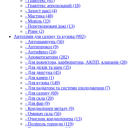
- Гравітекс (61)
- Гравітекс аерозольний (18)
- Захист шасі (4)
- Мастика (48)
- Мовіль (33)
- Перетворювачі іржі (13)
- Різне (2)
Автохімія для салону та кузова (992)
- Автошампунь (56)
- Антипрокол (9)
- Антифриз (24)
- Ароматизатори (282)
- Для інжектора, карбюратора, АКПП, клапанів (28)
- Для дісків та шин (35)
- Для двигуна (45)
- Для камер (1)
- Для кузова (149)
- Для радіатора та системи охолодження (7)
- Для салону (69)
- Для скла (20)
- Для фар (9)
- Кондиціонер металу (9)
- Омивач скла (56)
- Очисник кондиціонера (13)
- Поліроль торпеди (119)