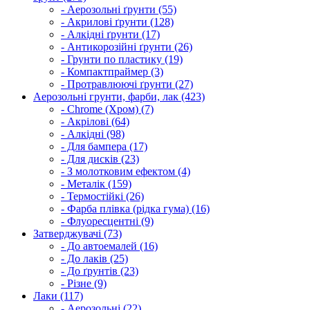
- Аерозольні ґрунти (55)
- Акрилові ґрунти (128)
- Алкідні ґрунти (17)
- Антикорозійні ґрунти (26)
- Грунти по пластику (19)
- Компактпраймер (3)
- Протравлюючі ґрунти (27)
Аерозольні грунти, фарби, лак (423)
- Chrome (Хром) (7)
- Акрілові (64)
- Алкідні (98)
- Для бампера (17)
- Для дисків (23)
- З молотковим ефектом (4)
- Металік (159)
- Термостійкі (26)
- Фарба плівка (рідка гума) (16)
- Флуоресцентні (9)
Затверджувачі (73)
- До автоемалей (16)
- До лаків (25)
- До ґрунтів (23)
- Різне (9)
Лаки (117)
- Аерозольні (22)