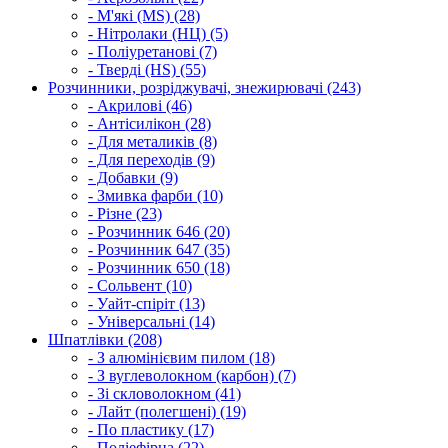
- М'які (MS) (28)
- Нітролаки (НЦ) (5)
- Поліуретанові (7)
- Тверді (HS) (55)
Розчинники, розріджувачі, знежирювачі (243)
- Акрилові (46)
- Антісилікон (28)
- Для металиків (8)
- Для переходів (9)
- Добавки (9)
- Змивка фарби (10)
- Різне (23)
- Розчинник 646 (20)
- Розчинник 647 (35)
- Розчинник 650 (18)
- Сольвент (10)
- Уайт-спіріт (13)
- Універсальні (14)
Шпатлівки (208)
- З алюмінієвим пилом (18)
- З вуглеволокном (карбон) (7)
- Зі скловолокном (41)
- Лайт (полегшені) (19)
- По пластику (17)
- Поліефірна (22)