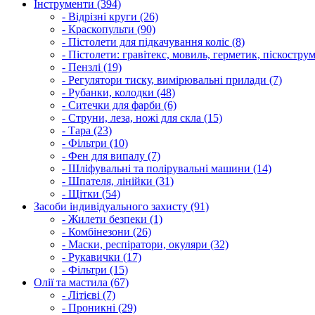
Інструменти (394)
- Відрізні круги (26)
- Краскопульти (90)
- Пістолети для підкачування коліс (8)
- Пістолети: гравітекс, мовиль, герметик, піскострум
- Пензлі (19)
- Регулятори тиску, вимірювальні прилади (7)
- Рубанки, колодки (48)
- Ситечки для фарби (6)
- Струни, леза, ножі для скла (15)
- Тара (23)
- Фільтри (10)
- Фен для випалу (7)
- Шліфувальні та полірувальні машини (14)
- Шпателя, лінійки (31)
- Щітки (54)
Засоби індивідуального захисту (91)
- Жилети безпеки (1)
- Комбінезони (26)
- Маски, респіратори, окуляри (32)
- Рукавички (17)
- Фільтри (15)
Олії та мастила (67)
- Літієві (7)
- Проникні (29)