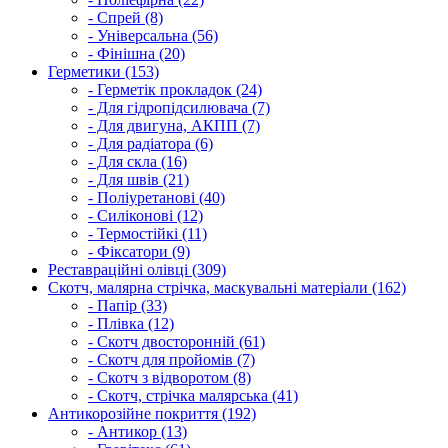
- Спрей (8)
- Універсальна (56)
- Фінішна (20)
Герметики (153)
- Герметік прокладок (24)
- Для гідропідсилювача (7)
- Для двигуна, АКПП (7)
- Для радіатора (6)
- Для скла (16)
- Для швів (21)
- Поліуретанові (40)
- Силіконові (12)
- Термостійкі (11)
- Фіксатори (9)
Реставраційні олівці (309)
Скотч, малярна стрічка, маскувальні матеріали (162)
- Папір (33)
- Плівка (12)
- Скотч двосторонній (61)
- Скотч для пройомів (7)
- Скотч з відворотом (8)
- Скотч, стрічка малярська (41)
Антикорозійне покриття (192)
- Антикор (13)