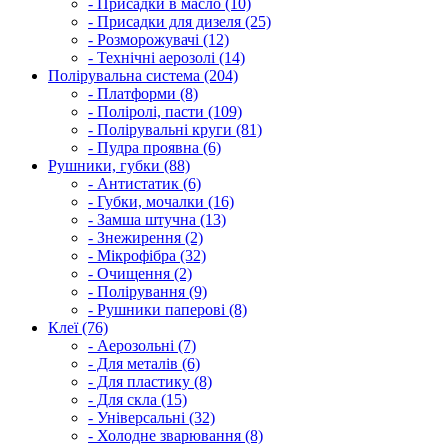
- Присадки в масло (10)
- Присадки для дизеля (25)
- Розморожувачі (12)
- Технічні аерозолі (14)
Полірувальна система (204)
- Платформи (8)
- Поліролі, пасти (109)
- Полірувальні круги (81)
- Пудра проявна (6)
Рушники, губки (88)
- Антистатик (6)
- Губки, мочалки (16)
- Замша штучна (13)
- Знежирення (2)
- Мікрофібра (32)
- Очищення (2)
- Полірування (9)
- Рушники паперові (8)
Клеї (76)
- Аерозольні (7)
- Для металів (6)
- Для пластику (8)
- Для скла (15)
- Універсальні (32)
- Холодне зварювання (8)