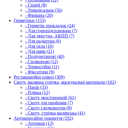
- Спрей (8)
- Універсальна (56)
- Фінішна (20)
Герметики (153)
- Герметік прокладок (24)
- Для гідропідсилювача (7)
- Для двигуна, АКПП (7)
- Для радіатора (6)
- Для скла (16)
- Для швів (21)
- Поліуретанові (40)
- Силіконові (12)
- Термостійкі (11)
- Фіксатори (9)
Реставраційні олівці (309)
Скотч, малярна стрічка, маскувальні матеріали (162)
- Папір (33)
- Плівка (12)
- Скотч двосторонній (61)
- Скотч для пройомів (7)
- Скотч з відворотом (8)
- Скотч, стрічка малярська (41)
Антикорозійне покриття (192)
- Антикор (13)