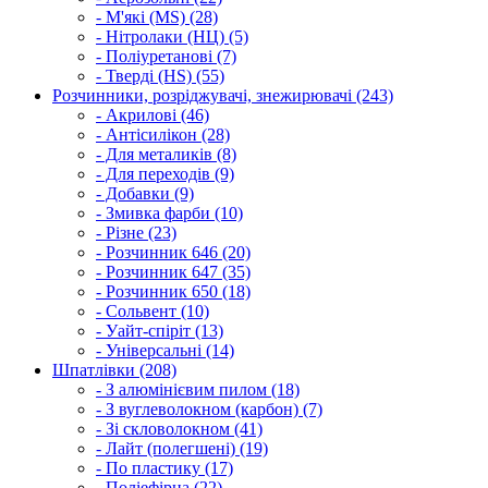
- М'які (MS) (28)
- Нітролаки (НЦ) (5)
- Поліуретанові (7)
- Тверді (HS) (55)
Розчинники, розріджувачі, знежирювачі (243)
- Акрилові (46)
- Антісилікон (28)
- Для металиків (8)
- Для переходів (9)
- Добавки (9)
- Змивка фарби (10)
- Різне (23)
- Розчинник 646 (20)
- Розчинник 647 (35)
- Розчинник 650 (18)
- Сольвент (10)
- Уайт-спіріт (13)
- Універсальні (14)
Шпатлівки (208)
- З алюмінієвим пилом (18)
- З вуглеволокном (карбон) (7)
- Зі скловолокном (41)
- Лайт (полегшені) (19)
- По пластику (17)
- Поліефірна (22)