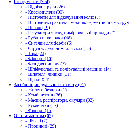
Інструменти (394)
- Відрізні круги (26)
- Краскопульти (90)
- Пістолети для підкачування коліс (8)
- Пістолети: гравітекс, мовиль, герметик, піскострум
- Пензлі (19)
- Регулятори тиску, вимірювальні прилади (7)
- Рубанки, колодки (48)
- Ситечки для фарби (6)
- Струни, леза, ножі для скла (15)
- Тара (23)
- Фільтри (10)
- Фен для випалу (7)
- Шліфувальні та полірувальні машини (14)
- Шпателя, лінійки (31)
- Щітки (54)
Засоби індивідуального захисту (91)
- Жилети безпеки (1)
- Комбінезони (26)
- Маски, респіратори, окуляри (32)
- Рукавички (17)
- Фільтри (15)
Олії та мастила (67)
- Літієві (7)
- Проникні (29)