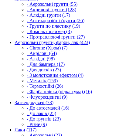
- Аерозольні ґрунти (55)
- Акрилові ґрунти (128)
- Алкідні ґрунти (17)
- Антикорозійні ґрунти (26)
- Грунти по пластику (19)
- Компактпраймер (3)
- Протравлюючі ґрунти (27)
Аерозольні грунти, фарби, лак (423)
- Chrome (Хром) (7)
- Акрілові (64)
- Алкідні (98)
- Для бампера (17)
- Для дисків (23)
- З молотковим ефектом (4)
- Металік (159)
- Термостійкі (26)
- Фарба плівка (рідка гума) (16)
- Флуоресцентні (9)
Затверджувачі (73)
- До автоемалей (16)
- До лаків (25)
- До ґрунтів (23)
- Різне (9)
Лаки (117)
- Аерозольні (22)