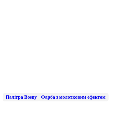
Палітра Bosny
Фарба з молотковим ефектом