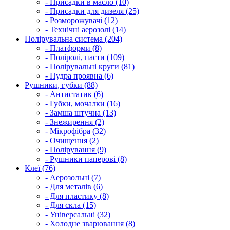
- Присадки в масло (10)
- Присадки для дизеля (25)
- Розморожувачі (12)
- Технічні аерозолі (14)
Полірувальна система (204)
- Платформи (8)
- Поліролі, пасти (109)
- Полірувальні круги (81)
- Пудра проявна (6)
Рушники, губки (88)
- Антистатик (6)
- Губки, мочалки (16)
- Замша штучна (13)
- Знежирення (2)
- Мікрофібра (32)
- Очищення (2)
- Полірування (9)
- Рушники паперові (8)
Клеї (76)
- Аерозольні (7)
- Для металів (6)
- Для пластику (8)
- Для скла (15)
- Універсальні (32)
- Холодне зварювання (8)