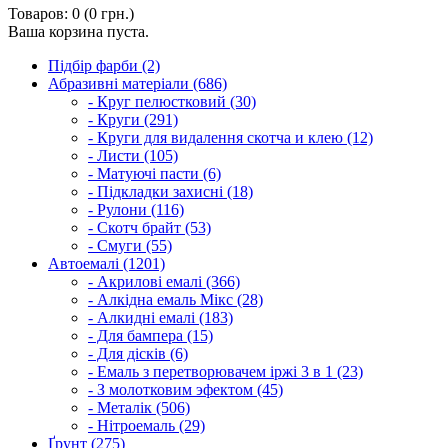
Товаров: 0 (0 грн.)
Ваша корзина пуста.
Підбір фарби (2)
Абразивні матеріали (686)
- Круг пелюстковий (30)
- Круги (291)
- Круги для видалення скотча и клею (12)
- Листи (105)
- Матуючі пасти (6)
- Підкладки захисні (18)
- Рулони (116)
- Скотч брайт (53)
- Смуги (55)
Автоемалі (1201)
- Акрилові емалі (366)
- Алкідна емаль Мікс (28)
- Алкидні емалі (183)
- Для бампера (15)
- Для дісків (6)
- Емаль з перетворювачем іржі 3 в 1 (23)
- З молотковим эфектом (45)
- Металік (506)
- Нітроемаль (29)
Ґрунт (275)