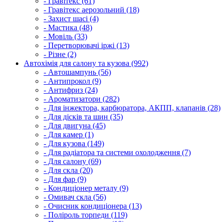
- Гравітекс (61)
- Гравітекс аерозольний (18)
- Захист шасі (4)
- Мастика (48)
- Мовіль (33)
- Перетворювачі іржі (13)
- Різне (2)
Автохімія для салону та кузова (992)
- Автошампунь (56)
- Антипрокол (9)
- Антифриз (24)
- Ароматизатори (282)
- Для інжектора, карбюратора, АКПП, клапанів (28)
- Для дісків та шин (35)
- Для двигуна (45)
- Для камер (1)
- Для кузова (149)
- Для радіатора та системи охолодження (7)
- Для салону (69)
- Для скла (20)
- Для фар (9)
- Кондиціонер металу (9)
- Омивач скла (56)
- Очисник кондиціонера (13)
- Поліроль торпеди (119)