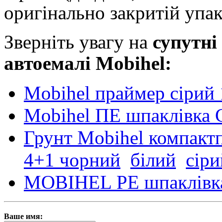
оригінально закритій упак
Зверніть увагу на
супутні
автоемалі Mobihel:
Mobihel праймер сірий 
Mobihel ПЕ шпаклівка 
Грунт Mobihel компакт
4+1 чорний
білий
сіри
MOBIHEL PE шпаклівка
Ваше имя: