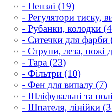
- Пензлі (19)
- Регулятори тиску, 
- Рубанки, колодки (4
- Ситечки для фарби 
- Струни, леза, ножі 
- Тара (23)
- Фільтри (10)
- Фен для випалу (7)
- Шліфувальні та пол
- Шпателя, лінійки (3