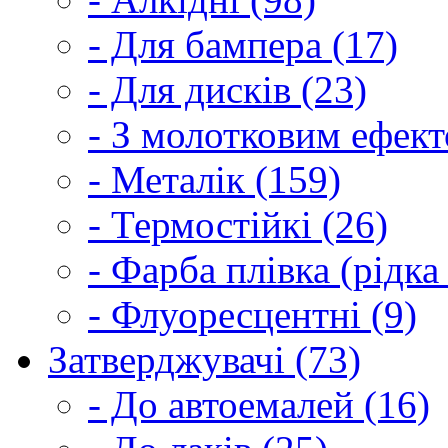
- Для бампера (17)
- Для дисків (23)
- З молотковим ефект
- Металік (159)
- Термостійкі (26)
- Фарба плівка (рідка
- Флуоресцентні (9)
Затверджувачі (73)
- До автоемалей (16)