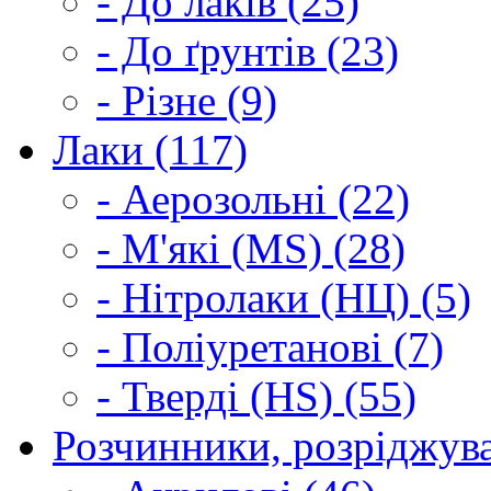
- До лаків (25)
- До ґрунтів (23)
- Різне (9)
Лаки (117)
- Аерозольні (22)
- М'які (MS) (28)
- Нітролаки (НЦ) (5)
- Поліуретанові (7)
- Тверді (HS) (55)
Розчинники, розріджува