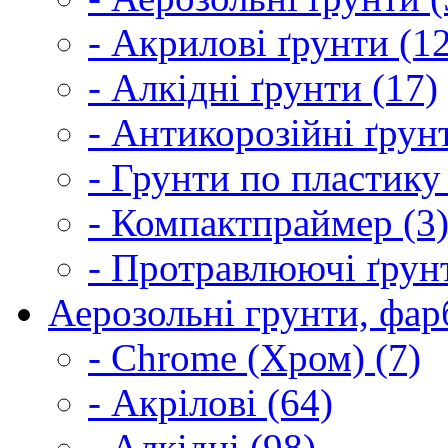
- Акрилові ґрунти (1
- Алкідні ґрунти (17)
- Антикорозійні ґрун
- Грунти по пластику
- Компактпраймер (3
- Протравлюючі ґрунт
Аерозольні грунти, фарб
- Chrome (Хром) (7)
- Акрілові (64)
- Алкідні (98)