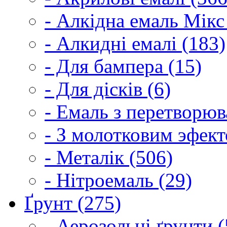
- Алкідна емаль Мікс
- Алкидні емалі (183)
- Для бампера (15)
- Для дісків (6)
- Емаль з перетворюва
- З молотковим эфект
- Металік (506)
- Нітроемаль (29)
Ґрунт (275)
- Аерозольні ґрунти (