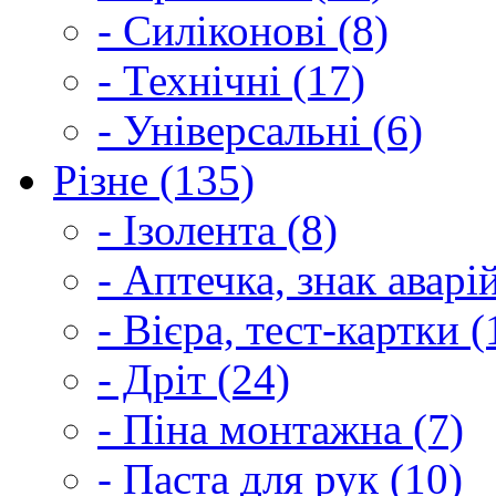
- Силіконові (8)
- Технічні (17)
- Універсальні (6)
Різне (135)
- Ізолента (8)
- Аптечка, знак аварі
- Вієра, тест-картки (
- Дріт (24)
- Піна монтажна (7)
- Паста для рук (10)