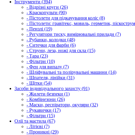
Інструменти (394)
- Відрізні круги (26)
- Краскопульти (90)
- Пістолети для підкачування коліс (8)
- Пістолети: гравітекс, мовиль, герметик, піскострум
- Пензлі (19)
- Регулятори тиску, вимірювальні прилади (7)
- Рубанки, колодки (48)
- Ситечки для фарби (6)
- Струни, леза, ножі для скла (15)
- Тара (23)
- Фільтри (10)
- Фен для випалу (7)
- Шліфувальні та полірувальні машини (14)
- Шпателя, лінійки (31)
- Щітки (54)
Засоби індивідуального захисту (91)
- Жилети безпеки (1)
- Комбінезони (26)
- Маски, респіратори, окуляри (32)
- Рукавички (17)
- Фільтри (15)
Олії та мастила (67)
- Літієві (7)
- Проникні (29)