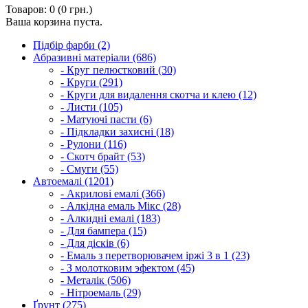
Товаров: 0 (0 грн.)
Ваша корзина пуста.
Підбір фарби (2)
Абразивні матеріали (686)
- Круг пелюстковий (30)
- Круги (291)
- Круги для видалення скотча и клею (12)
- Листи (105)
- Матуючі пасти (6)
- Підкладки захисні (18)
- Рулони (116)
- Скотч брайт (53)
- Смуги (55)
Автоемалі (1201)
- Акрилові емалі (366)
- Алкідна емаль Мікс (28)
- Алкидні емалі (183)
- Для бампера (15)
- Для дісків (6)
- Емаль з перетворювачем іржі 3 в 1 (23)
- З молотковим эфектом (45)
- Металік (506)
- Нітроемаль (29)
Ґрунт (275)