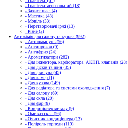
- Гравітекс (61)
- Гравітекс аерозольний (18)
- Захист шасі (4)
- Мастика (48)
- Мовіль (33)
- Перетворювачі іржі (13)
- Різне (2)
Автохімія для салону та кузова (992)
- Автошампунь (56)
- Антипрокол (9)
- Антифриз (24)
- Ароматизатори (282)
- Для інжектора, карбюратора, АКПП, клапанів (28)
- Для дісків та шин (35)
- Для двигуна (45)
- Для камер (1)
- Для кузова (149)
- Для радіатора та системи охолодження (7)
- Для салону (69)
- Для скла (20)
- Для фар (9)
- Кондиціонер металу (9)
- Омивач скла (56)
- Очисник кондиціонера (13)
- Поліроль торпеди (119)