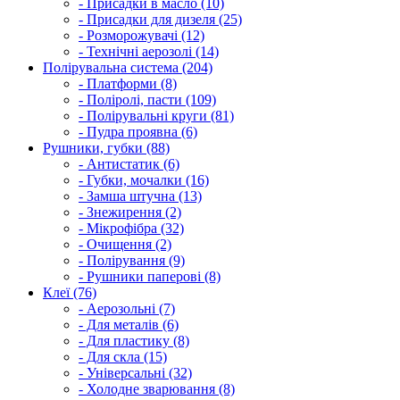
- Присадки в масло (10)
- Присадки для дизеля (25)
- Розморожувачі (12)
- Технічні аерозолі (14)
Полірувальна система (204)
- Платформи (8)
- Поліролі, пасти (109)
- Полірувальні круги (81)
- Пудра проявна (6)
Рушники, губки (88)
- Антистатик (6)
- Губки, мочалки (16)
- Замша штучна (13)
- Знежирення (2)
- Мікрофібра (32)
- Очищення (2)
- Полірування (9)
- Рушники паперові (8)
Клеї (76)
- Аерозольні (7)
- Для металів (6)
- Для пластику (8)
- Для скла (15)
- Універсальні (32)
- Холодне зварювання (8)