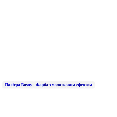
Палітра Bosny
Фарба з молотковим ефектом