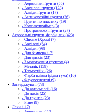
- Аерозольні ґрунти (55)
- Акрилові ґрунти (128)
- Алкідні ґрунти (17)
- Антикорозійні ґрунти (26)
- Грунти по пластику (19)
- Компактпраймер (3)
- Протравлюючі ґрунти (27)
Аерозольні грунти, фарби, лак (423)
- Chrome (Хром) (7)
- Акрілові (64)
- Алкідні (98)
- Для бампера (17)
- Для дисків (23)
- З молотковим ефектом (4)
- Металік (159)
- Термостійкі (26)
- Фарба плівка (рідка гума) (16)
- Флуоресцентні (9)
Затверджувачі (73)
- До автоемалей (16)
- До лаків (25)
- До ґрунтів (23)
- Різне (9)
Лаки (117)
- Аерозольні (22)