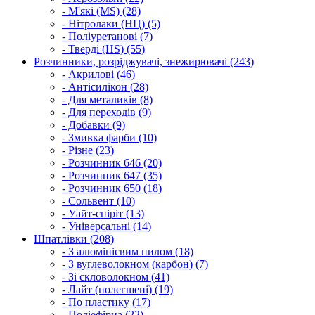
- М'які (MS) (28)
- Нітролаки (НЦ) (5)
- Поліуретанові (7)
- Тверді (HS) (55)
Розчинники, розріджувачі, знежирювачі (243)
- Акрилові (46)
- Антісилікон (28)
- Для металиків (8)
- Для переходів (9)
- Добавки (9)
- Змивка фарби (10)
- Різне (23)
- Розчинник 646 (20)
- Розчинник 647 (35)
- Розчинник 650 (18)
- Сольвент (10)
- Уайт-спіріт (13)
- Універсальні (14)
Шпатлівки (208)
- З алюмінієвим пилом (18)
- З вуглеволокном (карбон) (7)
- Зі скловолокном (41)
- Лайт (полегшені) (19)
- По пластику (17)
- Поліефірна (22)