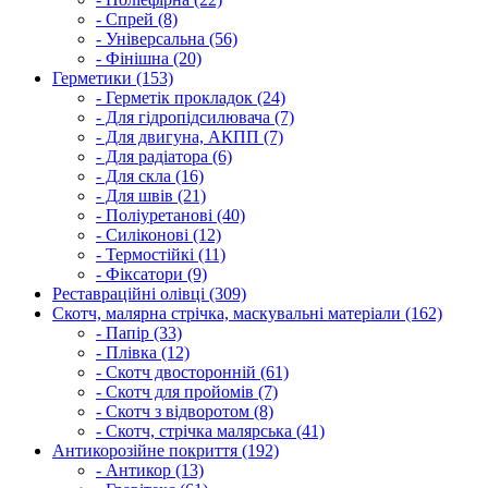
- Спрей (8)
- Універсальна (56)
- Фінішна (20)
Герметики (153)
- Герметік прокладок (24)
- Для гідропідсилювача (7)
- Для двигуна, АКПП (7)
- Для радіатора (6)
- Для скла (16)
- Для швів (21)
- Поліуретанові (40)
- Силіконові (12)
- Термостійкі (11)
- Фіксатори (9)
Реставраційні олівці (309)
Скотч, малярна стрічка, маскувальні матеріали (162)
- Папір (33)
- Плівка (12)
- Скотч двосторонній (61)
- Скотч для пройомів (7)
- Скотч з відворотом (8)
- Скотч, стрічка малярська (41)
Антикорозійне покриття (192)
- Антикор (13)