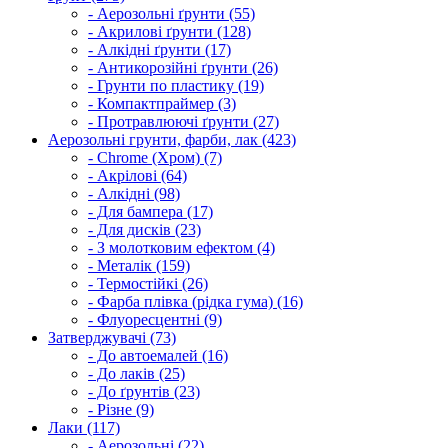
- Аерозольні ґрунти (55)
- Акрилові ґрунти (128)
- Алкідні ґрунти (17)
- Антикорозійні ґрунти (26)
- Грунти по пластику (19)
- Компактпраймер (3)
- Протравлюючі ґрунти (27)
Аерозольні грунти, фарби, лак (423)
- Chrome (Хром) (7)
- Акрілові (64)
- Алкідні (98)
- Для бампера (17)
- Для дисків (23)
- З молотковим ефектом (4)
- Металік (159)
- Термостійкі (26)
- Фарба плівка (рідка гума) (16)
- Флуоресцентні (9)
Затверджувачі (73)
- До автоемалей (16)
- До лаків (25)
- До ґрунтів (23)
- Різне (9)
Лаки (117)
- Аерозольні (22)