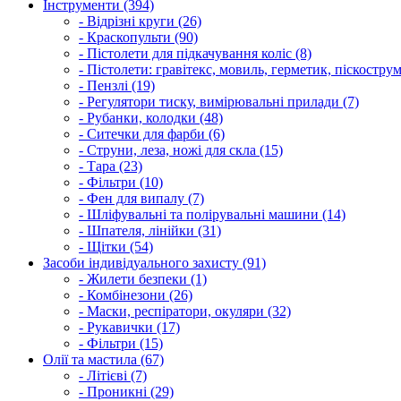
Інструменти (394)
- Відрізні круги (26)
- Краскопульти (90)
- Пістолети для підкачування коліс (8)
- Пістолети: гравітекс, мовиль, герметик, піскострум
- Пензлі (19)
- Регулятори тиску, вимірювальні прилади (7)
- Рубанки, колодки (48)
- Ситечки для фарби (6)
- Струни, леза, ножі для скла (15)
- Тара (23)
- Фільтри (10)
- Фен для випалу (7)
- Шліфувальні та полірувальні машини (14)
- Шпателя, лінійки (31)
- Щітки (54)
Засоби індивідуального захисту (91)
- Жилети безпеки (1)
- Комбінезони (26)
- Маски, респіратори, окуляри (32)
- Рукавички (17)
- Фільтри (15)
Олії та мастила (67)
- Літієві (7)
- Проникні (29)