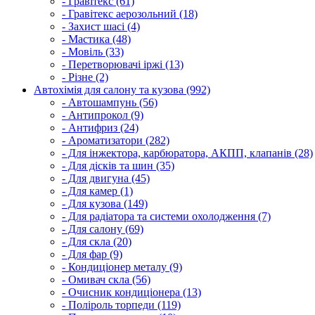
- Гравітекс (61)
- Гравітекс аерозольний (18)
- Захист шасі (4)
- Мастика (48)
- Мовіль (33)
- Перетворювачі іржі (13)
- Різне (2)
Автохімія для салону та кузова (992)
- Автошампунь (56)
- Антипрокол (9)
- Антифриз (24)
- Ароматизатори (282)
- Для інжектора, карбюратора, АКПП, клапанів (28)
- Для дісків та шин (35)
- Для двигуна (45)
- Для камер (1)
- Для кузова (149)
- Для радіатора та системи охолодження (7)
- Для салону (69)
- Для скла (20)
- Для фар (9)
- Кондиціонер металу (9)
- Омивач скла (56)
- Очисник кондиціонера (13)
- Поліроль торпеди (119)