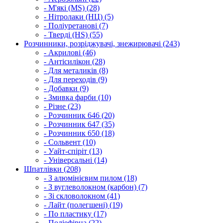
- М'які (MS) (28)
- Нітролаки (НЦ) (5)
- Поліуретанові (7)
- Тверді (HS) (55)
Розчинники, розріджувачі, знежирювачі (243)
- Акрилові (46)
- Антісилікон (28)
- Для металиків (8)
- Для переходів (9)
- Добавки (9)
- Змивка фарби (10)
- Різне (23)
- Розчинник 646 (20)
- Розчинник 647 (35)
- Розчинник 650 (18)
- Сольвент (10)
- Уайт-спіріт (13)
- Універсальні (14)
Шпатлівки (208)
- З алюмінієвим пилом (18)
- З вуглеволокном (карбон) (7)
- Зі скловолокном (41)
- Лайт (полегшені) (19)
- По пластику (17)
- Поліефірна (22)