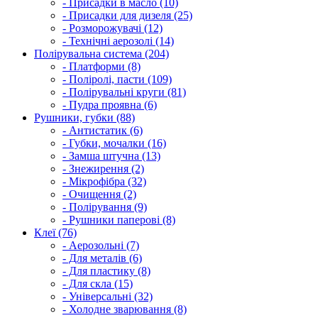
- Присадки в масло (10)
- Присадки для дизеля (25)
- Розморожувачі (12)
- Технічні аерозолі (14)
Полірувальна система (204)
- Платформи (8)
- Поліролі, пасти (109)
- Полірувальні круги (81)
- Пудра проявна (6)
Рушники, губки (88)
- Антистатик (6)
- Губки, мочалки (16)
- Замша штучна (13)
- Знежирення (2)
- Мікрофібра (32)
- Очищення (2)
- Полірування (9)
- Рушники паперові (8)
Клеї (76)
- Аерозольні (7)
- Для металів (6)
- Для пластику (8)
- Для скла (15)
- Універсальні (32)
- Холодне зварювання (8)