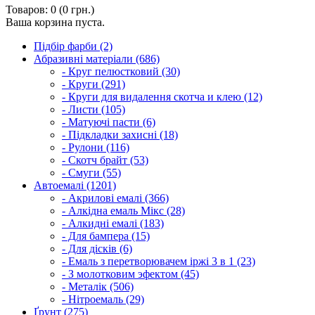
Товаров: 0 (0 грн.)
Ваша корзина пуста.
Підбір фарби (2)
Абразивні матеріали (686)
- Круг пелюстковий (30)
- Круги (291)
- Круги для видалення скотча и клею (12)
- Листи (105)
- Матуючі пасти (6)
- Підкладки захисні (18)
- Рулони (116)
- Скотч брайт (53)
- Смуги (55)
Автоемалі (1201)
- Акрилові емалі (366)
- Алкідна емаль Мікс (28)
- Алкидні емалі (183)
- Для бампера (15)
- Для дісків (6)
- Емаль з перетворювачем іржі 3 в 1 (23)
- З молотковим эфектом (45)
- Металік (506)
- Нітроемаль (29)
Ґрунт (275)