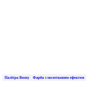
Палітра Bosny
Фарба з молотковим ефектом