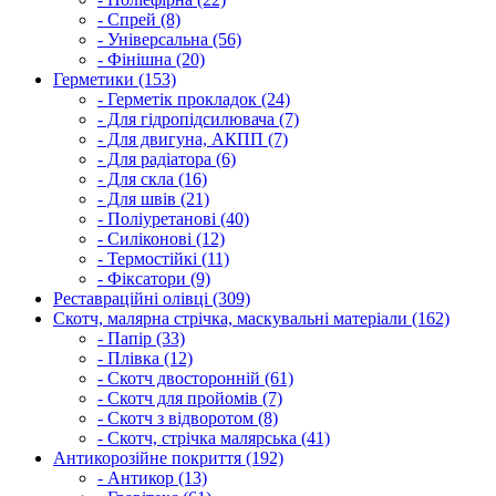
- Спрей (8)
- Універсальна (56)
- Фінішна (20)
Герметики (153)
- Герметік прокладок (24)
- Для гідропідсилювача (7)
- Для двигуна, АКПП (7)
- Для радіатора (6)
- Для скла (16)
- Для швів (21)
- Поліуретанові (40)
- Силіконові (12)
- Термостійкі (11)
- Фіксатори (9)
Реставраційні олівці (309)
Скотч, малярна стрічка, маскувальні матеріали (162)
- Папір (33)
- Плівка (12)
- Скотч двосторонній (61)
- Скотч для пройомів (7)
- Скотч з відворотом (8)
- Скотч, стрічка малярська (41)
Антикорозійне покриття (192)
- Антикор (13)