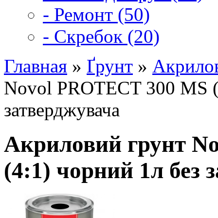
- Ремонт (50)
- Скребок (20)
Главная
»
Ґрунт
»
Акрилов
Novol PROTECT 300 MS (4
затверджувача
Акриловий грунт N
(4:1) чорний 1л без