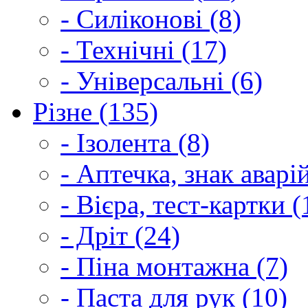
- Силіконові (8)
- Технічні (17)
- Універсальні (6)
Різне (135)
- Ізолента (8)
- Аптечка, знак аварі
- Вієра, тест-картки (
- Дріт (24)
- Піна монтажна (7)
- Паста для рук (10)