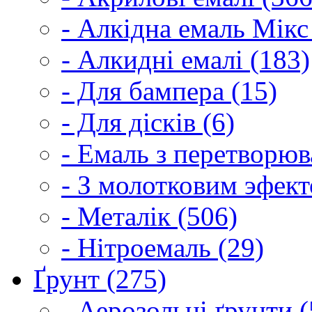
- Алкідна емаль Мікс
- Алкидні емалі (183)
- Для бампера (15)
- Для дісків (6)
- Емаль з перетворюва
- З молотковим эфект
- Металік (506)
- Нітроемаль (29)
Ґрунт (275)
- Аерозольні ґрунти (