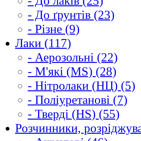
- До лаків (25)
- До ґрунтів (23)
- Різне (9)
Лаки (117)
- Аерозольні (22)
- М'які (MS) (28)
- Нітролаки (НЦ) (5)
- Поліуретанові (7)
- Тверді (HS) (55)
Розчинники, розріджува