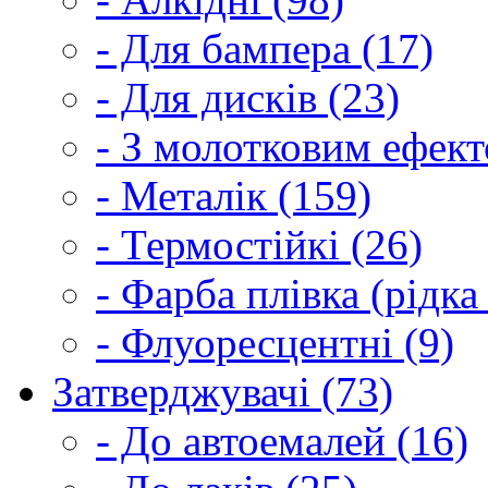
- Для бампера (17)
- Для дисків (23)
- З молотковим ефект
- Металік (159)
- Термостійкі (26)
- Фарба плівка (рідка
- Флуоресцентні (9)
Затверджувачі (73)
- До автоемалей (16)