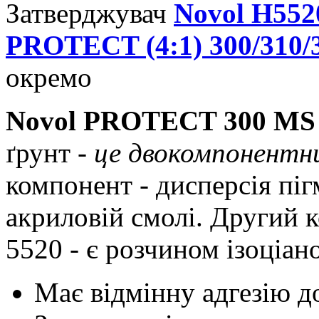
Затверджувач
Novol Н552
PROTECT (4:1) 300/310/3
окремо
Novol PROTECT 300 MS 
ґрунт -
це двокомпонентн
компонент - дисперсія піг
акриловій смолі. Другий 
5520 - є розчином ізоціан
Має відмінну адгезію д