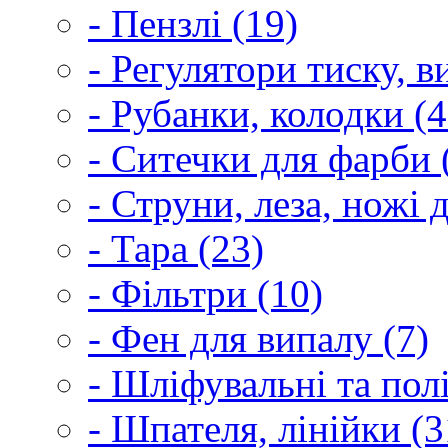
- Пензлі (19)
- Регулятори тиску, 
- Рубанки, колодки (4
- Ситечки для фарби 
- Струни, леза, ножі 
- Тара (23)
- Фільтри (10)
- Фен для випалу (7)
- Шліфувальні та пол
- Шпателя, лінійки (3