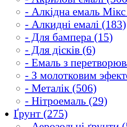
- Алкідна емаль Мікс
- Алкидні емалі (183)
- Для бампера (15)
- Для дісків (6)
- Емаль з перетворюва
- З молотковим эфект
- Металік (506)
- Нітроемаль (29)
Ґрунт (275)
- Аерозольні ґрунти (