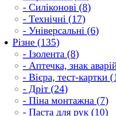
- Силіконові (8)
- Технічні (17)
- Універсальні (6)
Різне (135)
- Ізолента (8)
- Аптечка, знак аварі
- Вієра, тест-картки (
- Дріт (24)
- Піна монтажна (7)
- Паста для рук (10)