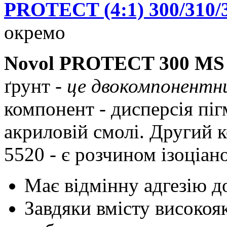
PROTECT (4:1) 300/310/3
окремо
Novol PROTECT 300 MS 
ґрунт -
це двокомпонентн
компонент - дисперсія піг
акриловій смолі. Другий 
5520 - є розчином ізоціан
Має відмінну адгезію д
Завдяки вмісту високоя