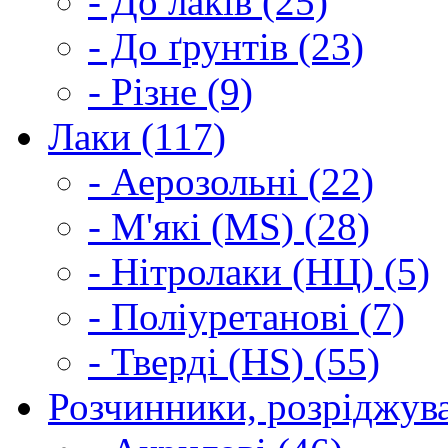
- До лаків (25)
- До ґрунтів (23)
- Різне (9)
Лаки (117)
- Аерозольні (22)
- М'які (MS) (28)
- Нітролаки (НЦ) (5)
- Поліуретанові (7)
- Тверді (HS) (55)
Розчинники, розріджува