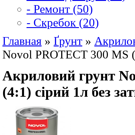
- Ремонт (50)
- Скребок (20)
Главная
»
Ґрунт
»
Акрилов
Novol PROTECT 300 MS (4:
Акриловий грунт N
(4:1) сірий 1л без з