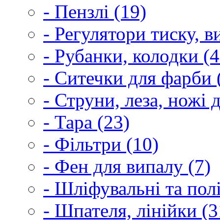
- Пензлі (19)
- Регулятори тиску, 
- Рубанки, колодки (4
- Ситечки для фарби 
- Струни, леза, ножі 
- Тара (23)
- Фільтри (10)
- Фен для випалу (7)
- Шліфувальні та пол
- Шпателя, лінійки (3