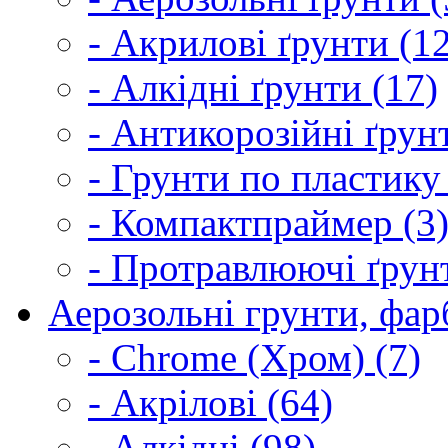
- Акрилові ґрунти (1
- Алкідні ґрунти (17)
- Антикорозійні ґрун
- Грунти по пластику
- Компактпраймер (3
- Протравлюючі ґрунт
Аерозольні грунти, фарб
- Chrome (Хром) (7)
- Акрілові (64)
- Алкідні (98)