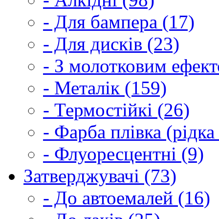
- Для бампера (17)
- Для дисків (23)
- З молотковим ефект
- Металік (159)
- Термостійкі (26)
- Фарба плівка (рідка
- Флуоресцентні (9)
Затверджувачі (73)
- До автоемалей (16)