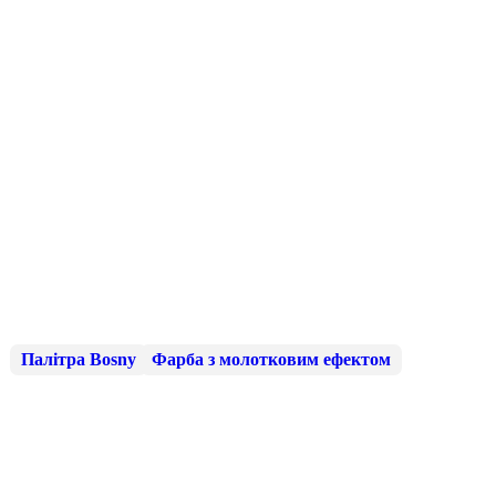
Палітра Bosny
Фарба з молотковим ефектом