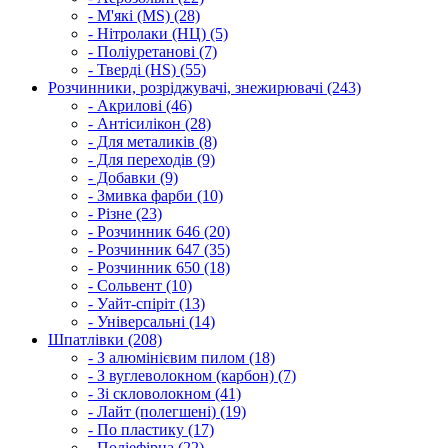
- М'які (MS) (28)
- Нітролаки (НЦ) (5)
- Поліуретанові (7)
- Тверді (HS) (55)
Розчинники, розріджувачі, знежирювачі (243)
- Акрилові (46)
- Антісилікон (28)
- Для металиків (8)
- Для переходів (9)
- Добавки (9)
- Змивка фарби (10)
- Різне (23)
- Розчинник 646 (20)
- Розчинник 647 (35)
- Розчинник 650 (18)
- Сольвент (10)
- Уайт-спіріт (13)
- Універсальні (14)
Шпатлівки (208)
- З алюмінієвим пилом (18)
- З вуглеволокном (карбон) (7)
- Зі скловолокном (41)
- Лайт (полегшені) (19)
- По пластику (17)
- Поліефірна (22)