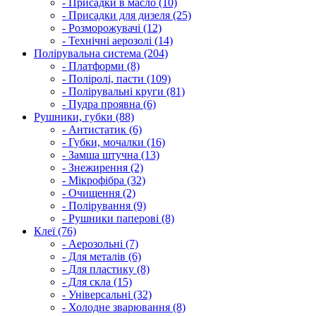
- Присадки в масло (10)
- Присадки для дизеля (25)
- Розморожувачі (12)
- Технічні аерозолі (14)
Полірувальна система (204)
- Платформи (8)
- Поліролі, пасти (109)
- Полірувальні круги (81)
- Пудра проявна (6)
Рушники, губки (88)
- Антистатик (6)
- Губки, мочалки (16)
- Замша штучна (13)
- Знежирення (2)
- Мікрофібра (32)
- Очищення (2)
- Полірування (9)
- Рушники паперові (8)
Клеї (76)
- Аерозольні (7)
- Для металів (6)
- Для пластику (8)
- Для скла (15)
- Універсальні (32)
- Холодне зварювання (8)