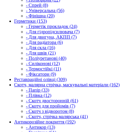
- Спрей (8)
- Універсальна (56)
- Фінішна (20)
Герметики (153)
- Герметік прокладок (24)
- Для гідропідсилювача (7)
- Для двигуна, АКПП (7)
- Для радіатора (6)
- Для скла (16)
- Для швів (21)
- Поліуретанові (40)
- Силіконові (12)
- Термостійкі (11)
- Фіксатори (9)
Реставраційні олівці (309)
Скотч, малярна стрічка, маскувальні матеріали (162)
- Папір (33)
- Плівка (12)
- Скотч двосторонній (61)
- Скотч для пройомів (7)
- Скотч з відворотом (8)
- Скотч, стрічка малярська (41)
Антикорозійне покриття (192)
- Антикор (13)