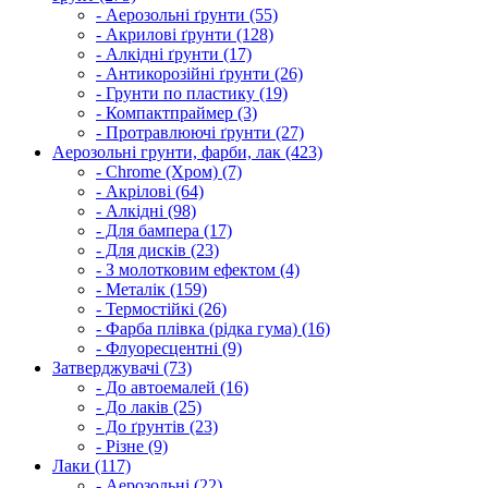
- Аерозольні ґрунти (55)
- Акрилові ґрунти (128)
- Алкідні ґрунти (17)
- Антикорозійні ґрунти (26)
- Грунти по пластику (19)
- Компактпраймер (3)
- Протравлюючі ґрунти (27)
Аерозольні грунти, фарби, лак (423)
- Chrome (Хром) (7)
- Акрілові (64)
- Алкідні (98)
- Для бампера (17)
- Для дисків (23)
- З молотковим ефектом (4)
- Металік (159)
- Термостійкі (26)
- Фарба плівка (рідка гума) (16)
- Флуоресцентні (9)
Затверджувачі (73)
- До автоемалей (16)
- До лаків (25)
- До ґрунтів (23)
- Різне (9)
Лаки (117)
- Аерозольні (22)