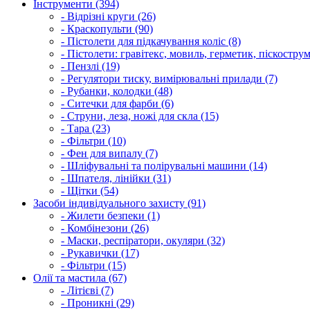
Інструменти (394)
- Відрізні круги (26)
- Краскопульти (90)
- Пістолети для підкачування коліс (8)
- Пістолети: гравітекс, мовиль, герметик, піскострум
- Пензлі (19)
- Регулятори тиску, вимірювальні прилади (7)
- Рубанки, колодки (48)
- Ситечки для фарби (6)
- Струни, леза, ножі для скла (15)
- Тара (23)
- Фільтри (10)
- Фен для випалу (7)
- Шліфувальні та полірувальні машини (14)
- Шпателя, лінійки (31)
- Щітки (54)
Засоби індивідуального захисту (91)
- Жилети безпеки (1)
- Комбінезони (26)
- Маски, респіратори, окуляри (32)
- Рукавички (17)
- Фільтри (15)
Олії та мастила (67)
- Літієві (7)
- Проникні (29)