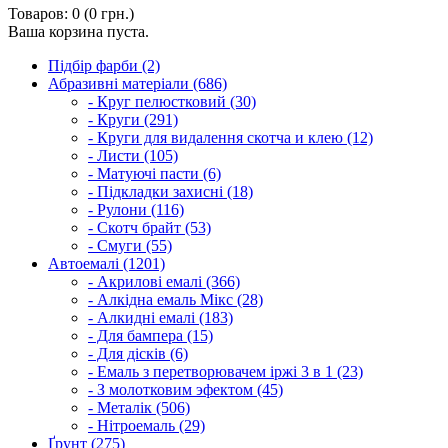
Товаров: 0 (0 грн.)
Ваша корзина пуста.
Підбір фарби (2)
Абразивні матеріали (686)
- Круг пелюстковий (30)
- Круги (291)
- Круги для видалення скотча и клею (12)
- Листи (105)
- Матуючі пасти (6)
- Підкладки захисні (18)
- Рулони (116)
- Скотч брайт (53)
- Смуги (55)
Автоемалі (1201)
- Акрилові емалі (366)
- Алкідна емаль Мікс (28)
- Алкидні емалі (183)
- Для бампера (15)
- Для дісків (6)
- Емаль з перетворювачем іржі 3 в 1 (23)
- З молотковим эфектом (45)
- Металік (506)
- Нітроемаль (29)
Ґрунт (275)