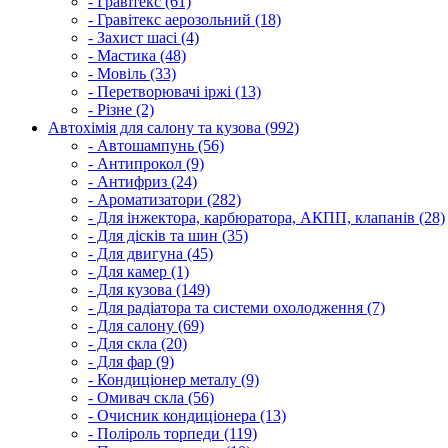
- Гравітекс (61)
- Гравітекс аерозольний (18)
- Захист шасі (4)
- Мастика (48)
- Мовіль (33)
- Перетворювачі іржі (13)
- Різне (2)
Автохімія для салону та кузова (992)
- Автошампунь (56)
- Антипрокол (9)
- Антифриз (24)
- Ароматизатори (282)
- Для інжектора, карбюратора, АКПП, клапанів (28)
- Для дісків та шин (35)
- Для двигуна (45)
- Для камер (1)
- Для кузова (149)
- Для радіатора та системи охолодження (7)
- Для салону (69)
- Для скла (20)
- Для фар (9)
- Кондиціонер металу (9)
- Омивач скла (56)
- Очисник кондиціонера (13)
- Поліроль торпеди (119)