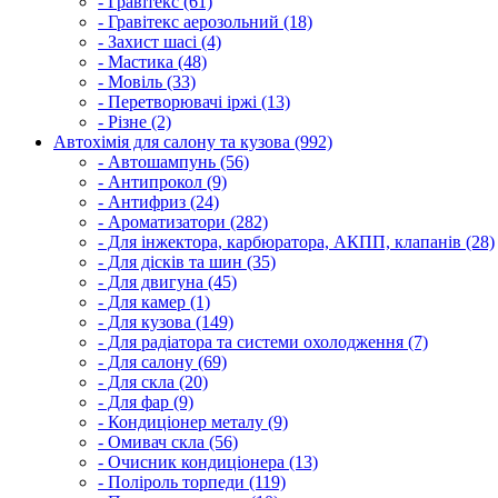
- Гравітекс (61)
- Гравітекс аерозольний (18)
- Захист шасі (4)
- Мастика (48)
- Мовіль (33)
- Перетворювачі іржі (13)
- Різне (2)
Автохімія для салону та кузова (992)
- Автошампунь (56)
- Антипрокол (9)
- Антифриз (24)
- Ароматизатори (282)
- Для інжектора, карбюратора, АКПП, клапанів (28)
- Для дісків та шин (35)
- Для двигуна (45)
- Для камер (1)
- Для кузова (149)
- Для радіатора та системи охолодження (7)
- Для салону (69)
- Для скла (20)
- Для фар (9)
- Кондиціонер металу (9)
- Омивач скла (56)
- Очисник кондиціонера (13)
- Поліроль торпеди (119)