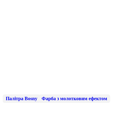
Палітра Bosny
Фарба з молотковим ефектом