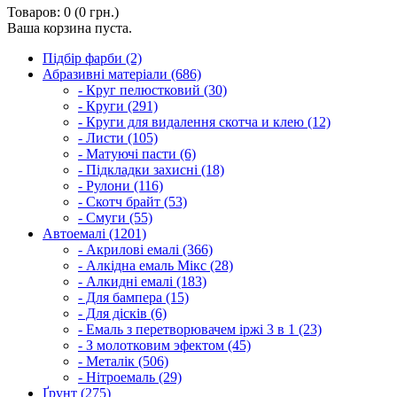
Товаров: 0 (0 грн.)
Ваша корзина пуста.
Підбір фарби (2)
Абразивні матеріали (686)
- Круг пелюстковий (30)
- Круги (291)
- Круги для видалення скотча и клею (12)
- Листи (105)
- Матуючі пасти (6)
- Підкладки захисні (18)
- Рулони (116)
- Скотч брайт (53)
- Смуги (55)
Автоемалі (1201)
- Акрилові емалі (366)
- Алкідна емаль Мікс (28)
- Алкидні емалі (183)
- Для бампера (15)
- Для дісків (6)
- Емаль з перетворювачем іржі 3 в 1 (23)
- З молотковим эфектом (45)
- Металік (506)
- Нітроемаль (29)
Ґрунт (275)