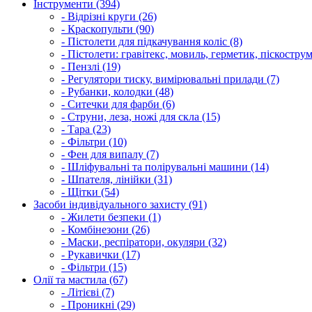
Інструменти (394)
- Відрізні круги (26)
- Краскопульти (90)
- Пістолети для підкачування коліс (8)
- Пістолети: гравітекс, мовиль, герметик, піскострум
- Пензлі (19)
- Регулятори тиску, вимірювальні прилади (7)
- Рубанки, колодки (48)
- Ситечки для фарби (6)
- Струни, леза, ножі для скла (15)
- Тара (23)
- Фільтри (10)
- Фен для випалу (7)
- Шліфувальні та полірувальні машини (14)
- Шпателя, лінійки (31)
- Щітки (54)
Засоби індивідуального захисту (91)
- Жилети безпеки (1)
- Комбінезони (26)
- Маски, респіратори, окуляри (32)
- Рукавички (17)
- Фільтри (15)
Олії та мастила (67)
- Літієві (7)
- Проникні (29)