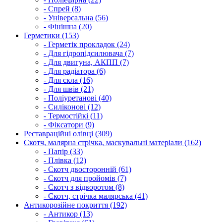
- Спрей (8)
- Універсальна (56)
- Фінішна (20)
Герметики (153)
- Герметік прокладок (24)
- Для гідропідсилювача (7)
- Для двигуна, АКПП (7)
- Для радіатора (6)
- Для скла (16)
- Для швів (21)
- Поліуретанові (40)
- Силіконові (12)
- Термостійкі (11)
- Фіксатори (9)
Реставраційні олівці (309)
Скотч, малярна стрічка, маскувальні матеріали (162)
- Папір (33)
- Плівка (12)
- Скотч двосторонній (61)
- Скотч для пройомів (7)
- Скотч з відворотом (8)
- Скотч, стрічка малярська (41)
Антикорозійне покриття (192)
- Антикор (13)