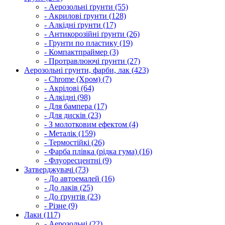
- Аерозольні ґрунти (55)
- Акрилові ґрунти (128)
- Алкідні ґрунти (17)
- Антикорозійні ґрунти (26)
- Грунти по пластику (19)
- Компактпраймер (3)
- Протравлюючі ґрунти (27)
Аерозольні грунти, фарби, лак (423)
- Chrome (Хром) (7)
- Акрілові (64)
- Алкідні (98)
- Для бампера (17)
- Для дисків (23)
- З молотковим ефектом (4)
- Металік (159)
- Термостійкі (26)
- Фарба плівка (рідка гума) (16)
- Флуоресцентні (9)
Затверджувачі (73)
- До автоемалей (16)
- До лаків (25)
- До ґрунтів (23)
- Різне (9)
Лаки (117)
- Аерозольні (22)