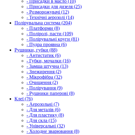
- Присадки в масло (10)
- Присадки для дизеля (25)
- Розморожувачі (12)
- Технічні аерозолі (14)
Полірувальна система (204)
- Платформи (8)
- Поліролі, пасти (109)
- Полірувальні круги (81)
- Пудра проявна (6)
Рушники, губки (88)
- Антистатик (6)
- Губки, мочалки (16)
- Замша штучна (13)
- Знежирення (2)
- Мікрофібра (32)
- Очищення (2)
- Полірування (9)
- Рушники паперові (8)
Клеї (76)
- Аерозольні (7)
- Для металів (6)
- Для пластику (8)
- Для скла (15)
- Універсальні (32)
- Холодне зварювання (8)