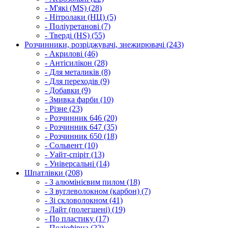
- М'які (MS) (28)
- Нітролаки (НЦ) (5)
- Поліуретанові (7)
- Тверді (HS) (55)
Розчинники, розріджувачі, знежирювачі (243)
- Акрилові (46)
- Антісилікон (28)
- Для металиків (8)
- Для переходів (9)
- Добавки (9)
- Змивка фарби (10)
- Різне (23)
- Розчинник 646 (20)
- Розчинник 647 (35)
- Розчинник 650 (18)
- Сольвент (10)
- Уайт-спіріт (13)
- Універсальні (14)
Шпатлівки (208)
- З алюмінієвим пилом (18)
- З вуглеволокном (карбон) (7)
- Зі скловолокном (41)
- Лайт (полегшені) (19)
- По пластику (17)
- Поліефірна (22)