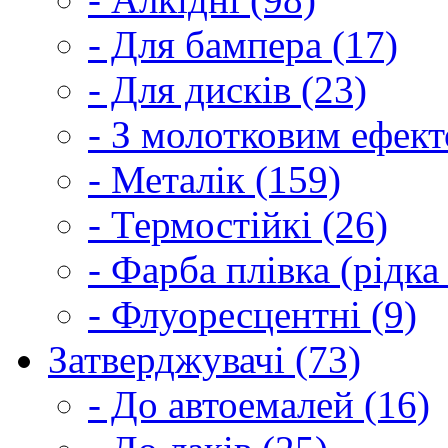
- Для бампера (17)
- Для дисків (23)
- З молотковим ефект
- Металік (159)
- Термостійкі (26)
- Фарба плівка (рідка
- Флуоресцентні (9)
Затверджувачі (73)
- До автоемалей (16)