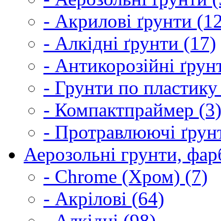
- Акрилові ґрунти (1
- Алкідні ґрунти (17)
- Антикорозійні ґрун
- Грунти по пластику
- Компактпраймер (3
- Протравлюючі ґрунт
Аерозольні грунти, фарб
- Chrome (Хром) (7)
- Акрілові (64)
- Алкідні (98)