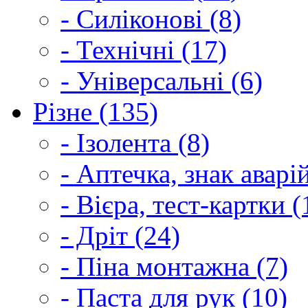
- Силіконові (8)
- Технічні (17)
- Універсальні (6)
Різне (135)
- Ізолента (8)
- Аптечка, знак аварі
- Вієра, тест-картки (
- Дріт (24)
- Піна монтажна (7)
- Паста для рук (10)