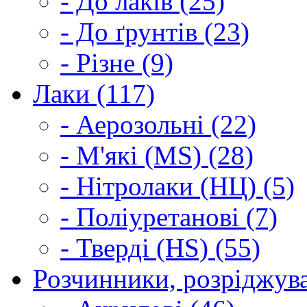
- До лаків (25)
- До ґрунтів (23)
- Різне (9)
Лаки (117)
- Аерозольні (22)
- М'які (MS) (28)
- Нітролаки (НЦ) (5)
- Поліуретанові (7)
- Тверді (HS) (55)
Розчинники, розріджува