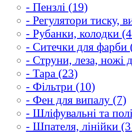
- Пензлі (19)
- Регулятори тиску, 
- Рубанки, колодки (4
- Ситечки для фарби 
- Струни, леза, ножі 
- Тара (23)
- Фільтри (10)
- Фен для випалу (7)
- Шліфувальні та пол
- Шпателя, лінійки (3