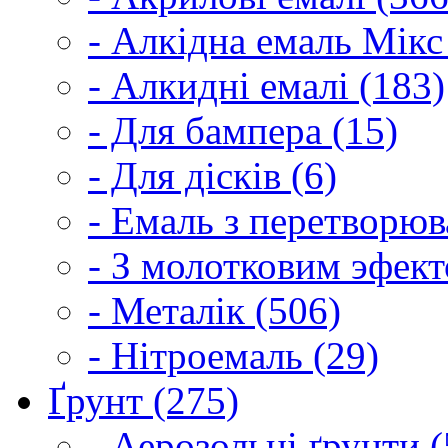
- Алкідна емаль Мікс
- Алкидні емалі (183)
- Для бампера (15)
- Для дісків (6)
- Емаль з перетворюва
- З молотковим эфект
- Металік (506)
- Нітроемаль (29)
Ґрунт (275)
- Аерозольні ґрунти (