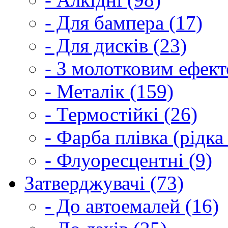
- Для бампера (17)
- Для дисків (23)
- З молотковим ефект
- Металік (159)
- Термостійкі (26)
- Фарба плівка (рідка
- Флуоресцентні (9)
Затверджувачі (73)
- До автоемалей (16)