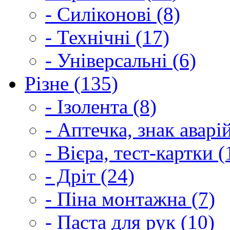
- Силіконові (8)
- Технічні (17)
- Універсальні (6)
Різне (135)
- Ізолента (8)
- Аптечка, знак аварі
- Вієра, тест-картки (
- Дріт (24)
- Піна монтажна (7)
- Паста для рук (10)