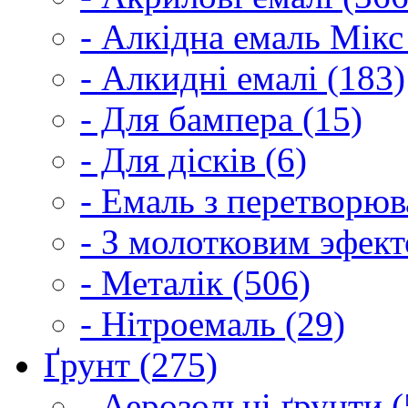
- Алкідна емаль Мікс
- Алкидні емалі (183)
- Для бампера (15)
- Для дісків (6)
- Емаль з перетворюва
- З молотковим эфект
- Металік (506)
- Нітроемаль (29)
Ґрунт (275)
- Аерозольні ґрунти (