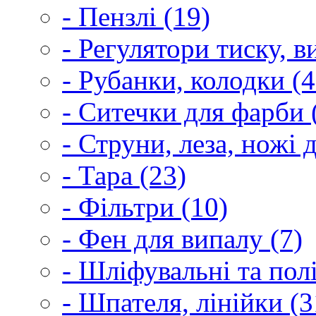
- Пензлі (19)
- Регулятори тиску, 
- Рубанки, колодки (4
- Ситечки для фарби 
- Струни, леза, ножі 
- Тара (23)
- Фільтри (10)
- Фен для випалу (7)
- Шліфувальні та пол
- Шпателя, лінійки (3