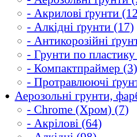
- Акрилові ґрунти (1
- Алкідні ґрунти (17)
- Антикорозійні ґрун
- Грунти по пластику
- Компактпраймер (3
- Протравлюючі ґрунт
Аерозольні грунти, фарб
- Chrome (Хром) (7)
- Акрілові (64)
- Алкідні (98)