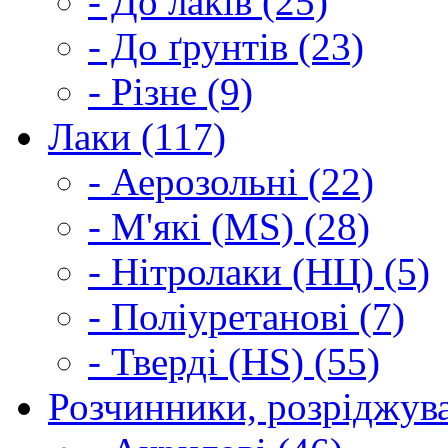
- До лаків (25)
- До ґрунтів (23)
- Різне (9)
Лаки (117)
- Аерозольні (22)
- М'які (MS) (28)
- Нітролаки (НЦ) (5)
- Поліуретанові (7)
- Тверді (HS) (55)
Розчинники, розріджува