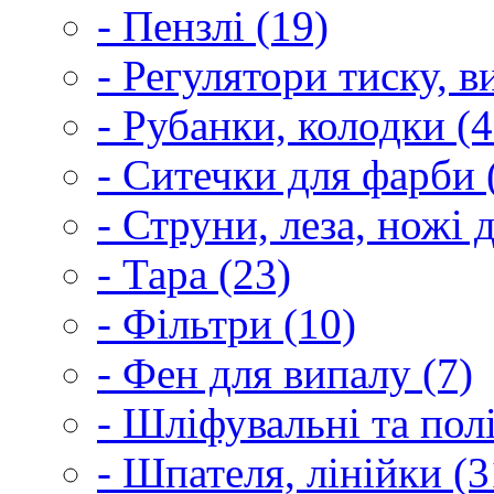
- Пензлі (19)
- Регулятори тиску, 
- Рубанки, колодки (4
- Ситечки для фарби 
- Струни, леза, ножі 
- Тара (23)
- Фільтри (10)
- Фен для випалу (7)
- Шліфувальні та пол
- Шпателя, лінійки (3