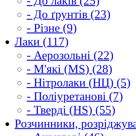
- До лаків (25)
- До ґрунтів (23)
- Різне (9)
Лаки (117)
- Аерозольні (22)
- М'які (MS) (28)
- Нітролаки (НЦ) (5)
- Поліуретанові (7)
- Тверді (HS) (55)
Розчинники, розріджува