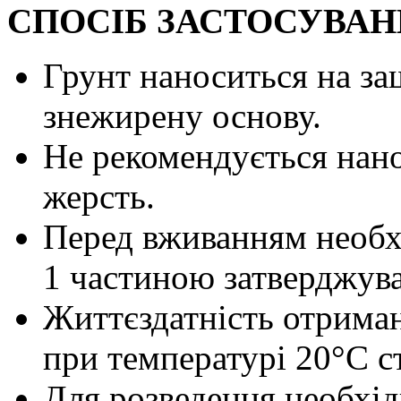
СПОСІБ ЗАСТОСУВАН
Грунт наноситься на за
знежирену основу.
Не рекомендується нано
жерсть.
Перед вживанням необхі
1 частиною затверджува
Життєздатність отриман
при температурі 20°С с
Для розведення необхід