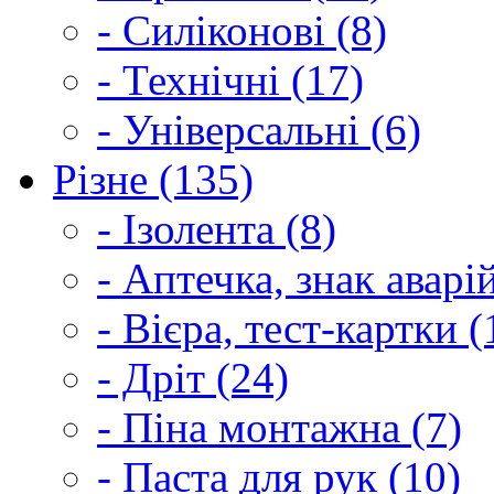
- Силіконові (8)
- Технічні (17)
- Універсальні (6)
Різне (135)
- Ізолента (8)
- Аптечка, знак аварі
- Вієра, тест-картки (
- Дріт (24)
- Піна монтажна (7)
- Паста для рук (10)