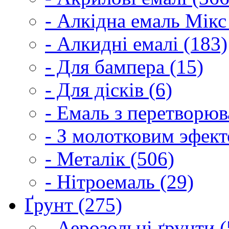
- Алкідна емаль Мікс
- Алкидні емалі (183)
- Для бампера (15)
- Для дісків (6)
- Емаль з перетворюва
- З молотковим эфект
- Металік (506)
- Нітроемаль (29)
Ґрунт (275)
- Аерозольні ґрунти (