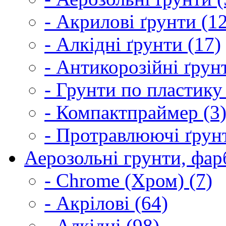
- Акрилові ґрунти (1
- Алкідні ґрунти (17)
- Антикорозійні ґрун
- Грунти по пластику
- Компактпраймер (3
- Протравлюючі ґрунт
Аерозольні грунти, фарб
- Chrome (Хром) (7)
- Акрілові (64)
- Алкідні (98)