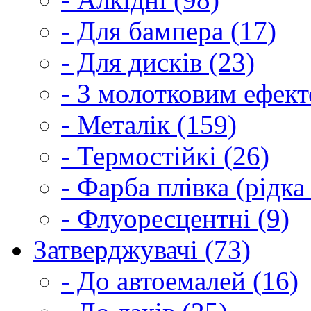
- Для бампера (17)
- Для дисків (23)
- З молотковим ефект
- Металік (159)
- Термостійкі (26)
- Фарба плівка (рідка
- Флуоресцентні (9)
Затверджувачі (73)
- До автоемалей (16)