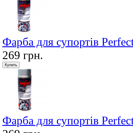
Фарба для супортів Perfec
269 грн.
Фарба для супортів Perfec