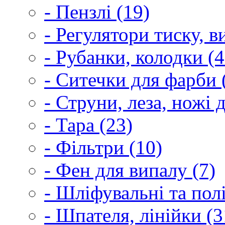
- Пензлі (19)
- Регулятори тиску, 
- Рубанки, колодки (4
- Ситечки для фарби 
- Струни, леза, ножі 
- Тара (23)
- Фільтри (10)
- Фен для випалу (7)
- Шліфувальні та пол
- Шпателя, лінійки (3