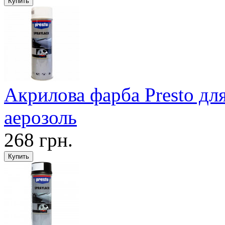
Акрилова фарба Presto для
аерозоль
268 грн.