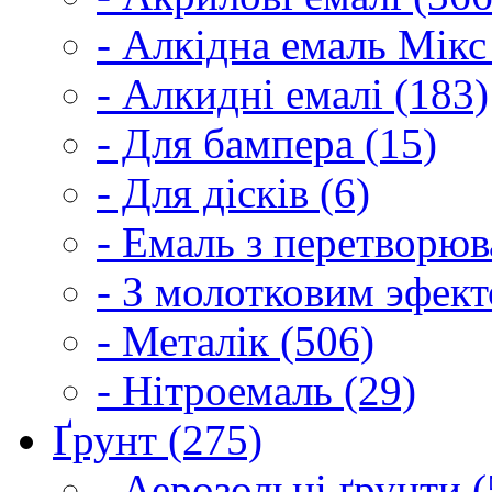
- Алкідна емаль Мікс
- Алкидні емалі (183)
- Для бампера (15)
- Для дісків (6)
- Емаль з перетворюва
- З молотковим эфект
- Металік (506)
- Нітроемаль (29)
Ґрунт (275)
- Аерозольні ґрунти (