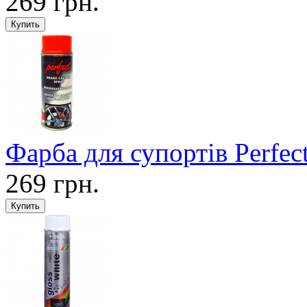
269 грн.
Фарба для супортів Perfec
269 грн.