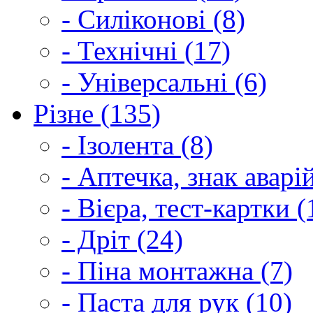
- Силіконові (8)
- Технічні (17)
- Універсальні (6)
Різне (135)
- Ізолента (8)
- Аптечка, знак аварі
- Вієра, тест-картки (
- Дріт (24)
- Піна монтажна (7)
- Паста для рук (10)