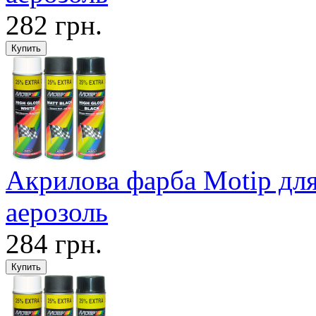
282 грн.
Акрилова фарба Motip для
аерозоль
284 грн.