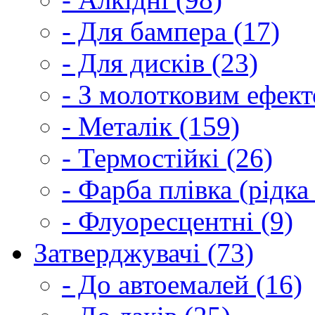
- Для бампера (17)
- Для дисків (23)
- З молотковим ефект
- Металік (159)
- Термостійкі (26)
- Фарба плівка (рідка
- Флуоресцентні (9)
Затверджувачі (73)
- До автоемалей (16)