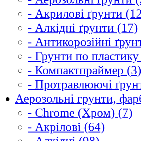
- Акрилові ґрунти (1
- Алкідні ґрунти (17)
- Антикорозійні ґрун
- Грунти по пластику
- Компактпраймер (3
- Протравлюючі ґрунт
Аерозольні грунти, фарб
- Chrome (Хром) (7)
- Акрілові (64)
- Алкідні (98)