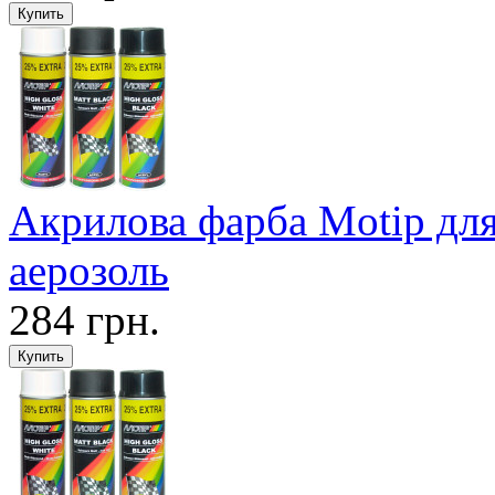
Акрилова фарба Motip для
аерозоль
284 грн.