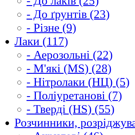
- До лаків (25)
- До ґрунтів (23)
- Різне (9)
Лаки (117)
- Аерозольні (22)
- М'які (MS) (28)
- Нітролаки (НЦ) (5)
- Поліуретанові (7)
- Тверді (HS) (55)
Розчинники, розріджува