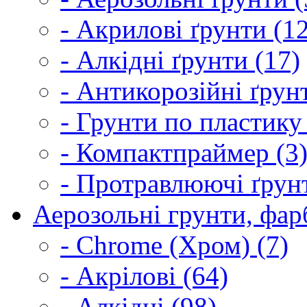
- Акрилові ґрунти (1
- Алкідні ґрунти (17)
- Антикорозійні ґрун
- Грунти по пластику
- Компактпраймер (3
- Протравлюючі ґрунт
Аерозольні грунти, фарб
- Chrome (Хром) (7)
- Акрілові (64)
- Алкідні (98)