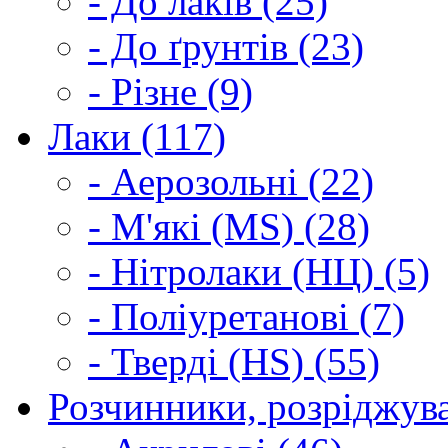
- До лаків (25)
- До ґрунтів (23)
- Різне (9)
Лаки (117)
- Аерозольні (22)
- М'які (MS) (28)
- Нітролаки (НЦ) (5)
- Поліуретанові (7)
- Тверді (HS) (55)
Розчинники, розріджува