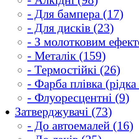
- Для бампера (17)
- Для дисків (23)
- З молотковим ефект
- Металік (159)
- Термостійкі (26)
- Фарба плівка (рідка
- Флуоресцентні (9)
Затверджувачі (73)
- До автоемалей (16)