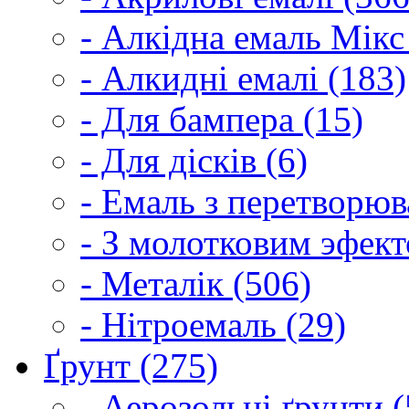
- Алкідна емаль Мікс
- Алкидні емалі (183)
- Для бампера (15)
- Для дісків (6)
- Емаль з перетворюва
- З молотковим эфект
- Металік (506)
- Нітроемаль (29)
Ґрунт (275)
- Аерозольні ґрунти (