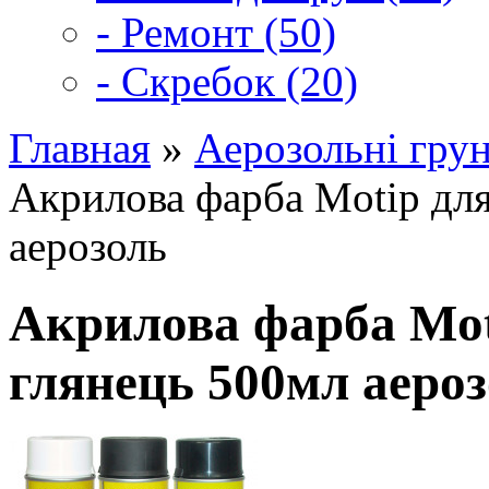
- Ремонт (50)
- Скребок (20)
Главная
»
Аерозольні грун
Акрилова фарба Motip для
аерозоль
Акрилова фарба Mot
глянець 500мл аеро