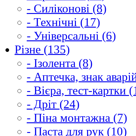
- Силіконові (8)
- Технічні (17)
- Універсальні (6)
Різне (135)
- Ізолента (8)
- Аптечка, знак аварі
- Вієра, тест-картки (
- Дріт (24)
- Піна монтажна (7)
- Паста для рук (10)