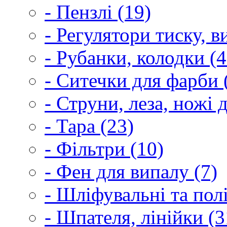
- Пензлі (19)
- Регулятори тиску, 
- Рубанки, колодки (4
- Ситечки для фарби 
- Струни, леза, ножі 
- Тара (23)
- Фільтри (10)
- Фен для випалу (7)
- Шліфувальні та пол
- Шпателя, лінійки (3