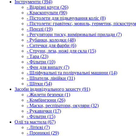
Інструменти (394)
- Відрізні круги (26)
- Краскопульти (90)
- Пістолети для підкачування коліс (8)
- Пістолети: гравітекс, мовиль, герметик, піскострум
- Пензлі (19)
- Регулятори тиску, вимірювальні прилади (7)
- Рубанки, колодки (48)
- Ситечки для фарби (6)
- Струни, леза, ножі для скла (15)
- Тара (23)
- Фільтри (10)
- Фен для випалу (7)
- Шліфувальні та полірувальні машини (14)
- Шпателя, лінійки (31)
- Щітки (54)
Засоби індивідуального захисту (91)
- Жилети безпеки (1)
- Комбінезони (26)
- Маски, респіратори, окуляри (32)
- Рукавички (17)
- Фільтри (15)
Олії та мастила (67)
- Літієві (7)
- Проникні (29)