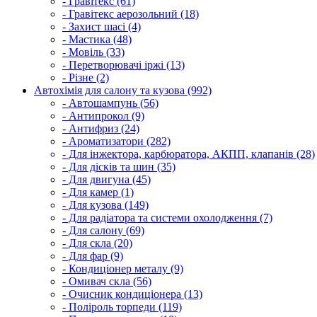
- Гравітекс (61)
- Гравітекс аерозольний (18)
- Захист шасі (4)
- Мастика (48)
- Мовіль (33)
- Перетворювачі іржі (13)
- Різне (2)
Автохімія для салону та кузова (992)
- Автошампунь (56)
- Антипрокол (9)
- Антифриз (24)
- Ароматизатори (282)
- Для інжектора, карбюратора, АКПП, клапанів (28)
- Для дісків та шин (35)
- Для двигуна (45)
- Для камер (1)
- Для кузова (149)
- Для радіатора та системи охолодження (7)
- Для салону (69)
- Для скла (20)
- Для фар (9)
- Кондиціонер металу (9)
- Омивач скла (56)
- Очисник кондиціонера (13)
- Поліроль торпеди (119)