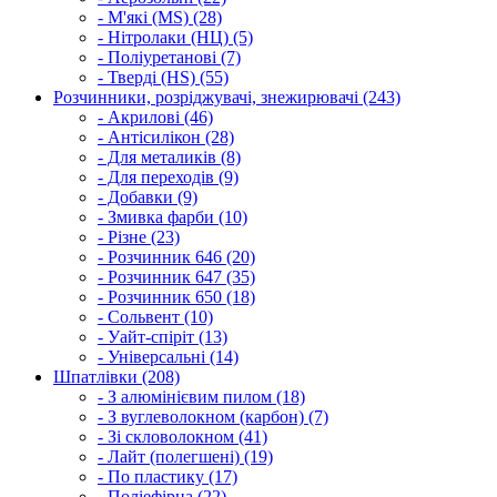
- М'які (MS) (28)
- Нітролаки (НЦ) (5)
- Поліуретанові (7)
- Тверді (HS) (55)
Розчинники, розріджувачі, знежирювачі (243)
- Акрилові (46)
- Антісилікон (28)
- Для металиків (8)
- Для переходів (9)
- Добавки (9)
- Змивка фарби (10)
- Різне (23)
- Розчинник 646 (20)
- Розчинник 647 (35)
- Розчинник 650 (18)
- Сольвент (10)
- Уайт-спіріт (13)
- Універсальні (14)
Шпатлівки (208)
- З алюмінієвим пилом (18)
- З вуглеволокном (карбон) (7)
- Зі скловолокном (41)
- Лайт (полегшені) (19)
- По пластику (17)
- Поліефірна (22)