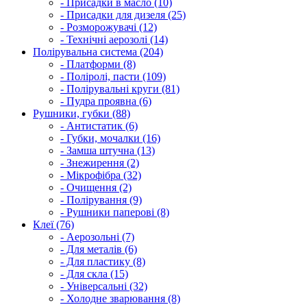
- Присадки в масло (10)
- Присадки для дизеля (25)
- Розморожувачі (12)
- Технічні аерозолі (14)
Полірувальна система (204)
- Платформи (8)
- Поліролі, пасти (109)
- Полірувальні круги (81)
- Пудра проявна (6)
Рушники, губки (88)
- Антистатик (6)
- Губки, мочалки (16)
- Замша штучна (13)
- Знежирення (2)
- Мікрофібра (32)
- Очищення (2)
- Полірування (9)
- Рушники паперові (8)
Клеї (76)
- Аерозольні (7)
- Для металів (6)
- Для пластику (8)
- Для скла (15)
- Універсальні (32)
- Холодне зварювання (8)