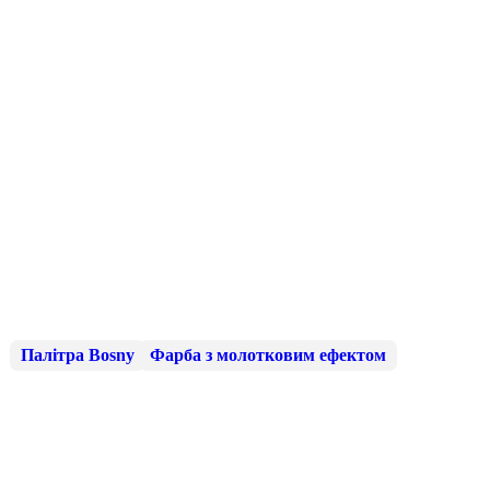
Палітра Bosny
Фарба з молотковим ефектом