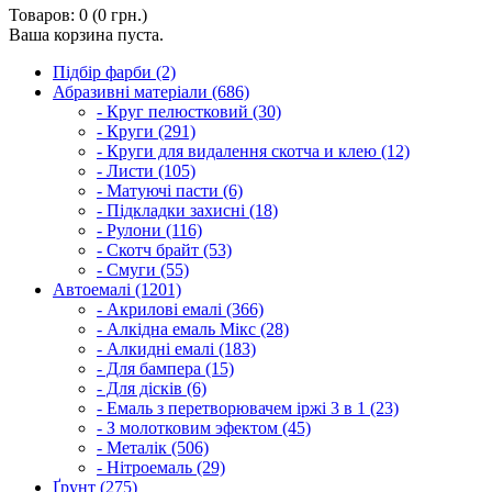
Товаров: 0 (0 грн.)
Ваша корзина пуста.
Підбір фарби (2)
Абразивні матеріали (686)
- Круг пелюстковий (30)
- Круги (291)
- Круги для видалення скотча и клею (12)
- Листи (105)
- Матуючі пасти (6)
- Підкладки захисні (18)
- Рулони (116)
- Скотч брайт (53)
- Смуги (55)
Автоемалі (1201)
- Акрилові емалі (366)
- Алкідна емаль Мікс (28)
- Алкидні емалі (183)
- Для бампера (15)
- Для дісків (6)
- Емаль з перетворювачем іржі 3 в 1 (23)
- З молотковим эфектом (45)
- Металік (506)
- Нітроемаль (29)
Ґрунт (275)