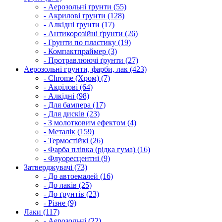
- Аерозольні ґрунти (55)
- Акрилові ґрунти (128)
- Алкідні ґрунти (17)
- Антикорозійні ґрунти (26)
- Грунти по пластику (19)
- Компактпраймер (3)
- Протравлюючі ґрунти (27)
Аерозольні грунти, фарби, лак (423)
- Chrome (Хром) (7)
- Акрілові (64)
- Алкідні (98)
- Для бампера (17)
- Для дисків (23)
- З молотковим ефектом (4)
- Металік (159)
- Термостійкі (26)
- Фарба плівка (рідка гума) (16)
- Флуоресцентні (9)
Затверджувачі (73)
- До автоемалей (16)
- До лаків (25)
- До ґрунтів (23)
- Різне (9)
Лаки (117)
- Аерозольні (22)