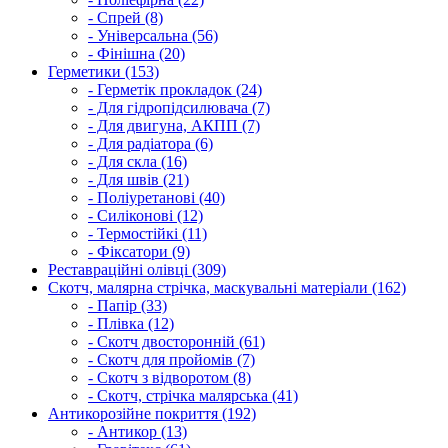
- Спрей (8)
- Універсальна (56)
- Фінішна (20)
Герметики (153)
- Герметік прокладок (24)
- Для гідропідсилювача (7)
- Для двигуна, АКПП (7)
- Для радіатора (6)
- Для скла (16)
- Для швів (21)
- Поліуретанові (40)
- Силіконові (12)
- Термостійкі (11)
- Фіксатори (9)
Реставраційні олівці (309)
Скотч, малярна стрічка, маскувальні матеріали (162)
- Папір (33)
- Плівка (12)
- Скотч двосторонній (61)
- Скотч для пройомів (7)
- Скотч з відворотом (8)
- Скотч, стрічка малярська (41)
Антикорозійне покриття (192)
- Антикор (13)