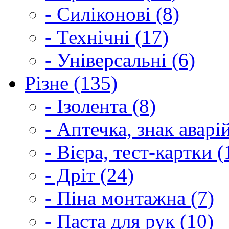
- Силіконові (8)
- Технічні (17)
- Універсальні (6)
Різне (135)
- Ізолента (8)
- Аптечка, знак аварі
- Вієра, тест-картки (
- Дріт (24)
- Піна монтажна (7)
- Паста для рук (10)