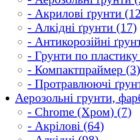
- Акрилові ґрунти (1
- Алкідні ґрунти (17)
- Антикорозійні ґрун
- Грунти по пластику
- Компактпраймер (3
- Протравлюючі ґрунт
Аерозольні грунти, фарб
- Chrome (Хром) (7)
- Акрілові (64)
- Алкідні (98)