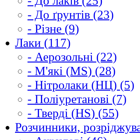
- До лаків (25)
- До ґрунтів (23)
- Різне (9)
Лаки (117)
- Аерозольні (22)
- М'які (MS) (28)
- Нітролаки (НЦ) (5)
- Поліуретанові (7)
- Тверді (HS) (55)
Розчинники, розріджува