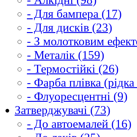
- Для бампера (17)
- Для дисків (23)
- З молотковим ефект
- Металік (159)
- Термостійкі (26)
- Фарба плівка (рідка
- Флуоресцентні (9)
Затверджувачі (73)
- До автоемалей (16)