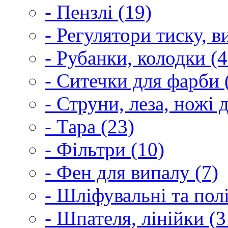
- Пензлі (19)
- Регулятори тиску, 
- Рубанки, колодки (4
- Ситечки для фарби 
- Струни, леза, ножі 
- Тара (23)
- Фільтри (10)
- Фен для випалу (7)
- Шліфувальні та пол
- Шпателя, лінійки (3