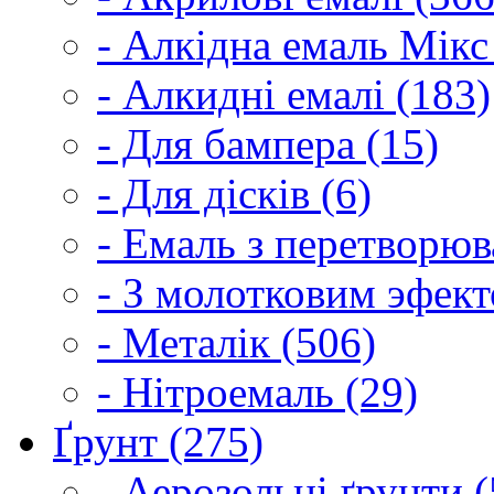
- Алкідна емаль Мікс
- Алкидні емалі (183)
- Для бампера (15)
- Для дісків (6)
- Емаль з перетворюва
- З молотковим эфект
- Металік (506)
- Нітроемаль (29)
Ґрунт (275)
- Аерозольні ґрунти (