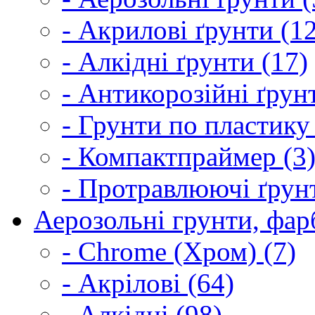
- Акрилові ґрунти (1
- Алкідні ґрунти (17)
- Антикорозійні ґрун
- Грунти по пластику
- Компактпраймер (3
- Протравлюючі ґрунт
Аерозольні грунти, фарб
- Chrome (Хром) (7)
- Акрілові (64)
- Алкідні (98)