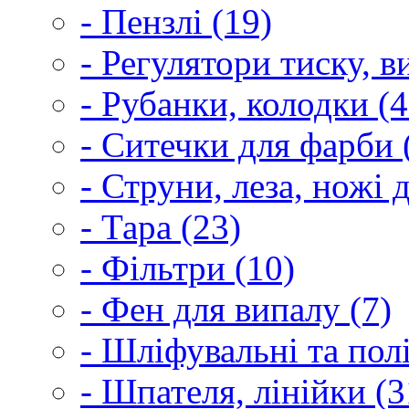
- Пензлі (19)
- Регулятори тиску, 
- Рубанки, колодки (4
- Ситечки для фарби 
- Струни, леза, ножі 
- Тара (23)
- Фільтри (10)
- Фен для випалу (7)
- Шліфувальні та пол
- Шпателя, лінійки (3