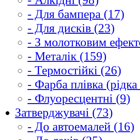
- Для бампера (17)
- Для дисків (23)
- З молотковим ефект
- Металік (159)
- Термостійкі (26)
- Фарба плівка (рідка
- Флуоресцентні (9)
Затверджувачі (73)
- До автоемалей (16)