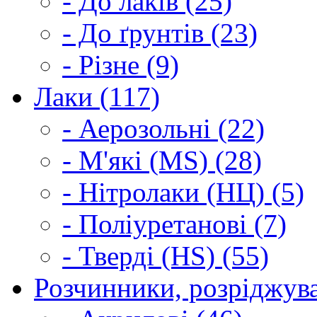
- До лаків (25)
- До ґрунтів (23)
- Різне (9)
Лаки (117)
- Аерозольні (22)
- М'які (MS) (28)
- Нітролаки (НЦ) (5)
- Поліуретанові (7)
- Тверді (HS) (55)
Розчинники, розріджува