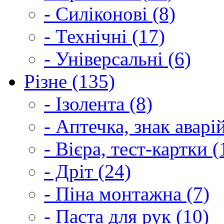
- Силіконові (8)
- Технічні (17)
- Універсальні (6)
Різне (135)
- Ізолента (8)
- Аптечка, знак аварі
- Вієра, тест-картки (
- Дріт (24)
- Піна монтажна (7)
- Паста для рук (10)