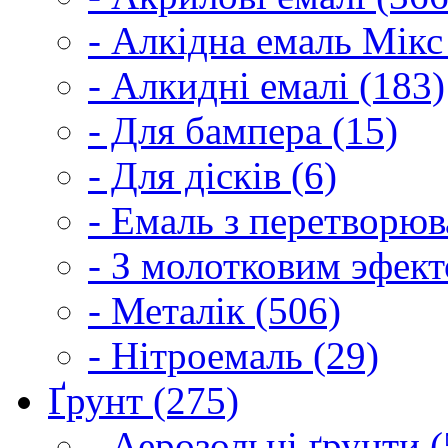
- Алкідна емаль Мікс
- Алкидні емалі (183)
- Для бампера (15)
- Для дісків (6)
- Емаль з перетворюва
- З молотковим эфект
- Металік (506)
- Нітроемаль (29)
Ґрунт (275)
- Аерозольні ґрунти (