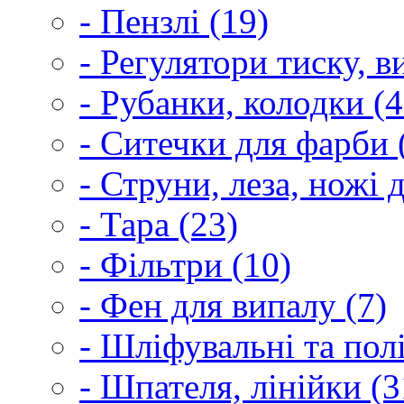
- Пензлі (19)
- Регулятори тиску, 
- Рубанки, колодки (4
- Ситечки для фарби 
- Струни, леза, ножі 
- Тара (23)
- Фільтри (10)
- Фен для випалу (7)
- Шліфувальні та пол
- Шпателя, лінійки (3