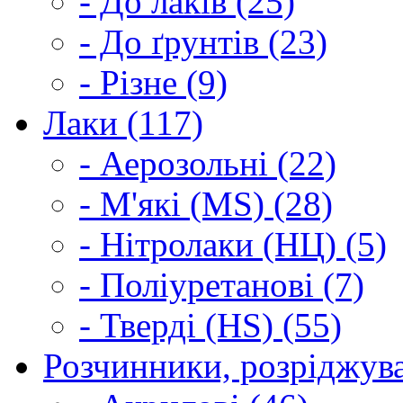
- До лаків (25)
- До ґрунтів (23)
- Різне (9)
Лаки (117)
- Аерозольні (22)
- М'які (MS) (28)
- Нітролаки (НЦ) (5)
- Поліуретанові (7)
- Тверді (HS) (55)
Розчинники, розріджува