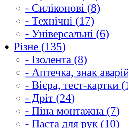
- Силіконові (8)
- Технічні (17)
- Універсальні (6)
Різне (135)
- Ізолента (8)
- Аптечка, знак аварі
- Вієра, тест-картки (
- Дріт (24)
- Піна монтажна (7)
- Паста для рук (10)