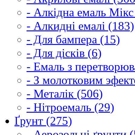
- Алкідна емаль Мікс
- Алкидні емалі (183)
- Для бампера (15)
- Для дісків (6)
- Емаль з перетворюва
- З молотковим эфект
- Металік (506)
- Нітроемаль (29)
Ґрунт (275)
- Аерозольні ґрунти (