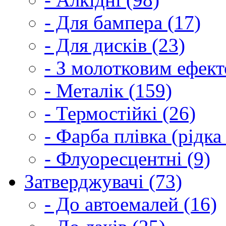
- Для бампера (17)
- Для дисків (23)
- З молотковим ефект
- Металік (159)
- Термостійкі (26)
- Фарба плівка (рідка
- Флуоресцентні (9)
Затверджувачі (73)
- До автоемалей (16)