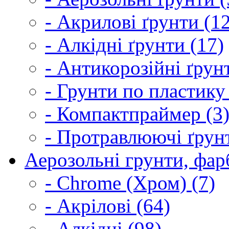
- Акрилові ґрунти (1
- Алкідні ґрунти (17)
- Антикорозійні ґрун
- Грунти по пластику
- Компактпраймер (3
- Протравлюючі ґрунт
Аерозольні грунти, фарб
- Chrome (Хром) (7)
- Акрілові (64)
- Алкідні (98)